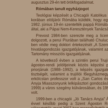
augusztus 29-én tett örökfogadalmat.
Rómában tanult egyházjogot
Teológiai képzését a Chicagói Katolikus 
korában elöljárói Rómába küldték, hogy e
1982. június 19-én szentelték pappá Rómáb
által, aki a Pápai Nem-Keresztények Tanácsá
Prevost 1984-ben szerezte meg a licenc
dolgozott, a perui Piurában található Chul
ben védte meg doktori értekezését „A Szen
hivatásgondozás igazgatójának, valamint az
Tartomány missziós igazgatójának.
A következő évben a szintén perui Truji
ágoston-rendi jelöltjeinek közös képzési 
priorjának (1988–1992), a képzés igazga
tisztségét, valamint a trujillói főegyházm
erkölcstan professzor volt a „San Carlos 
Anyja Miasszonyunk lelkipásztori gondozásá
1999) a város szegény külvárosában, és 199
volt.
1999-ben a chicagói „Jó Tanács Anyja” Á
évvel később pedig a Szent Ágoston Rend