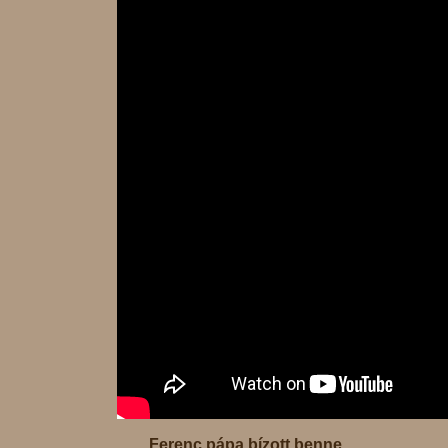
Ferenc pápa bízott benne