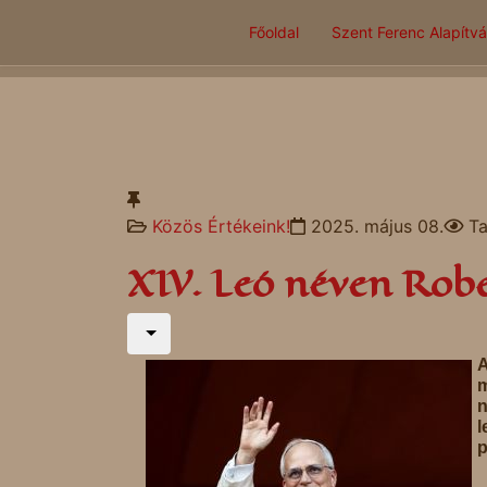
Főoldal
Szent Ferenc Alapítv
Közös Értékeink!
2025. május 08.
Ta
XIV. Leó néven Robe
m
n
l
p