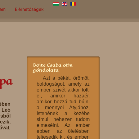
lem
Elérhetőségek
Böjte Csaba ofm
gondolata
ápa
Azt a békét, örömöt,
boldogságot, amely az
ember szívét akkor tölti
el, amikor hazaér,
amikor hozzá tud bújni
ében
a mennyei Atyjához,
. Leó
Istenének a kezébe
esből
simul, nehezen tudom
zik,
elmesélni. Az ember
ával.
ebben az ölelésben
teljesedik ki, és emberi