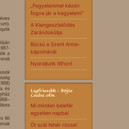
„Fegyelemmel kézen
fogva jár a kegyelem!”
 éves
cum).
A Kiengesztelődés
üspök
Zarándokútja
ióján
Búcsú a Szent Anna-
1987-
kápolnánál
ték a
rendi
Nyaraljunk itthon!
tusok
össég
1998)
ka és
Legfrissebb - Böjte
gyház
Csaba ofm
1988–
átora
Mi minden belefér
egyetlen napba!
s fél
ornak
Öt szál fehér rózsa!