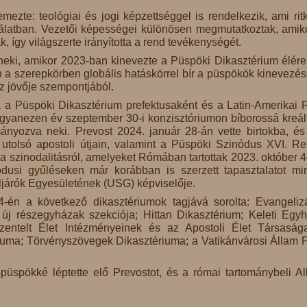
mezte: teológiai és jogi képzettséggel is rendelkezik, ami rit
gálatban. Vezetői képességei különösen megmutatkoztak, amik
, így világszerte irányította a rend tevékenységét.
neki, amikor 2023-ban kinevezte a Püspöki Dikasztérium élére
en a szerepkörben globális hatáskörrel bír a püspökök kinevezé
z jövője szempontjából.
a Püspöki Dikasztérium prefektusaként és a Latin-Amerikai 
Ugyanezen év szeptember 30-i konzisztóriumon bíborossá kreál
ányozva neki. Prevost 2024. január 28-án vette birtokba, és
 utolsó apostoli útjain, valamint a Püspöki Szinódus XVI. R
szinodalitásról, amelyeket Rómában tartottak 2023. október 4
nódusi gyűléseken már korábban is szerzett tapasztalatot mi
öljárók Egyesületének (USG) képviselője.
-én a következő dikasztériumok tagjává sorolta: Evangeliz
 új részegyházak szekciója; Hittan Dikasztérium; Keleti Egy
zentelt Élet Intézményeinek és az Apostoli Élet Társaság
riuma; Törvényszövegek Dikasztériuma; a Vatikánvárosi Állam 
püspökké léptette elő Prevostot, és a római tartománybeli A