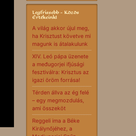
Legfrissebb - Közös
Értékeink!
A világ akkor újul meg,
ha Krisztust követve mi
magunk is átalakulunk
XIV. Leó pápa üzenete
a međugorjei ifjúsági
fesztiválra: Krisztus az
igazi öröm forrása!
Térden állva az ég felé
– egy megmozdulás,
ami összeköt
Reggeli ima a Béke
Királynőjéhez, a