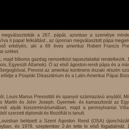
st, megválasztották a 267. pápát, azonban a személye mind
iva il papa! felkiáltást , az újonnan megválasztott pápa megjel
pső erkélyén, aki a 69 éves amerikai Robert Francis Pre
ai széket.
k, majd bíboros gazdag nemzetközi tapasztalattal rendelkezik. 
nois, Egyesült Államok). Ő az első ágoston-rendi pápa és a má
Bergoglióval, Prevost az amerikai kontinens északi részén szül
tt elődje a Püspöki Dikasztérium és a Latin-Amerikai Pápai Bizo
ól, Louis Marius Prevosttól és spanyol származású anyától, Mi
Louis Martín és John Joseph. Gyermek- és kamaszkorát az Egy
rendi atyák kisszemináriumában, majd a pennsylvaniai Vill
 szerzett diplomát és filozófiát is tanult.
Louisban belépett a Szent Ágoston Rend (OSA) újoncházá
yban, és 1978. szeptember 2-án tette le első fogadalmát. 