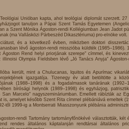
Teológiai Unióban kapta, ahol teológiai diplomát szerzett. 27
gyházjogot tanuljon a Pápai Szent Tamás Egyetemen (Angeli
an a Szent Mónika Ágoston-rendi Kollégiumban Jean Jadot p
nak (ma Vallásközi Párbeszéd Dikasztériuma) pro-elnöke volt.
iátust, és a következő évben, miközben doktori disszertác
ucanasban lévő ágoston-rendi misszióba küldték (1985–1986). 
t Ágoston Rend helyi priorjának szerepe” címmel, és kinevez
 illinoisi Olympia Fieldsben lévő „Jó Tanács Anyja” Ágoston-
llóba került, mint a Chulucanas, Iquitos és Apurímac vikariá
projektjének igazgatója. Tizenegy év alatt betöltötte a köz
tójának (1988–1998) és a fogadalmasok tanárának (1992–
egyében bírósági helynök (1989–1998) és egyházjog, patriszti
és San Marcelo” nagyszemináriumban. Emellett rábízták az E
t is, amelyet később Szent Rita címmel plébániává emeltek (
2-től 1999-ig a Montserrati Miasszonyunk plébánia adminisztr
goston-rendi Tartomány tartományfőnökévé választották, két é
 rendes általános káptalanján rendtársai általános pri