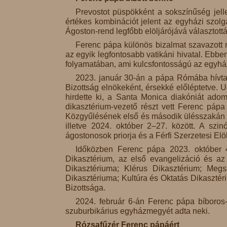
Prevostot püspökként a sokszínűség jelle
értékes kombinációt jelent az egyházi szol
Ágoston-rend legfőbb elöljárójává választották
Ferenc pápa különös bizalmat szavazott 
az egyik legfontosabb vatikáni hivatal. Ebb
folyamatában, ami kulcsfontosságú az egyhá
2023. január 30-án a pápa Rómába hívta 
Bizottság elnökeként, érsekké előléptetve. 
hirdette ki, a Santa Monica diakóniát adom
dikasztérium-vezető részt vett Ferenc pápa
Közgyűlésének első és második ülésszakán a 
illetve 2024. október 2–27. között. A szi
ágostonosok priorja és a Férfi Szerzetesi El
Időközben Ferenc pápa 2023. október 4
Dikasztérium, az első evangelizáció és az
Dikasztériuma; Klérus Dikasztérium; Megs
Dikasztériuma; Kultúra és Oktatás Dikaszté
Bizottsága.
2024. február 6-án Ferenc pápa bíboros-
szuburbikárius egyházmegyét adta neki.
Rózsafűzér Ferenc pápáért