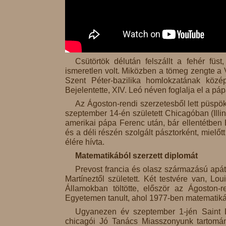
Csütörtök délután felszállt a fehér fü
ismeretlen volt. Miközben a tömeg zengte a V
Szent Péter-bazilika homlokzatának közé
Bejelentette, XIV. Leó néven foglalja el a páp
Az Ágoston-rendi szerzetesből lett püspö
szeptember 14-én született Chicagóban (Illi
amerikai pápa Ferenc után, bár ellentétben 
és a déli részén szolgált pásztorként, mielő
élére hívta.
Matematikából szerzett diplomát
Prevost francia és olasz származású apát
Martíneztől született. Két testvére van, 
Államokban töltötte, először az Ágoston-
Egyetemen tanult, ahol 1977-ben matematikából
Ugyanezen év szeptember 1-jén Saint 
chicagói Jó Tanács Miasszonyunk tartomán