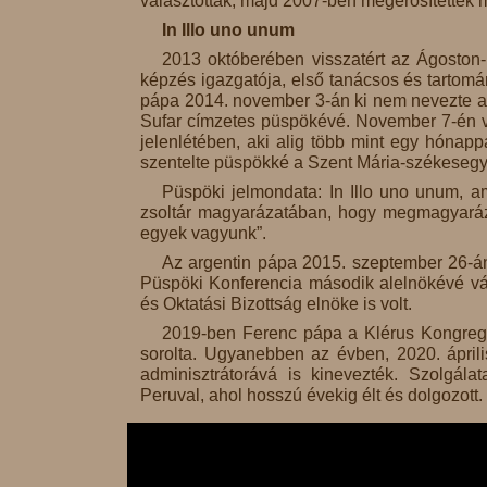
választották, majd 2007-ben megerősítették
In Illo uno unum
2013 októberében visszatért az Ágoston
képzés igazgatója, első tanácsos és tartomány
pápa 2014. november 3-án ki nem nevezte a
Sufar címzetes püspökévé. November 7-én v
jelenlétében, aki alig több mint egy hóna
szentelte püspökké a Szent Mária-székeseg
Püspöki jelmondata: In Illo uno unum, a
zsoltár magyarázatában, hogy megmagyarázz
egyek vagyunk”.
Az argentin pápa 2015. szeptember 26-á
Püspöki Konferencia második alelnökévé vál
és Oktatási Bizottság elnöke is volt.
2019-ben Ferenc pápa a Klérus Kongregá
sorolta. Ugyanebben az évben, 2020. ápril
adminisztrátorává is kinevezték. Szolgálat
Peruval, ahol hosszú évekig élt és dolgozott.