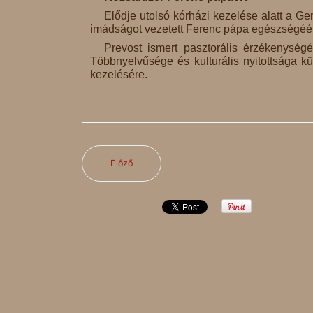
Elődje utolsó kórházi kezelése alatt a Ge
imádságot vezetett Ferenc pápa egészségéér
Prevost ismert pasztorális érzékenységér
Többnyelvűsége és kulturális nyitottsága kü
kezelésére.
Előző