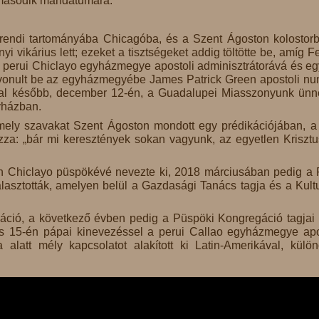
 második mandátumára.
-rendi tartományába Chicagóba, és a Szent Ágoston kolostor
i vikárius lett; ezeket a tisztségeket addig töltötte be, amíg F
 perui Chiclayo egyházmegye apostoli adminisztrátorává és e
onult be az egyházmegyébe James Patrick Green apostoli nu
ppal később, december 12-én, a Guadalupei Miasszonyunk ün
yházban.
mely szavakat Szent Ágoston mondott egy prédikációjában, a
a: „bár mi keresztények sokan vagyunk, az egyetlen Kriszt
n Chiclayo püspökévé nevezte ki, 2018 márciusában pedig a 
asztották, amelyen belül a Gazdasági Tanács tagja és a Kultu
ció, a következő évben pedig a Püspöki Kongregáció tagjai
is 15-én pápai kinevezéssel a perui Callao egyházmegye apo
a alatt mély kapcsolatot alakított ki Latin-Amerikával, külö