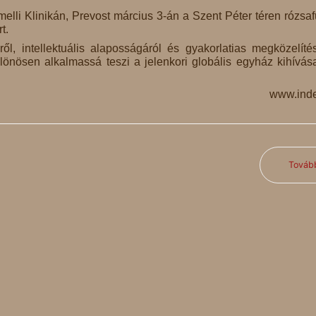
melli Klinikán, Prevost március 3-án a Szent Péter téren rózsaf
t.
ől, intellektuális alaposságáról és gyakorlatias megközelítés
lönösen alkalmassá teszi a jelenkori globális egyház kihívás
www.ind
Továb