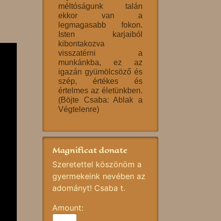
méltóságunk talán
ekkor van a
legmagasabb fokon.
Isten karjaiból
kibontakozva
visszatérni a
munkánkba, ez az
igazán gyümölcsöző és
szép, értékes és
értelmes az életünkben.
(Böjte Csaba: Ablak a
Végtelenre)
Magnificat donate
Szeretettel köszönöm a
gyermekeink nevében az
adományt! Csaba t.
Amount: