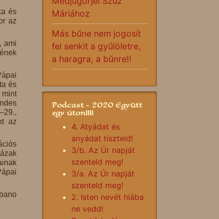
Medjugorjei Szűz
ka és
Máriához
or az
Más bűne nem jogosít
, ami
fel senkit a gyűlöletre,
sének
a haragra, a bűnre!!
Pápai
ta és
 mint
endes
Podcast - 2020 Együtt
egy úton!!!!
–29.,
nt az
4. Atyádat és
anyádat tiszteld!
ációs
3/b. Az Úr napját
házak
szenteld meg!
ainak
Pápai
3/a. Az Úr napját
szenteld meg!
lbano
2. Isten nevét hiába
ne vedd!