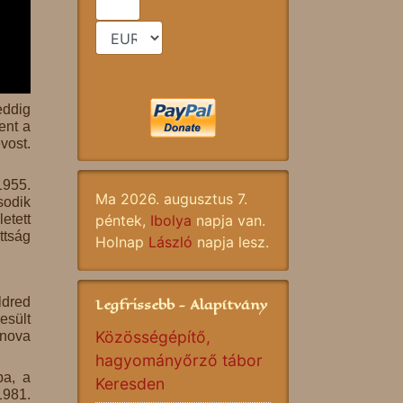
eddig
ent a
vost.
1955.
Ma 2026. augusztus 7.
sodik
etett
péntek,
Ibolya
napja van.
ttság
Holnap
László
napja lesz.
ldred
Legfrissebb - Alapítvány
esült
Közösségépítő,
anova
hagyományőrző tábor
ba, a
Keresden
1981.