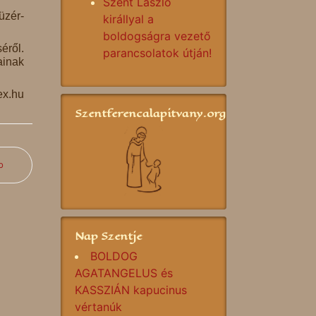
Szent László
üzér-
királlyal a
boldogságra vezető
éről.
parancsolatok útján!
ainak
ex.hu
Szentferencalapitvany.org
b
Nap Szentje
BOLDOG
AGATANGELUS és
KASSZIÁN kapucinus
vértanúk