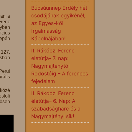
Búcsúünnep Erdély hét
csodájának egyikénél,
ban a
erenc
az Egyes-kői
gyben
Irgalmasság
ncius
Kápolnájában!
nepén
II. Rákóczi Ferenc
 127.
usban
életútja- 7. nap:
Nagymajténytól
Perui
Rodostóig – A ferences
rális
fejedelem
 közé
II. Rákóczi Ferenc
stoli
életútja– 6. Nap: A
nösen
szabadságharc és a
Nagymajtényi sík!