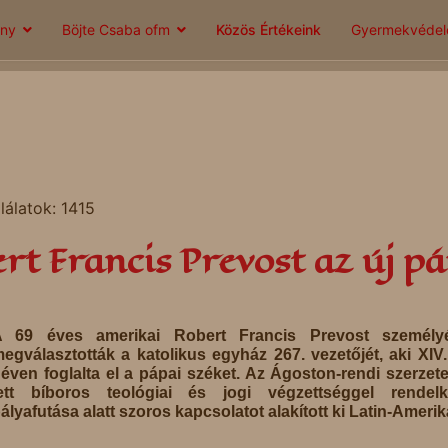
ány
Böjte Csaba ofm
Közös Értékeink
Gyermekvéde
lálatok: 1415
rt Francis Prevost az új p
A 69 éves amerikai Robert Francis Prevost személy
egválasztották a katolikus egyház 267. vezetőjét, aki XIV
éven foglalta el a pápai széket. Az Ágoston-rendi szerzet
ett bíboros teológiai és jogi végzettséggel rendelke
ályafutása alatt szoros kapcsolatot alakított ki Latin-Amerik