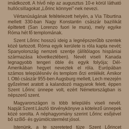
imádkozott. A hívő nép az augusztus 10-e körül látható
hullócsillagokat „Lőrinc könnyei”-nek nevezi.
Vértanúságának feltételezett helyén, a Via Tiburtina
mellett 330-ban Nagy Konstantin császár bazilikát
építtetett (San Lorenzo fuori le mura), mely egyike
Róma hét fő templomának.
Szent Lőrinc hosszú ideig a legnépszerűbb szentek
közé tartozott. Róma egyik kerülete is róla kapta nevét;
Spanyolország nemzeti szentje (állítólagos hispániai
származása következtében). Nevét viseli Kanada
legnagyobb tengeri öble és egyik folyója; Dél-
Amerikában hegyet neveztek el róla. Európában
számos településnév és templom őrzi emlékét. Amikor
I. Ottó császár 955-ben Augsburg mellett, Lech mezején
győzelmet aratott a kalandozó magyarok felett, éppen
Szent Lőrinc ünnepe volt, ezért Németországban is
népszerű szent.
Magyarországon is több település viseli nevét.
Napját Szent László törvénykönyve a kötelező ünnepek
közé sorolta. A néphagyomány szerint Lőrinc esőjével
bő szőlő- és gyümölcstermést jósol.
Istenünk, a te szereteted tüze Szent Lőrincet