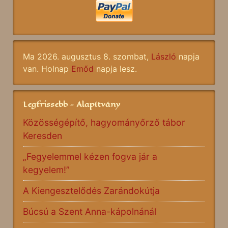
Ma 2026. augusztus 8. szombat,
László
napja
van. Holnap
Emőd
napja lesz.
Legfrissebb - Alapítvány
Közösségépítő, hagyományőrző tábor
Keresden
„Fegyelemmel kézen fogva jár a
kegyelem!”
A Kiengesztelődés Zarándokútja
Búcsú a Szent Anna-kápolnánál