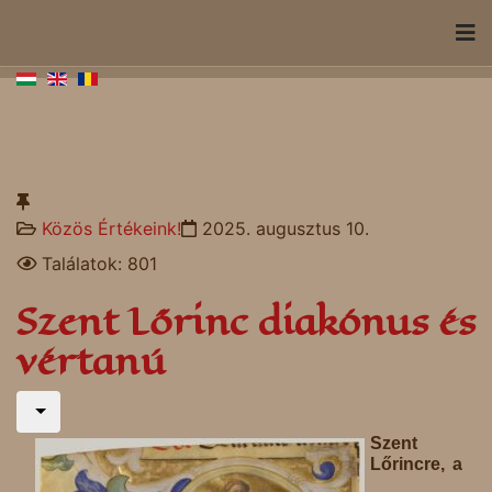
Közös Értékeink!
2025. augusztus 10.
Találatok: 801
Szent Lőrinc diakónus és
vértanú
Szent
Lőrincre, a