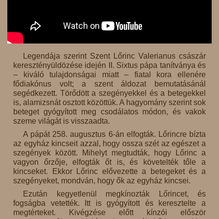
Legendája szerint Szent Lőrinc Valerianus császár
keresztényüldözése idején II. Sixtus pápa tanítványa és
– kiváló tulajdonságai miatt – fiatal kora ellenére
fődiakónus volt; a szent áldozat bemutatásánál
segédkezett. Törődött a szegényekkel és a betegekkel
is, alamizsnát osztott közöttük. A hagyomány szerint sok
beteget gyógyított meg csodálatos módon, és vakok
szeme világát is visszaadta.
A pápát 258. augusztus 6-án elfogták. Lőrincre bízta
az egyház kincseit azzal, hogy ossza szét az egészet a
szegények között. Mihelyt megtudták, hogy Lőrinc a
vagyon őrzője, elfogták őt is, és követelték tőle a
kincseket. Ekkor Lőrinc elővezette a betegeket és a
szegényeket, mondván, hogy ők az egyház kincsei.
Ezután kegyetlenül megkínozták Lőrincet, és
fogságba vetették. Itt is gyógyított és keresztelte a
megtérteket. Kivégzése előtt kínzói először