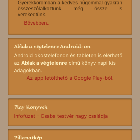
Gyerekkoromban a kedves húgommal gyakran
összeszólalkoztunk, még össze is
verekedtünk.
Bővebben...
Ablak a végtelenre Android-on
Android okostelefonon és tableten is elérhető
az
Ablak a végtelenre
című könyv napi kis
adagokban.
Az app letölthető a Google Play-ből.
Play Könyvek
Infofüzet - Csaba testvér nagy családja
Pillanatkép