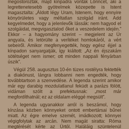
megostorozták, majd kínpadra vonták Lőrincet, aki a
legrettenetesebb gyötrelmek közepette is Istent
magasztalta: „Áldott légy Uram, Istenem, hogy ennyire
könyörületes vagy méltatlan szolgád iránt. Add
kegyelmedet, hogy a jelenlevők lássák: nem hagyod el
szolgáidat, megvigasztalod őket a veszedelem idején.”
Ekkor – a hagyomány szerint – megjelent az Úr
angyala, és letörülte a verítéket homlokáról, a vért
sebeiről. Amikor megfenyegették, hogy egész éjjel a
kínpadon sanyargatják, így kiáltott: „Az én éjszakám
sötétséget nem ismer; ott minden nappali fényárban
úszik”.
Végül 258. augusztus 10-én tüzes rostélyra fektették
a diakónust, lángra lobbanni nem engedték, hogy
továbbtartson a szenvedése. A legenda szerint amikor
már egy darabig mozdulatlanul feküdt a parázs fölött,
vidáman szólt a prefektusnak: „most már
megfordíthatnál; ez az oldalam eléggé megsült”.
A legenda ugyanakkor arról is beszámol, hogy
kínzása közben könnyeket ontott embertársai bűnei
miatt. Az égre emelve szemét, imádkozott; könnyei
végigfolytak az arcán. Nem magát siratta: Róma
megtérését kérte az Úrtól. Haláláig szüntelenül