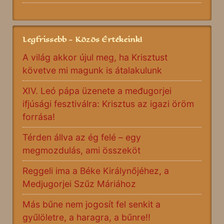
Legfrissebb - Közös Értékeink!
A világ akkor újul meg, ha Krisztust
követve mi magunk is átalakulunk
XIV. Leó pápa üzenete a međugorjei
ifjúsági fesztiválra: Krisztus az igazi öröm
forrása!
Térden állva az ég felé – egy
megmozdulás, ami összeköt
Reggeli ima a Béke Királynőjéhez, a
Medjugorjei Szűz Máriához
Más bűne nem jogosít fel senkit a
gyűlöletre, a haragra, a bűnre!!