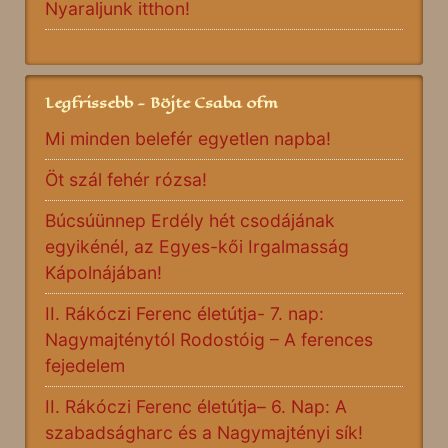
Nyaraljunk itthon!
Legfrissebb - Böjte Csaba ofm
Mi minden belefér egyetlen napba!
Öt szál fehér rózsa!
Búcsúünnep Erdély hét csodájának
egyikénél, az Egyes-kői Irgalmasság
Kápolnájában!
II. Rákóczi Ferenc életútja- 7. nap:
Nagymajténytól Rodostóig – A ferences
fejedelem
II. Rákóczi Ferenc életútja– 6. Nap: A
szabadságharc és a Nagymajtényi sík!