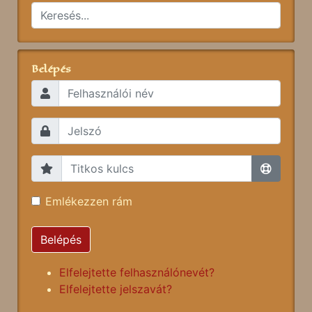
Belépés
Emlékezzen rám
Belépés
Elfelejtette felhasználónevét?
Elfelejtette jelszavát?