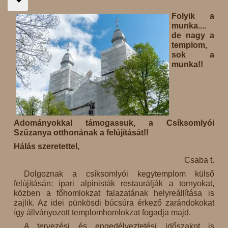
Folyik a
munka....
de nagy a
templom,
sok a
munka!!
Adományokkal támogassuk, a Csíksomlyói
Szűzanya otthonának a felújítását!!
Hálás szeretettel,
Csaba t.
Dolgoznak a csíksomlyói kegytemplom külső
felújításán: ipari alpinisták restaurálják a tornyokat,
közben a főhomlokzat falazatának helyreállítása is
zajlik. Az idei pünkösdi búcsúra érkező zarándokokat
így állványozott templomhomlokzat fogadja majd.
A tervezési és engedélyeztetési időszakot is