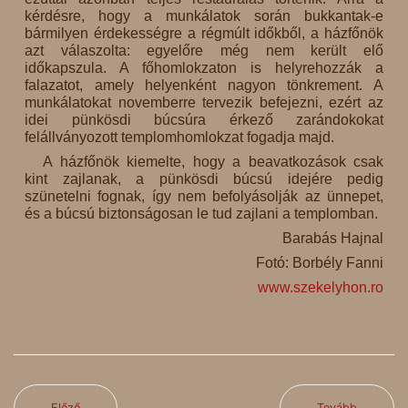
kérdésre, hogy a munkálatok során bukkantak-e
bármilyen érdekességre a régmúlt időkből, a házfőnök
azt válaszolta: egyelőre még nem került elő
időkapszula. A főhomlokzaton is helyrehozzák a
falazatot, amely helyenként nagyon tönkrement. A
munkálatokat novemberre tervezik befejezni, ezért az
idei pünkösdi búcsúra érkező zarándokokat
felállványozott templomhomlokzat fogadja majd.
A házfőnök kiemelte, hogy a beavatkozások csak
kint zajlanak, a pünkösdi búcsú idejére pedig
szünetelni fognak, így nem befolyásolják az ünnepet,
és a búcsú biztonságosan le tud zajlani a templomban.
Barabás Hajnal
Fotó: Borbély Fanni
www.szekelyhon.ro
Előző
Tovább