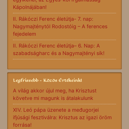
Kápolnájában!
II. Rákóczi Ferenc életútja- 7. nap:
Nagymajténytól Rodostóig – A ferences
fejedelem
II. Rákóczi Ferenc életútja– 6. Nap: A
szabadságharc és a Nagymajtényi sík!
Legfrissebb - Közös Értékeink!
A világ akkor újul meg, ha Krisztust
követve mi magunk is átalakulunk
XIV. Leó pápa üzenete a međugorjei
ifjúsági fesztiválra: Krisztus az igazi öröm
forrása!