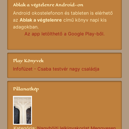
Ablak a végtelenre Android-on
Android okostelefonon és tableten is elérhető
az
Ablak a végtelenre
című könyv napi kis
adagokban.
Az app letölthető a Google Play-ből.
Play Könyvek
Infofüzet - Csaba testvér nagy családja
Pillanatkép
Kategória:
Nagyböjti lelkigyakorlat Meggyesen