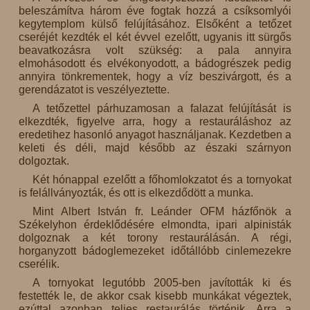
beleszámítva három éve fogtak hozzá a csíksomlyói
kegytemplom külső felújításához. Elsőként a tetőzet
cseréjét kezdték el két évvel ezelőtt, ugyanis itt sürgős
beavatkozásra volt szükség: a pala annyira
elmohásodott és elvékonyodott, a bádogrészek pedig
annyira tönkrementek, hogy a víz beszivárgott, és a
gerendázatot is veszélyeztette.
A tetőzettel párhuzamosan a falazat felújítását is
elkezdték, figyelve arra, hogy a restauráláshoz az
eredetihez hasonló anyagot használjanak. Kezdetben a
keleti és déli, majd később az északi szárnyon
dolgoztak.
Két hónappal ezelőtt a főhomlokzatot és a tornyokat
is felállványozták, és ott is elkezdődött a munka.
Mint Albert István fr. Leánder OFM házfőnök a
Székelyhon érdeklődésére elmondta, ipari alpinisták
dolgoznak a két torony restaurálásán. A régi,
horganyzott bádoglemezeket időtállóbb cinlemezekre
cserélik.
A tornyokat legutóbb 2005-ben javították ki és
festették le, de akkor csak kisebb munkákat végeztek,
ezúttal azonban teljes restaurálás történik. Arra a