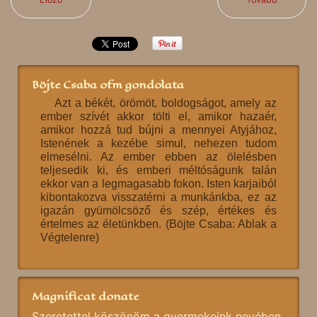
Böjte Csaba ofm gondolata
Azt a békét, örömöt, boldogságot, amely az
ember szívét akkor tölti el, amikor hazaér,
amikor hozzá tud bújni a mennyei Atyjához,
Istenének a kezébe simul, nehezen tudom
elmesélni. Az ember ebben az ölelésben
teljesedik ki, és emberi méltóságunk talán
ekkor van a legmagasabb fokon. Isten karjaiból
kibontakozva visszatérni a munkánkba, ez az
igazán gyümölcsöző és szép, értékes és
értelmes az életünkben. (Böjte Csaba: Ablak a
Végtelenre)
Magnificat donate
Szeretettel köszönöm a gyermekeink nevében