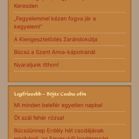
Keresden
„Fegyelemmel kézen fogva jár a
kegyelem!”
A Kiengesztelődés Zarándokútja
Búcsú a Szent Anna-kápolnánál
Nyaraljunk itthon!
Legfrissebb - Böjte Csaba ofm
Mi minden belefér egyetlen napba!
Öt szál fehér rózsa!
Búcsúünnep Erdély hét csodájának
egyikénél, az Egyes-kői Irgalmasság