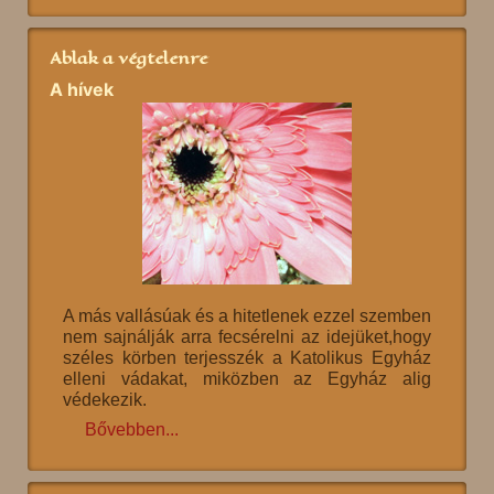
Ablak a végtelenre
A hívek
A más vallásúak és a hitetlenek ezzel szemben
nem sajnálják arra fecsérelni az idejüket,hogy
széles körben terjesszék a Katolikus Egyház
elleni vádakat, miközben az Egyház alig
védekezik.
Bővebben...