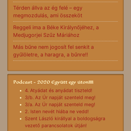
Térden állva az ég felé – egy
megmozdulás, ami összeköt
Reggeli ima a Béke Királynőjéhez, a
Medjugorjei Szűz Máriához
Más bűne nem jogosít fel senkit a
gyűlöletre, a haragra, a bűnre!!
Podcast - 2020 Együtt egy úton!!!!
4. Atyádat és anyádat tiszteld!
3/b. Az Úr napját szenteld meg!
3/a. Az Úr napját szenteld meg!
2. Isten nevét hiába ne vedd!
Szent László királlyal a boldogságra
vezető parancsolatok útján!