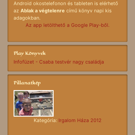
Android okostelefonon és tableten is elérhető
az
Ablak a végtelenre
című könyv napi kis
adagokban.
Az app letölthető a Google Play-ből.
Play Könyvek
Infofüzet - Csaba testvér nagy családja
Pillanatkép
Kategória:
Irgalom Háza 2012