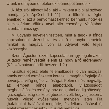
Urunk mennybemenetelének főünnepét ünneplik.
A Jézusról alkotott kép, aki – miként a bibliai szöveg
mondja (vö. ApCsel 1,1–11) – a földről az égbe
emelkedik, azt a benyomást keltheti bennünk, hogy ez
a misztérium tőlünk távol álló esemény. Valójában
azonban nincs így.
Mi ugyanis egyetlen testben, mint a tagok a főhöz
kapcsolódunk Jézushoz, és az ő mennybemenetele
minket is magával von az Atyával való teljes
közösségbe.
Szent Ágoston ezzel kapcsolatban így fogalmazott:
„A tagok reménységét jelenti az, hogy a fő előremegy”
(Kétszázhatvanötödik beszéd, 1.2.).
Krisztus egész élete felemelkedés: olyan mozgás,
amely emberi természetén keresztül magába foglalja és
bevonja a világ egész valóságát. Felemeli és megváltja
az embert bűnös állapotából, világosságot,
megbocsátást és reményt hoz oda, ahol addig sötétség,
igazságtalanság és kétségbeesés volt, hogy eljusson a
húsvét végső győzelmére, melyben Isten Fia
„halálunkat halálával megtörte, és feltámadásával új
életet szerzett nékünk” (I. húsvéti prefáció).