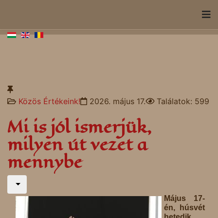
Közös Értékeink!
2026. május 17.
Találatok: 599
Mi is jól ismerjük,
milyen út vezet a
mennybe
Május 17-
én, húsvét
hetedik