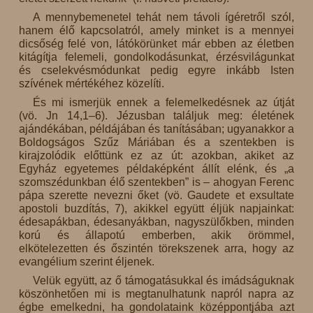
A mennybemenetel tehát nem távoli ígéretről szól,
hanem élő kapcsolatról, amely minket is a mennyei
dicsőség felé von, látókörünket már ebben az életben
kitágítja felemeli, gondolkodásunkat, érzésvilágunkat
és cselekvésmódunkat pedig egyre inkább Isten
szívének mértékéhez közelíti.
És mi ismerjük ennek a felemelkedésnek az útját
(vö. Jn 14,1–6). Jézusban találjuk meg: életének
ajándékában, példájában és tanításában; ugyanakkor a
Boldogságos Szűz Máriában és a szentekben is
kirajzolódik előttünk ez az út: azokban, akiket az
Egyház egyetemes példaképként állít elénk, és „a
szomszédunkban élő szentekben” is – ahogyan Ferenc
pápa szerette nevezni őket (vö. Gaudete et exsultate
apostoli buzdítás, 7), akikkel együtt éljük napjainkat:
édesapákban, édesanyákban, nagyszülőkben, minden
korú és állapotú emberben, akik örömmel,
elkötelezetten és őszintén törekszenek arra, hogy az
evangélium szerint éljenek.
Velük együtt, az ő támogatásukkal és imádságuknak
köszönhetően mi is megtanulhatunk napról napra az
égbe emelkedni, ha gondolataink középpontjába azt