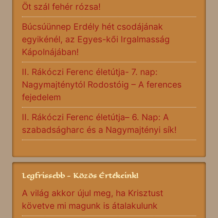
Öt szál fehér rózsa!
Búcsúünnep Erdély hét csodájának
egyikénél, az Egyes-kői Irgalmasság
Kápolnájában!
II. Rákóczi Ferenc életútja- 7. nap:
Nagymajténytól Rodostóig – A ferences
fejedelem
II. Rákóczi Ferenc életútja– 6. Nap: A
szabadságharc és a Nagymajtényi sík!
Legfrissebb - Közös Értékeink!
A világ akkor újul meg, ha Krisztust
követve mi magunk is átalakulunk