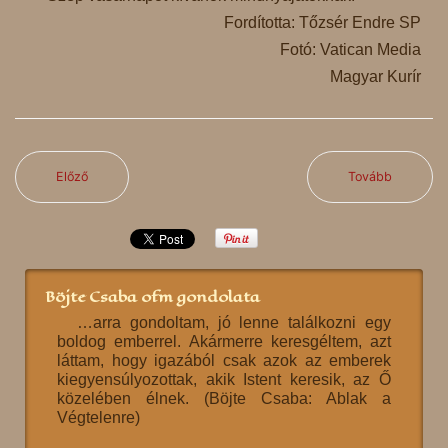
Fordította: Tőzsér Endre SP
Fotó: Vatican Media
Magyar Kurír
Előző
Tovább
Böjte Csaba ofm gondolata
…arra gondoltam, jó lenne találkozni egy
boldog emberrel. Akármerre keresgéltem, azt
láttam, hogy igazából csak azok az emberek
kiegyensúlyozottak, akik Istent keresik, az Ő
közelében élnek. (Böjte Csaba: Ablak a
Végtelenre)