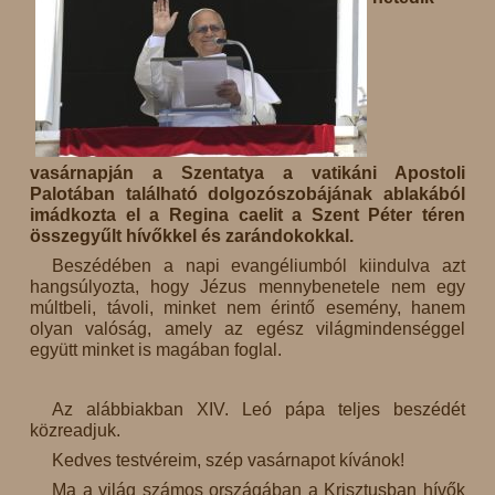
vasárnapján a Szentatya a vatikáni Apostoli
Palotában található dolgozószobájának ablakából
imádkozta el a Regina caelit a Szent Péter téren
összegyűlt hívőkkel és zarándokokkal.
Beszédében a napi evangéliumból kiindulva azt
hangsúlyozta, hogy Jézus mennybenetele nem egy
múltbeli, távoli, minket nem érintő esemény, hanem
olyan valóság, amely az egész világmindenséggel
együtt minket is magában foglal.
Az alábbiakban XIV. Leó pápa teljes beszédét
közreadjuk.
Kedves testvéreim, szép vasárnapot kívánok!
Ma a világ számos országában a Krisztusban hívők