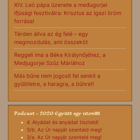
XIV. Leó pápa üzenete a međugorjei
ifjúsági fesztiválra: Krisztus az igazi öröm
forrása!
Térden állva az ég felé – egy
megmozdulás, ami összeköt
Reggeli ima a Béke Királynőjéhez, a
Medjugorjei Szűz Máriához
Más bűne nem jogosít fel senkit a
gyűlöletre, a haragra, a bűnre!!
Podcast - 2020 Együtt egy úton!!!!
4. Atyádat és anyádat tiszteld!
3/b. Az Úr napját szenteld meg!
3/a. Az Úr napját szenteld meg!