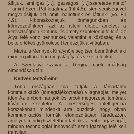
állítjuk, „ami igaz […], igazságos, […] szeretetre méltó”
– amint Szent Pál fogalmaz (Fil 4,8), Isten segítségével
megvalósítjuk azt, amit „hallottunk és láttunk” (vö. Fil
4,9), kibontakoztatjuk önmagunkban és
környezetünkben azt az isteni életet, amelyet a
keresztségben kaptunk, és amely szüntelenül felfelé, az
Atya felé vonz bennünket, valamint a közösség és a
béke értékes gyümölcseit terjesztjük a világban.
Mária, a Mennyek Királynője segítsen bennünket, aki
minden pillanatban megvilágítja és vezeti utunkat!
A Szentatya szavai a Regina caeli imádság
elmondása után:
Kedves testvéreim!
Több országban ma tartják a társadalmi
kommunikáció (tömegtájékoztatás) világnapját, melyet
idén Az emberi hangok és arcok megőrzése témának
kívántam szentelni. A mesterséges intelligencia
korszakában mindenkit arra buzdítok, hogy olyan
kommunikációs formák előmozdításán fáradozzon,
amelyek mindig tiszteletben tartják az ember igazságát;
minden technológiai innovációt ezen igazság felé kell
irányítani.