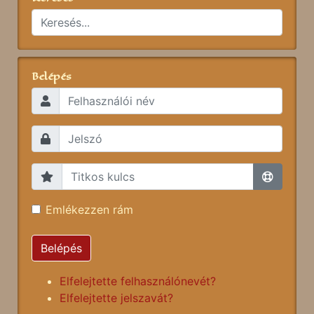
Belépés
Emlékezzen rám
Belépés
Elfelejtette felhasználónevét?
Elfelejtette jelszavát?