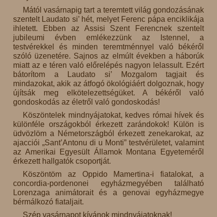
Mától vasárnapig tart a teremtett világ gondozásának
szentelt Laudato si’ hét, melyet Ferenc pápa enciklikája
ihletett. Ebben az Assisi Szent Ferencnek szentelt
jubileumi évben emlékezzünk az Istennel, a
testvérekkel és minden teremtménnyel való békéről
szóló üzenetére. Sajnos az elmúlt években a háborúk
miatt az e téren való előrelépés nagyon lelassult. Ezért
bátorítom a Laudato si’ Mozgalom tagjait és
mindazokat, akik az átfogó ökológiáért dolgoznak, hogy
újítsák meg elkötelezettségüket. A békéről való
gondoskodás az életről való gondoskodás!
Köszöntelek mindnyájatokat, kedves római hívek és
különféle országokból érkezett zarándokok! Külön is
üdvözlöm a Németországból érkezett zenekarokat, az
ajacciói „Sant’Antonu di u Monti” testvérületet, valamint
az Amerikai Egyesült Államok Montana Egyeteméről
érkezett hallgatók csoportját.
Köszöntöm az Oppido Mamertina-i fiatalokat, a
concordia-pordenonei egyházmegyében található
Lorenzaga animátorait és a genovai egyházmegye
bérmálkozó fiataljait.
Szép vasárnapot kívánok mindnyájatoknak!