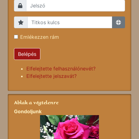
Emlékezzen rám
Belépés
Elfelejtette felhasználónevét?
Elfelejtette jelszavát?
Ablak a végtelenre
Gondoljunk