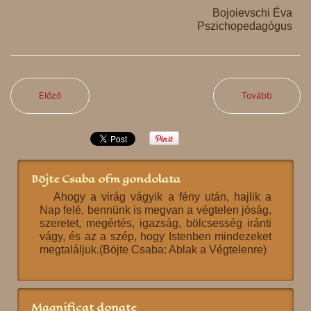
Bojoievschi Éva
Pszichopedagógus
Előző
Tovább
Böjte Csaba ofm gondolata
Ahogy a virág vágyik a fény után, hajlik a
Nap felé, bennünk is megvan a végtelen jóság,
szeretet, megértés, igazság, bölcsesség iránti
vágy, és az a szép, hogy Istenben mindezeket
megtaláljuk.(Böjte Csaba: Ablak a Végtelenre)
Magnificat donate