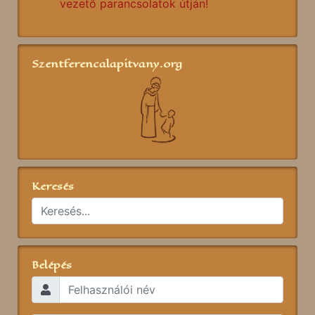
vezető parancsolatok útján!
Szentferencalapitvany.org
Keresés
Belépés