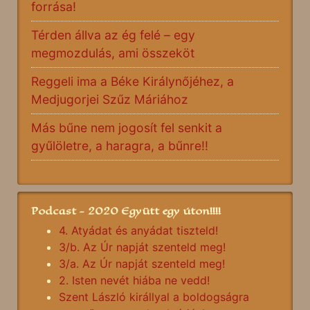
forrása!
Térden állva az ég felé – egy
megmozdulás, ami összeköt
Reggeli ima a Béke Királynőjéhez, a
Medjugorjei Szűz Máriához
Más bűne nem jogosít fel senkit a
gyűlöletre, a haragra, a bűnre!!
Podcast - 2020 Együtt egy úton!!!!
4. Atyádat és anyádat tiszteld!
3/b. Az Úr napját szenteld meg!
3/a. Az Úr napját szenteld meg!
2. Isten nevét hiába ne vedd!
Szent László királlyal a boldogságra