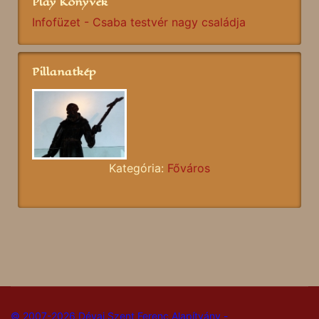
Play Könyvek
Infofüzet - Csaba testvér nagy családja
Pillanatkép
Kategória:
Főváros
© 2007-2026 Dévai Szent Ferenc Alapítvány -