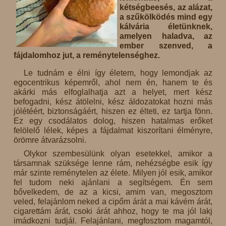
kétségbeesés, az alázat,
a szűkölködés mind egy
kálvária életünknek,
amelyen haladva, az
ember szenved, a
fájdalomhoz jut, a reménytelenséghez.
Le tudnám e élni így életem, hogy lemondjak az
egocentrikus képemről, ahol nem én, hanem te és
akárki más elfoglalhatja azt a helyet, mert kész
befogadni, kész átölelni, kész áldozatokat hozni más
jólétéért, biztonságáért, hiszen ez élteti, ez tartja fönn.
Ez egy csodálatos dolog, hiszen hatalmas erőket
felölelő lélek, képes a fájdalmat kiszorítani élményre,
örömre átvarázsolni.
Olykor szembesülünk olyan esetekkel, amikor a
társamnak szüksége lenne rám, nehézségbe esik így
már szinte reménytelen az élete. Milyen jól esik, amikor
fel tudom neki ajánlani a segítségem. Én sem
bővelkedem, de az a kicsi, amim van, megosztom
veled, felajánlom neked a cipőm árát a mai kávém árát,
cigarettám árát, csoki árát ahhoz, hogy te ma jól lakj
imádkozni tudjál. Felajánlani, megfosztom magamtól,