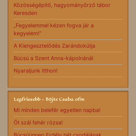
Közösségépítő, hagyományőrző tábor
Keresden
„Fegyelemmel kézen fogva jár a
kegyelem!”
A Kiengesztelődés Zarándokútja
Búcsú a Szent Anna-kápolnánál
Nyaraljunk itthon!
Legfrissebb - Böjte Csaba ofm
Mi minden belefér egyetlen napba!
Öt szál fehér rózsa!
Búcsúünnep Erdély hét csodájának