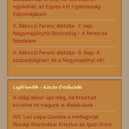
egyikénél, az Egyes-kői Irgalmasság
Kápolnájában!
II. Rákóczi Ferenc életútja- 7. nap:
Nagymajténytól Rodostóig – A ferences
fejedelem
II. Rákóczi Ferenc életútja– 6. Nap: A
szabadságharc és a Nagymajtényi sík!
Legfrissebb - Közös Értékeink!
A világ akkor újul meg, ha Krisztust
követve mi magunk is átalakulunk
XIV. Leó pápa üzenete a međugorjei
ifjúsági fesztiválra: Krisztus az igazi öröm