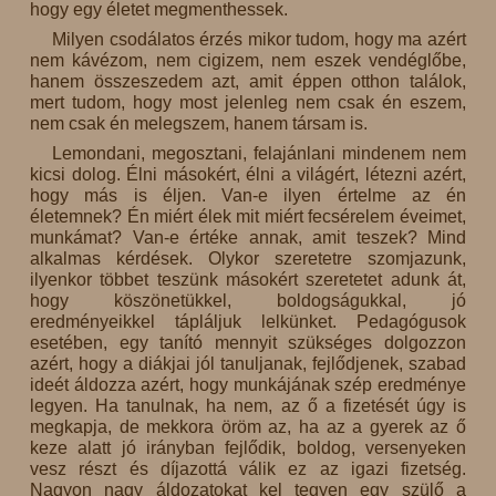
hogy egy életet megmenthessek.
Milyen csodálatos érzés mikor tudom, hogy ma azért
nem kávézom, nem cigizem, nem eszek vendéglőbe,
hanem összeszedem azt, amit éppen otthon találok,
mert tudom, hogy most jelenleg nem csak én eszem,
nem csak én melegszem, hanem társam is.
Lemondani, megosztani, felajánlani mindenem nem
kicsi dolog. Élni másokért, élni a világért, létezni azért,
hogy más is éljen. Van-e ilyen értelme az én
életemnek? Én miért élek mit miért fecsérelem éveimet,
munkámat? Van-e értéke annak, amit teszek? Mind
alkalmas kérdések. Olykor szeretetre szomjazunk,
ilyenkor többet teszünk másokért szeretetet adunk át,
hogy köszönetükkel, boldogságukkal, jó
eredményeikkel tápláljuk lelkünket. Pedagógusok
esetében, egy tanító mennyit szükséges dolgozzon
azért, hogy a diákjai jól tanuljanak, fejlődjenek, szabad
ideét áldozza azért, hogy munkájának szép eredménye
legyen. Ha tanulnak, ha nem, az ő a fizetését úgy is
megkapja, de mekkora öröm az, ha az a gyerek az ő
keze alatt jó irányban fejlődik, boldog, versenyeken
vesz részt és díjazottá válik ez az igazi fizetség.
Nagyon nagy áldozatokat kel tegyen egy szülő a