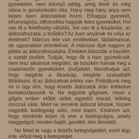
gyerekéért, nem könnyű addig, amíg felnő és még
utána is gondoskodni róla. Hány meg hány anya nem
képes ilyen áldozatokat hozni. Elhagyja gyerekét,
elhanyagolja, otthonokba hagyják édes gyereküket. Hol
van itt a felelősség vállalás, hol van itt a felajánlás, az
áldozathozatal, a törődés? Az ilyen anyának mi célja az
életének? Március tele van emlékekkel, fájdalmassal,
de ugyanakkor örömtelivel. A márciusi ifjak nagyon jó
példa az áldozathozatalra. Életüket áldozzák a hazáért,
a szebb jövőért. Tudják, hogy ők a harc gyümölcsét,
nem lesz alkalmuk meglátni, de büszkén halnak meg a
csatamezőn gyerekükért, jövőjükért. Mondhatjuk azt,
hogy megérte a fáradság, megérte szabadidőt
föláldozni, itt az áldozatnak értéke van. Próbáljunk meg
mi is úgy élni, hogy kisebb áldozatok árán értékeket
bontakoztassunk ki. Ne legyünk gőgösek, mivel a
gőgös ember előbb utóbb egyedül marad, lelkileg
ronccsá válik. Miért ne lennénk áldozat készek, hiszen
nagyobb boldogság adni, mint kapni. Kívánom azt,
hogy mindenki leljen rá erre a boldogságra, amely
meggyógyít, minden bajtól, gondtól, rém álmoktól.
Ne feled te vagy a felelős betegségedért, ezért tégy
érte, előzd meg a betegséget.