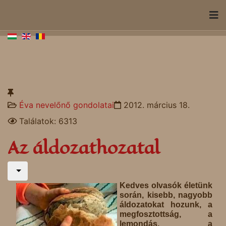
Éva nevelőnő gondolatai
2012. március 18.
Találatok: 6313
Az áldozathozatal
Kedves olvasók életünk
során, kisebb, nagyobb
áldozatokat hozunk, a
megfosztottság, a
lemondás, a