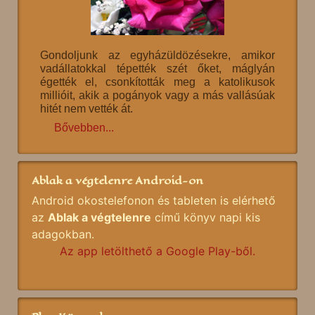
Gondoljunk az egyházüldözésekre, amikor
vadállatokkal tépették szét őket, máglyán
égették el, csonkították meg a katolikusok
millióit, akik a pogányok vagy a más vallásúak
hitét nem vették át.
Bővebben...
Ablak a végtelenre Android-on
Android okostelefonon és tableten is elérhető
az
Ablak a végtelenre
című könyv napi kis
adagokban.
Az app letölthető a Google Play-ből.