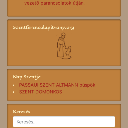
vezető parancsolatok útján!
Szentferencalapitvany.org
Nap Szentje
PASSAUI SZENT ALTMANN püspök
SZENT DOMONKOS
Keresés