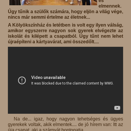
és
elmennek.
Úgy tűnik a szülők számára, hogy eljön a világ vége,
nincs már semmi értelme az életnek...
A Kölyökszínház és letétben is volt egy ilyen válság,
amikor egyszerre nagyon sok gyerek elvégezte az
iskolát és kilépett a csapatból. Úgy tűnt nem lehet
újraépíteni a kártyavárat, ami összedőlt....
Na de... igaz, hogy nagyon tehetséges és ügyes
gyerekek voltak, akik elmentek.... de jó hírem van: Itt az
úja csapat, aki a szárnyát bontogatja...