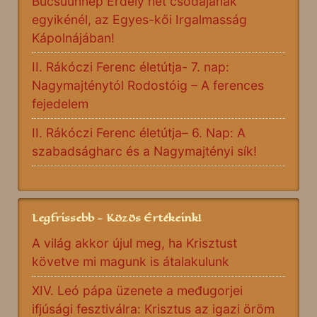
Búcsúünnep Erdély hét csodájának
egyikénél, az Egyes-kői Irgalmasság
Kápolnájában!
II. Rákóczi Ferenc életútja- 7. nap:
Nagymajténytól Rodostóig – A ferences
fejedelem
II. Rákóczi Ferenc életútja– 6. Nap: A
szabadságharc és a Nagymajtényi sík!
Legfrissebb - Közös Értékeink!
A világ akkor újul meg, ha Krisztust
követve mi magunk is átalakulunk
XIV. Leó pápa üzenete a međugorjei
ifjúsági fesztiválra: Krisztus az igazi öröm