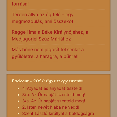
forrása!
Térden állva az ég felé – egy
megmozdulás, ami összeköt
Reggeli ima a Béke Királynőjéhez, a
Medjugorjei Szűz Máriához
Más bűne nem jogosít fel senkit a
gyűlöletre, a haragra, a bűnre!!
Podcast - 2020 Együtt egy úton!!!!
4. Atyádat és anyádat tiszteld!
3/b. Az Úr napját szenteld meg!
3/a. Az Úr napját szenteld meg!
2. Isten nevét hiába ne vedd!
Szent László királlyal a boldogságra