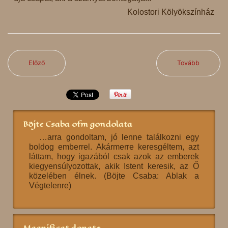
Kolostori Kölyökszínház
Előző
Tovább
Böjte Csaba ofm gondolata
…arra gondoltam, jó lenne találkozni egy
boldog emberrel. Akármerre keresgéltem, azt
láttam, hogy igazából csak azok az emberek
kiegyensúlyozottak, akik Istent keresik, az Ő
közelében élnek. (Böjte Csaba: Ablak a
Végtelenre)
Magnificat donate