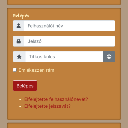
Belépés
Emlékezzen rám
Belépés
Elfelejtette felhasználónevét?
Elfelejtette jelszavát?