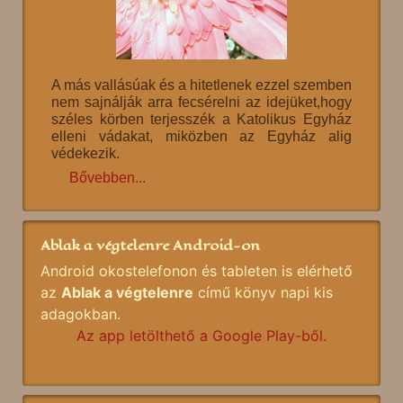
A más vallásúak és a hitetlenek ezzel szemben
nem sajnálják arra fecsérelni az idejüket,hogy
széles körben terjesszék a Katolikus Egyház
elleni vádakat, miközben az Egyház alig
védekezik.
Bővebben...
Ablak a végtelenre Android-on
Android okostelefonon és tableten is elérhető
az
Ablak a végtelenre
című könyv napi kis
adagokban.
Az app letölthető a Google Play-ből.