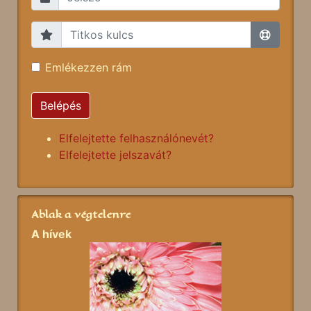
Emlékezzen rám
Belépés
Elfelejtette felhasználónevét?
Elfelejtette jelszavát?
Ablak a végtelenre
A hívek