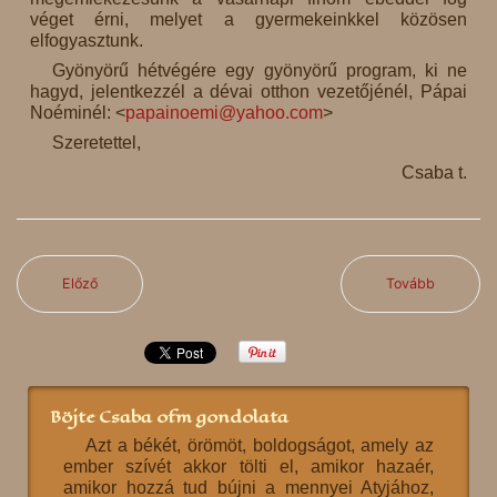
véget érni, melyet a gyermekeinkkel közösen
elfogyasztunk.
Gyönyörű hétvégére egy gyönyörű program, ki ne
hagyd, jelentkezzél a dévai otthon vezetőjénél, Pápai
Noéminél: <
papainoemi@yahoo.com
>
Szeretettel,
Csaba t.
Előző
Tovább
Böjte Csaba ofm gondolata
Azt a békét, örömöt, boldogságot, amely az
ember szívét akkor tölti el, amikor hazaér,
amikor hozzá tud bújni a mennyei Atyjához,