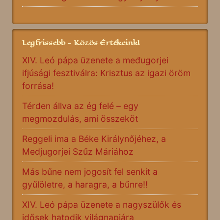
Legfrissebb - Közös Értékeink!
XIV. Leó pápa üzenete a međugorjei
ifjúsági fesztiválra: Krisztus az igazi öröm
forrása!
Térden állva az ég felé – egy
megmozdulás, ami összeköt
Reggeli ima a Béke Királynőjéhez, a
Medjugorjei Szűz Máriához
Más bűne nem jogosít fel senkit a
gyűlöletre, a haragra, a bűnre!!
XIV. Leó pápa üzenete a nagyszülők és
idősek hatodik világnapjára