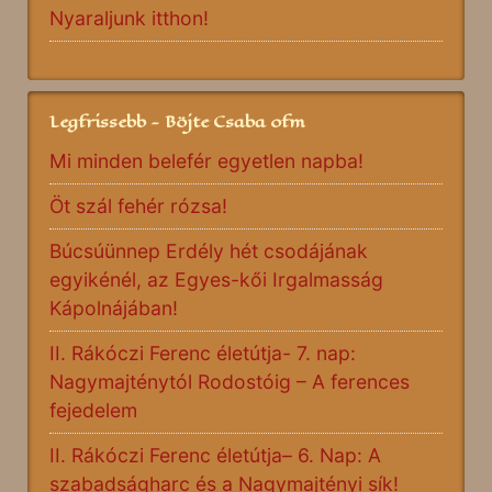
Nyaraljunk itthon!
Legfrissebb - Böjte Csaba ofm
Mi minden belefér egyetlen napba!
Öt szál fehér rózsa!
Búcsúünnep Erdély hét csodájának
egyikénél, az Egyes-kői Irgalmasság
Kápolnájában!
II. Rákóczi Ferenc életútja- 7. nap:
Nagymajténytól Rodostóig – A ferences
fejedelem
II. Rákóczi Ferenc életútja– 6. Nap: A
szabadságharc és a Nagymajtényi sík!