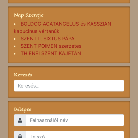
Nap Szentje
BOLDOG AGATANGELUS és KASSZIÁN
kapucinus vértanúk
SZENT II. SIXTUS PÁPA
SZENT POIMEN szerzetes
THIENEI SZENT KAJETÁN
Keresés
Belépés