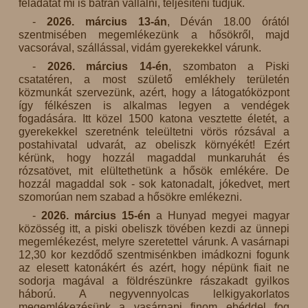
feladatát mi is bátran vállalni, teljesíteni tudjuk.
-
2026. március 13-án
, Déván 18.00 órától
szentmisében megemlékezünk a hősökről, majd
vacsorával, szállással, vidám gyerekekkel várunk.
-
2026. március 14-én
, szombaton a Piski
csatatéren, a most születő emlékhely területén
közmunkát szervezünk, azért, hogy a látogatóközpont
így félkészen is alkalmas legyen a vendégek
fogadására. Itt közel 1500 katona vesztette életét, a
gyerekekkel szeretnénk teleültetni vörös rózsával a
postahivatal udvarát, az obeliszk környékét! Ezért
kérünk, hogy hozzál magaddal munkaruhát és
rózsatövet, mit elültethetünk a hősök emlékére. De
hozzál magaddal sok - sok katonadalt, jókedvet, mert
szomorúan nem szabad a hősökre emlékezni.
-
2026. március 15-én
a Hunyad megyei magyar
közösség itt, a piski obeliszk tövében kezdi az ünnepi
megemlékezést, melyre szeretettel várunk. A vasárnapi
12,30 kor kezdődő szentmisénkben imádkozni fogunk
az elesett katonákért és azért, hogy népünk fiait ne
sodorja magával a földrészünkre rászakadt gyilkos
háború. A negyvennyolcas lelkigyakorlatos
megemlékezésünk a vasárnapi finom ebéddel fog