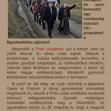
és azon
keresztül
egy
csodaszép
március
15-i
programot
a
figyelmetekbe ajánlani!
Megvettük a
Piski csatateret
, azt a helyet, ahol az
1849. február 9-i véres csata zajlott. Sikerült a
postahivatal, a csárda tetőszerkezetét kicserélni, a
statikai gondjait megoldani, új nyílászárókat rendelni.
Sikerült újból felállítani és megszentelni a közel 10
méter magas emlékoszlopot. Minderről gyönyörű
felvételeket, beszámolókat találsz e honlapon!
Itt azért ne állj meg, ne csak nézelődj a gépeden!
Gyere el Piskire! A dévai gyerekekkel szeretettel
meghívunk és várunk a Piski csata emlékére rendezett
márciusi lelkigyakorlatra. Gyertek, imádságos
szeretettel emlékezzünk meg a hőseinkről, és
ugyanakkor kérjük az ők imájukat is, hogy a magunk