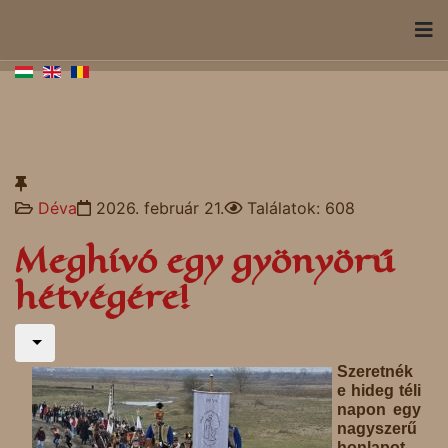
Déva
2026. február 21.
Találatok: 608
Meghívó egy gyönyörű
hétvégére!
Szeretnék
e hideg téli
napon egy
nagyszerű
honlapot,