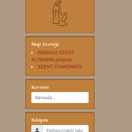
Nap Szentje
PASSAUI SZENT
ALTMANN püspök
SZENT DOMONKOS
Keresés
Belépés