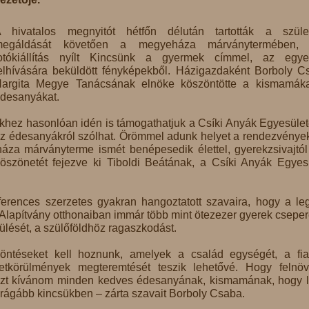
 hivatalos megnyitót hétfőn délután tartották a szüle
megáldását követően a megyeháza márványtermében, 
otókiállítás nyílt Kincsünk a gyermek címmel, az egye
elhívására beküldött fényképekből. Házigazdaként Borboly C
argita Megye Tanácsának elnöke köszöntötte a kismamák
desanyákat.
hez hasonlóan idén is támogathatjuk a Csíki Anyák Egyesület
z édesanyákról szólhat. Örömmel adunk helyet a rendezvénye
áza márványterme ismét benépesedik élettel, gyerekzsivajtól
szönetét fejezve ki Tiboldi Beátának, a Csíki Anyák Egyes
erences szerzetes gyakran hangoztatott szavaira, hogy a le
Alapítvány otthonaiban immár több mint ötezezer gyerek cseper
sülését, a szülőföldhöz ragaszkodást.
öntéseket kell hoznunk, amelyek a család egységét, a fia
etkörülmények megteremtését teszik lehetővé. Hogy felnö
t. Azt kívánom minden kedves édesanyának, kismamának, hogy l
ágább kincsükben – zárta szavait Borboly Csaba.