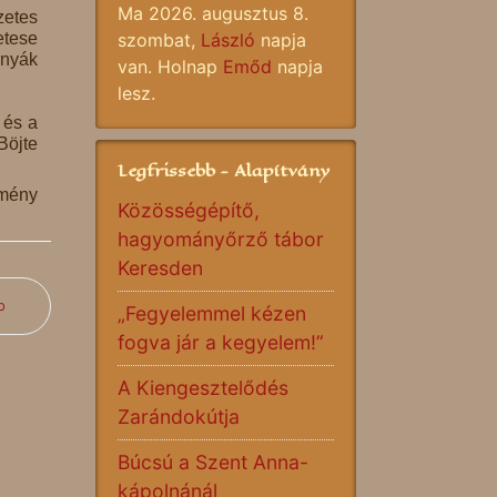
Ma 2026. augusztus 8.
zetes
etese
szombat,
László
napja
anyák
van. Holnap
Emőd
napja
lesz.
 és a
Böjte
Legfrissebb - Alapítvány
mény
Közösségépítő,
hagyományőrző tábor
Keresden
b
„Fegyelemmel kézen
fogva jár a kegyelem!”
A Kiengesztelődés
Zarándokútja
Búcsú a Szent Anna-
kápolnánál