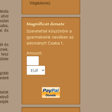
Végtelenre)
tésfa
ahol
sület
Magnificat donate
saba,
at és
Szeretettel köszönöm a
gyermekeink nevében az
adományt! Csaba t.
ét és
knek,
Amount:
 lesz
ülete
gjobb
edett
talok
vekvő
eljék