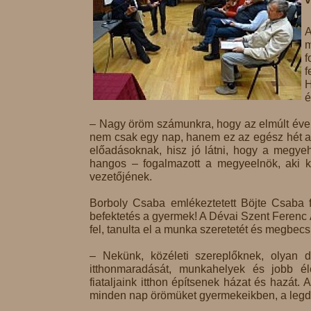
A
f
f
H
é
– Nagy öröm számunkra, hogy az elmúlt évek
nem csak egy nap, hanem ez az egész hét a
előadásoknak, hisz jó látni, hogy a megyeh
hangos – fogalmazott a megyeelnök, aki kö
vezetőjének.
Borboly Csaba emlékeztetett Böjte Csaba f
befektetés a gyermek! A Dévai Szent Ferenc 
fel, tanulta el a munka szeretetét és megbec
– Nekünk, közéleti szereplőknek, olyan d
itthonmaradását, munkahelyek és jobb él
fiataljaink itthon építsenek házat és hazá
minden nap örömüket gyermekeikben, a legdr