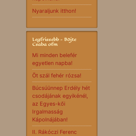
Nyaraljunk itthon!
Legfrissebb - Böjte
Csaba ofm
Mi minden belefér
egyetlen napba!
Öt szál fehér rózsa!
Búcsúünnep Erdély hét
csodájának egyikénél,
az Egyes-kői
Irgalmasság
Kápolnájában!
II. Rákóczi Ferenc