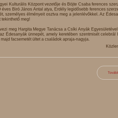
gyei Kulturális Központ vezetője és Böjte Csaba ferences szer
9 éves Biró János Antal atya, Erdély legidősebb ferences szerz
vét, személyes élményeit osztva meg a jelenlévőkkel. Az Édes
 tekinthető meg!
vezi meg Hargita Megye Tanácsa a Csíki Anyák Egyesületével
az Édesanyák ünnepét, amely keretében szentmisét celebrál 
 majd facsemetét ültet a családok apraja-nagyja.
Közle
Továb