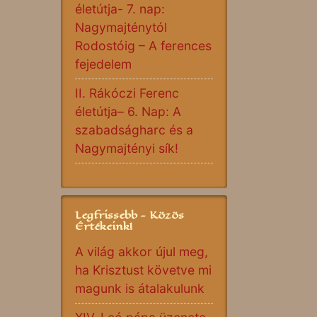
életútja- 7. nap:
Nagymajténytól
Rodostóig – A ferences
fejedelem
II. Rákóczi Ferenc
életútja– 6. Nap: A
szabadságharc és a
Nagymajtényi sík!
Legfrissebb - Közös
Értékeink!
A világ akkor újul meg,
ha Krisztust követve mi
magunk is átalakulunk