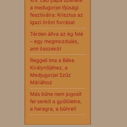
XIV. Leó pápa üzenete
a međugorjei ifjúsági
fesztiválra: Krisztus az
igazi öröm forrása!
Térden állva az ég felé
– egy megmozdulás,
ami összeköt
Reggeli ima a Béke
Királynőjéhez, a
Medjugorjei Szűz
Máriához
Más bűne nem jogosít
fel senkit a gyűlöletre,
a haragra, a bűnre!!