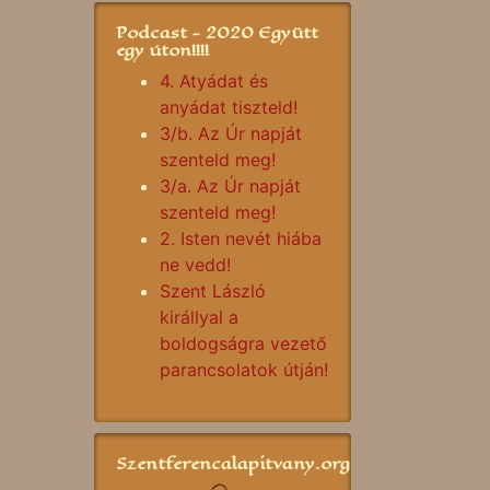
Podcast - 2020 Együtt
egy úton!!!!
4. Atyádat és
anyádat tiszteld!
3/b. Az Úr napját
szenteld meg!
3/a. Az Úr napját
szenteld meg!
2. Isten nevét hiába
ne vedd!
Szent László
királlyal a
boldogságra vezető
parancsolatok útján!
Szentferencalapitvany.org