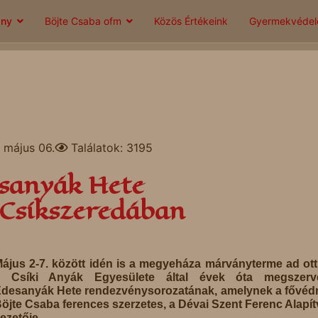
ány
Böjte Csaba ofm
Közös Értékeink
Gyermekvéde
 május 06.
Találatok: 3195
esanyák Hete
 Csíkszeredában
ájus 2-7. között idén is a megyeháza márványterme ad ot
a Csíki Anyák Egyesülete által évek óta megszerve
desanyák Hete rendezvénysorozatának, amelynek a fővé
öjte Csaba ferences szerzetes, a Dévai Szent Ferenc Alapí
ezetője.