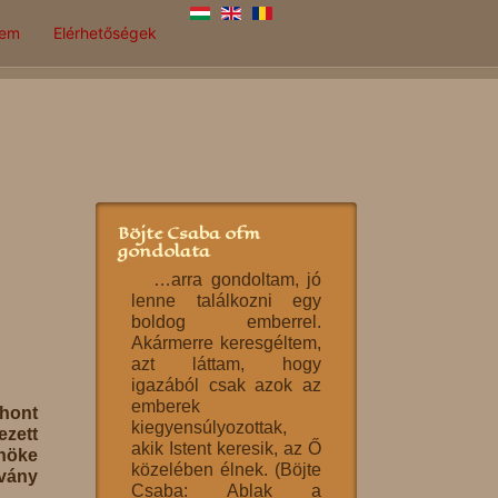
lem
Elérhetőségek
Böjte Csaba ofm
gondolata
…arra gondoltam, jó
lenne találkozni egy
boldog emberrel.
Akármerre keresgéltem,
azt láttam, hogy
igazából csak azok az
emberek
thont
kiegyensúlyozottak,
zett
akik Istent keresik, az Ő
dnöke
közelében élnek. (Böjte
tvány
Csaba: Ablak a