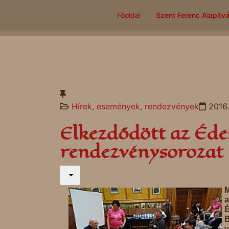
Főoldal
Szent Ferenc Alapítv
Hírek, események, rendezvények
2016.
Elkezdődött az Éd
rendezvénysorozat
M
É
B
v