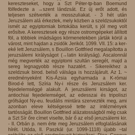
kereszteseket, hogy a Szt Péter-tp-ban Boemund
fölfedezte a →szent lándzsát. Ez új erőt adott, és
teljesen szétverték a mosszuliakat. - 3 hét után
Jeruzsálem alá érkeztek, mely közben a szeldzsukoktól
ismét az egyiptomiak birtokába került, s jól meg volt
erősítve. A keresztesek egy része ostromgépeket állított
föl, a többiek imádságos körmenetekben járták körül a
várost, mint hajdan a zsidók Jerikót. 1099. VII. 15: a ker-
eké lett Jeruzsálem, s Bouillon Gottfried megalapította a
jeruzsálemi királyságot (→latin királyság). Ascalonnál
még megverték az egyiptomi szultán seregét, majd a
sereg legnagyobb része hazatért. - Sikereikhez a
szeldzsuk birod. belső válsága is hozzájárult. Az 1. ~
eredményeként Kis-Ázsia egyharmada a K-római
Birod-é lett, Szíria Ny-i része és Jeruzsálem ker.
fejedelemséggé alakult. A jeruzsálemi kirságot, az
antiochiai fejedelemséget, az edesszai és tripoliszi
grófságot Ny-eu. feudális mintára szervezték meg, ami
azonban eleve kétségessé tette az intézmények
tartósságát. Bouillon Gottfried alázatosságból még csak
a Szt Sír őre címet viselte, bár ő az első jeruzsálemi kir.
- II. Orbán p. nem érte meg Jeruzsálem elfoglalásának
hírét. Utóda, II. Paszkál (ur. 1099-1118) újabb ~tal