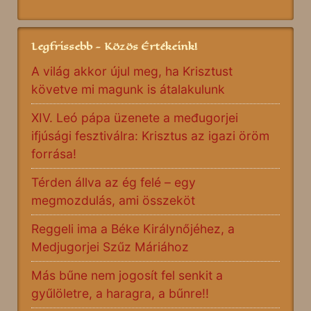
Legfrissebb - Közös Értékeink!
A világ akkor újul meg, ha Krisztust
követve mi magunk is átalakulunk
XIV. Leó pápa üzenete a međugorjei
ifjúsági fesztiválra: Krisztus az igazi öröm
forrása!
Térden állva az ég felé – egy
megmozdulás, ami összeköt
Reggeli ima a Béke Királynőjéhez, a
Medjugorjei Szűz Máriához
Más bűne nem jogosít fel senkit a
gyűlöletre, a haragra, a bűnre!!