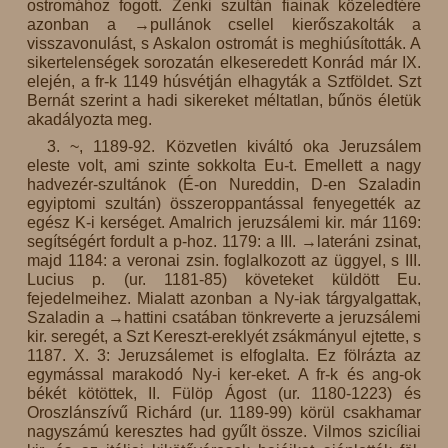
ostromához fogott. Zenki szultán fiainak közeledtére
azonban a →pullánok csellel kierőszakolták a
visszavonulást, s Askalon ostromát is meghiúsították. A
sikertelenségek sorozatán elkeseredett Konrád már IX.
elején, a fr-k 1149 húsvétján elhagyták a Sztföldet. Szt
Bernát szerint a hadi sikereket méltatlan, bűnös életük
akadályozta meg.
3. ~, 1189-92. Közvetlen kiváltó oka Jeruzsálem
eleste volt, ami szinte sokkolta Eu-t. Emellett a nagy
hadvezér-szultánok (É-on Nureddin, D-en Szaladin
egyiptomi szultán) összeroppantással fenyegették az
egész K-i kerséget. Amalrich jeruzsálemi kir. már 1169:
segítségért fordult a p-hoz. 1179: a III. →lateráni zsinat,
majd 1184: a veronai zsin. foglalkozott az üggyel, s III.
Lucius p. (ur. 1181-85) követeket küldött Eu.
fejedelmeihez. Mialatt azonban a Ny-iak tárgyalgattak,
Szaladin a →hattini csatában tönkreverte a jeruzsálemi
kir. seregét, a Szt Kereszt-ereklyét zsákmányul ejtette, s
1187. X. 3: Jeruzsálemet is elfoglalta. Ez fölrázta az
egymással marakodó Ny-i ker-eket. A fr-k és ang-ok
békét kötöttek, II. Fülöp Ágost (ur. 1180-1223) és
Oroszlánszívű Richárd (ur. 1189-99) körül csakhamar
nagyszámú keresztes had gyűlt össze. Vilmos szicíliai