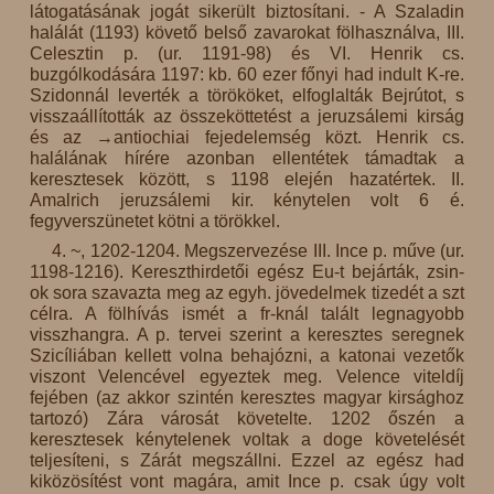
látogatásának jogát sikerült biztosítani. - A Szaladin
halálát (1193) követő belső zavarokat fölhasználva, III.
Celesztin p. (ur. 1191-98) és VI. Henrik cs.
buzgólkodására 1197: kb. 60 ezer főnyi had indult K-re.
Szidonnál leverték a törököket, elfoglalták Bejrútot, s
visszaállították az összeköttetést a jeruzsálemi kirság
és az →antiochiai fejedelemség közt. Henrik cs.
halálának hírére azonban ellentétek támadtak a
keresztesek között, s 1198 elején hazatértek. II.
Amalrich jeruzsálemi kir. kénytelen volt 6 é.
fegyverszünetet kötni a törökkel.
4. ~, 1202-1204. Megszervezése III. Ince p. műve (ur.
1198-1216). Kereszthirdetői egész Eu-t bejárták, zsin-
ok sora szavazta meg az egyh. jövedelmek tizedét a szt
célra. A fölhívás ismét a fr-knál talált legnagyobb
visszhangra. A p. tervei szerint a keresztes seregnek
Szicíliában kellett volna behajózni, a katonai vezetők
viszont Velencével egyeztek meg. Velence viteldíj
fejében (az akkor szintén keresztes magyar kirsághoz
tartozó) Zára városát követelte. 1202 őszén a
keresztesek kénytelenek voltak a doge követelését
teljesíteni, s Zárát megszállni. Ezzel az egész had
kiközösítést vont magára, amit Ince p. csak úgy volt