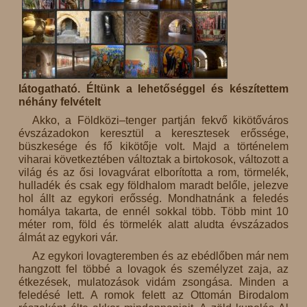
látogatható. Éltünk a lehetőséggel és készítettem
néhány felvételt
Akko, a Földközi–tenger partján fekvő kikötőváros
évszázadokon keresztül a keresztesek erőssége,
büszkesége és fő kikötője volt. Majd a történelem
viharai következtében változtak a birtokosok, változott a
világ és az ősi lovagvárat elborította a rom, törmelék,
hulladék és csak egy földhalom maradt belőle, jelezve
hol állt az egykori erősség. Mondhatnánk a feledés
homálya takarta, de ennél sokkal több. Több mint 10
méter rom, föld és törmelék alatt aludta évszázados
álmát az egykori vár.
Az egykori lovagteremben és az ebédlőben már nem
hangzott fel többé a lovagok és személyzet zaja, az
étkezések, mulatozások vidám zsongása. Minden a
feledésé lett. A romok felett az Ottomán Birodalom