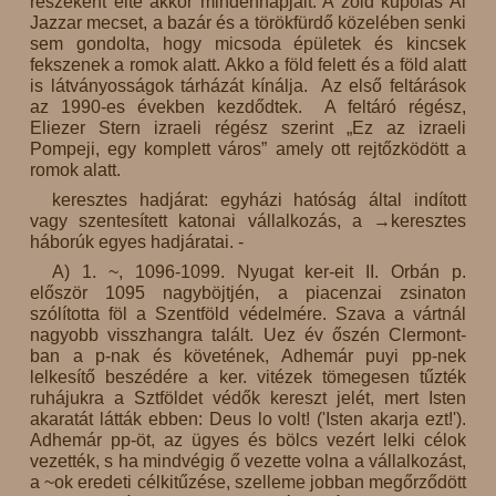
részeként élte akkor mindennapjait. A zöld kupolás Al
Jazzar mecset, a bazár és a törökfürdő közelében senki
sem gondolta, hogy micsoda épületek és kincsek
fekszenek a romok alatt. Akko a föld felett és a föld alatt
is látványosságok tárházát kínálja. Az első feltárások
az 1990-es években kezdődtek. A feltáró régész,
Eliezer Stern izraeli régész szerint „Ez az izraeli
Pompeji, egy komplett város” amely ott rejtőzködött a
romok alatt.
keresztes hadjárat: egyházi hatóság által indított
vagy szentesített katonai vállalkozás, a →keresztes
háborúk egyes hadjáratai. -
A) 1. ~, 1096-1099. Nyugat ker-eit II. Orbán p.
először 1095 nagyböjtjén, a piacenzai zsinaton
szólította föl a Szentföld védelmére. Szava a vártnál
nagyobb visszhangra talált. Uez év őszén Clermont-
ban a p-nak és követének, Adhemár puyi pp-nek
lelkesítő beszédére a ker. vitézek tömegesen tűzték
ruhájukra a Sztföldet védők kereszt jelét, mert Isten
akaratát látták ebben: Deus lo volt! ('Isten akarja ezt!').
Adhemár pp-öt, az ügyes és bölcs vezért lelki célok
vezették, s ha mindvégig ő vezette volna a vállalkozást,
a ~ok eredeti célkitűzése, szelleme jobban megőrződött