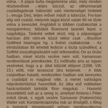
volna. - A pápai bulla megjelenése után, mely minden
résztvevőnek →teljes búcsút, az otthonmaradt
családtagoknak háborútól való mentességet hirdetett
(→treuga Dei), teljes erővel indult a toborzás. Fro-ban
alig volt család, melynek tagjai közül valaki föl ne tűzte
volna a keresztet. Angliából is többen csatlakoztak a
mozgalomhoz. Itáliából Boemund tarantói fejed. s
nagybátyja, Tankréd vettek részt, míg a pápasággal
harcban álló ném-ek közül ekkor csak →Bouillon
Gottfried lotaringiai hg. s fivérei csatlakoztak. - Az
elindulásban föl lehetett fedezni a tiszta szándékot, a
Sztföld visszafoglalásáért való lelkesedést. De az óriási
hadban, mivel közös vezére nem volt, hamarosan
rendbontások jelentkeztek. Ez indíthatta arra az egyes
vezéreket, hogy a p. által kitűzött időpont (1096. VIII.
15.) előtt, már tavasszal útra keljenek. - A több
csoportban haladó, rendezetlen hadban sok keresztes
a családját is magával vitte, a menet valóságos
népvándorláshoz hasonlított. Az útba eső vidékeken
harácsolásból tartották fönn magukat. - Hasonló
összetételű volt az a sereg is, amellyel Amiens-i Péter
indult útnak, s egyik vezére Sansavoir (Habenichts)
Walter volt. Konstantinápolyba már az éhségtől, s főleg
a bolgárok támadásaitól erősen megfogyatkozva