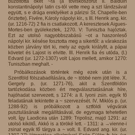
buzdította őket ~ra (a töviskoszorút II. Balduin
konstantinápolyi latin cs-tól vette meg a szt lándzsával
együtt, s e drága ereklyéket a párizsi St. Chapelle-ben
őriztette). Fivére, Károly nápolyi kir., s III. Henrik ang. kir.
(ur. 1216-72) 2 fia is csatlakozott. A keresztesek Aigues-
Mortes-ben gyülekeztek, 1270. V: Tuniszba hajóztak.
Ezt az utolsó nagyobbszabású ~ot a haszonleső
nápolyi kir. késése fosztotta meg a sikertől: a várakozás
közben járvány tört ki, mely az egyik királyfit, a pápai
követet és Lajost is elvitte. III. Henrik fia és utóda, (I.)
Edvard (ur. 1272-1307) volt Lajos mellett, amikor 1270:
Tuniszban meghalt. -
Próbálkozások történtek még ezek után is a
Szentföld fölszabadítására, de ~ többé nem jött létre. X.
Gergely p. (ur. 1271-76), akit a Szentföldön
tartózkodása közben ért megválasztatásának híre,
hajóhadat szervezett, s 1274: a II. lyoni zsin. egyik fő
feladatának tekintette a ~ szervezését. IV. Miklós p. (ur.
1288-92) is próbálkozott a sztföldi végvárak
pusztulásának megállításával, de egymaga tehetetlen
volt. Így Laodicea után 1289: Tripolisz, majd 1291: az
utolsó kikötő, Akkó is a töröké lett. - 1311: a →vienne-i
zsinat egyik fő tárgya a ~ volt. II. Edvard ang. kir. (ur.