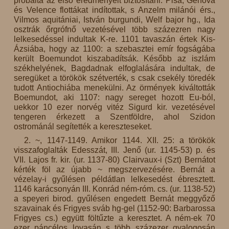
próbálta az első eredményeit biztosítani. Pisa, Genova
és Velence flottákat indítottak, s Anzelm milánói érs.,
Vilmos aquitániai, István burgundi, Welf bajor hg., Ida
osztrák őrgrófnő vezetésével több százezren nagy
lelkesedéssel indultak K-re. 1101 tavaszán értek Kis-
Ázsiába, hogy az 1100: a szebasztei emír fogságába
került Boemundot kiszabadítsák. Később az iszlám
székhelyének, Bagdadnak elfoglalására indultak, de
seregüket a törökök szétverték, s csak csekély töredék
tudott Antiochiába menekülni. Az örmények kiváltották
Boemundot, aki 1107: nagy sereget hozott Eu-ból,
uekkor 10 ezer norvég vitéz Sigurd kir. vezetésével
tengeren érkezett a Szentföldre, ahol Szidon
ostrománál segítették a kereszteseket.
2. ~, 1147-1149. Amikor 1144. XII. 25: a törökök
visszafoglalták Edesszát, III. Jenő (ur. 1145-53) p. és
VII. Lajos fr. kir. (ur. 1137-80) Clairvaux-i (Szt) Bernátot
kérték föl az újabb ~ megszervezésére. Bernát a
vézelay-i gyűlésen példátlan lelkesedést ébresztett.
1146 karácsonyán III. Konrád ném-róm. cs. (ur. 1138-52)
a speyeri birod. gyűlésen engedett Bernát meggyőző
szavainak és Frigyes sváb hg-gel (1152-90: Barbarossa
Frigyes cs.) együtt föltűzte a keresztet. A ném-ek 70
ezer páncélos lovasán s több százezer gyalogosán