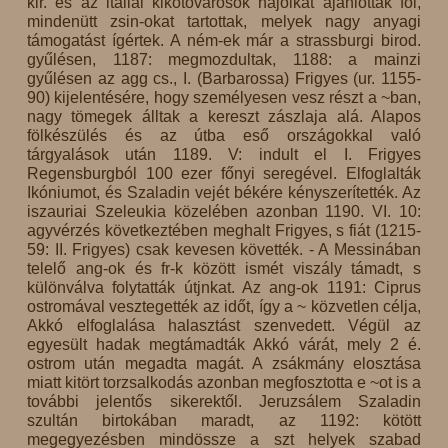
kir. és az itáliai kikötővárosok hajóikat ajánlották föl,
mindenütt zsin-okat tartottak, melyek nagy anyagi
támogatást ígértek. A ném-ek már a strassburgi birod.
gyűlésen, 1187: megmozdultak, 1188: a mainzi
gyűlésen az agg cs., I. (Barbarossa) Frigyes (ur. 1155-
90) kijelentésére, hogy személyesen vesz részt a ~ban,
nagy tömegek álltak a kereszt zászlaja alá. Alapos
fölkészülés és az útba eső országokkal való
tárgyalások után 1189. V: indult el I. Frigyes
Regensburgból 100 ezer főnyi seregével. Elfoglalták
Ikóniumot, és Szaladin vejét békére kényszerítették. Az
iszauriai Szeleukia közelében azonban 1190. VI. 10:
agyvérzés következtében meghalt Frigyes, s fiát (1215-
59: II. Frigyes) csak kevesen követték. - A Messinában
telelő ang-ok és fr-k között ismét viszály támadt, s
különválva folytatták útjnkat. Az ang-ok 1191: Ciprus
ostromával vesztegették az időt, így a ~ közvetlen célja,
Akkó elfoglalása halasztást szenvedett. Végül az
egyesült hadak megtámadták Akkó várát, mely 2 é.
ostrom után megadta magát. A zsákmány elosztása
miatt kitört torzsalkodás azonban megfosztotta e ~ot is a
további jelentős sikerektől. Jeruzsálem Szaladin
szultán birtokában maradt, az 1192: kötött
megegyezésben mindössze a szt helyek szabad