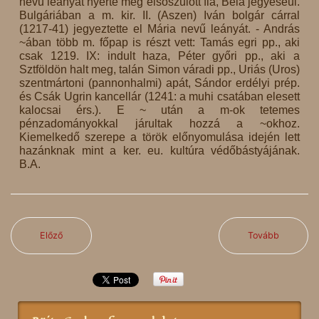
nevű leányát nyerte meg elsőszülött fia, Béla jegyeséül.
Bulgáriában a m. kir. II. (Aszen) Iván bolgár cárral
(1217-41) jegyeztette el Mária nevű leányát. - András
~ában több m. főpap is részt vett: Tamás egri pp., aki
csak 1219. IX: indult haza, Péter győri pp., aki a
Sztföldön halt meg, talán Simon váradi pp., Uriás (Uros)
szentmártoni (pannonhalmi) apát, Sándor erdélyi prép.
és Csák Ugrin kancellár (1241: a muhi csatában elesett
kalocsai érs.). E ~ után a m-ok tetemes
pénzadományokkal járultak hozzá a ~okhoz.
Kiemelkedő szerepe a török előnyomulása idején lett
hazánknak mint a ker. eu. kultúra védőbástyájának.
B.A.
Előző
Tovább