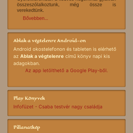
összeszólalkoztunk, még össze is
verekedtünk.
Bővebben...
Ablak a végtelenre Android-on
Android okostelefonon és tableten is elérhető
az
Ablak a végtelenre
című könyv napi kis
adagokban.
Az app letölthető a Google Play-ből.
Play Könyvek
Infofüzet - Csaba testvér nagy családja
Pillanatkép