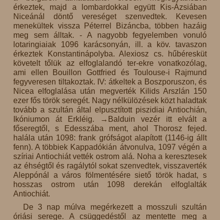
érkeztek, majd a lombardokkal együtt Kis-Ázsiában
Niceánál döntő vereséget szenvedtek. Kevesen
menekültek vissza Péterrel Bizáncba, többen hazáig
meg sem álltak. - A nagyobb fegyelemben vonuló
lotaringiaiak 1096 karácsonyán, ill. a köv. tavaszon
érkeztek Konstantinápolyba. Alexiosz cs. hűbéresküt
követelt tőlük az elfoglalandó ter-ekre vonatkozólag,
ami ellen Bouillon Gottfried és Toulouse-i Rajmund
fegyveresen tiltakoztak. IV: átkeltek a Boszporuszon, és
Nicea elfoglalása után megverték Kilids Arszlán 150
ezer fős török seregét. Nagy nélkülözések közt haladtak
tovább a szultán által elpusztított piszidiai Antiochián,
Ikóniumon át Erkléig. →Balduin vezér itt elvált a
főseregtől, s Edesszába ment, ahol Thorosz fejed.
halála után 1098: frank grófságot alapított (1146-ig állt
fenn). A többiek Kappadókián átvonulva, 1097 végén a
szíriai Antiochiát vették ostrom alá. Noha a keresztesek
az éhségtől és ragálytól sokat szenvedtek, visszaverték
Aleppónál a város fölmentésére siető török hadat, s
hosszas ostrom után 1098 derekán elfoglalták
Antiochiát.
De 3 nap múlva megérkezett a mosszuli szultán
óriási serege. A csüggedéstől az mentette meg a