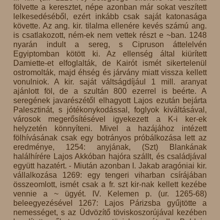
fölvette a keresztet, népe azonban már sokat veszített
lelkesedéséből, ezért inkább csak saját katonasága
követte. Az ang. kir. tilalma ellenére kevés számú ang.
is csatlakozott, ném-ek nem vettek részt e ~ban. 1248
nyarán indult a sereg, s Cipruson áttelelvén
Egyiptomban kötött ki. Az ellenség által kiürített
Damiette-et elfoglalták, de Kairót ismét sikertelenül
ostromolták, majd éhség és járvány miatt vissza kellett
vonulniok. A kir. saját váltságdíjául 1 mill. aranyat
ajánlott föl, de a szultán 800 ezerrel is beérte. A
seregének javarészétől elhagyott Lajos ezután bejárta
Palesztinát, s jótékonykodással, foglyok kiváltásával,
városok megerősítésével igyekezett a K-i ker-ek
helyzetén könnyíteni. Mivel a hazájához intézett
fölhívásának csak egy botrányos próbálkozása lett az
eredménye, 1254: anyjának, (Szt) Blankának
halálhírére Lajos Akkóban hajóra szállt, és családjával
együtt hazatért. - Miután azonban I. Jakab aragóniai kir.
vállalkozása 1269: egy tengeri viharban csírájában
összeomlott, ismét csak a fr. szt kir-nak kellett kezébe
vennie a ~ ügyét. IV. Kelemen p. (ur. 1265-68)
beleegyezésével 1267: Lajos Párizsba gyűjtötte a
nemességet, s az Üdvözítő töviskoszorújával kezében