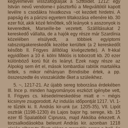
kegyelmével visszafoglalják a Sztföldet. 1212: egy
István nevű vendome-i pásztorfiú a Megváltótól kapott
levélre s csodákra hivatkozva ~ot kezdett hirdetni. A
papság és a párizsi egyetem tiltakozása ellenére kb. 30
ezer fiút, akik közé felnőttek, sőt leányok s asszonyok is
keveredtek, Marseille-be vezetett. Szállításukat 2
kereskedő vállalta, de a hajók egy része már Szardínia
közelében elsülyedt, a többiek egyiptomi
rabszolgakereskedők kezébe kerültek (a 2 kereskedőt
később II. Frigyes állítólag kivégeztette). A fr-kkal
egyidőben a 10 é. kölni Miklós is toborzott kb. 20 ezer
különböző korú fiút és leányt. Ezek nagy része az
Alpokig sem ért el, mások lombardiai rablók martaléka
lettek, s mikor néhányan Brindisibe értek, a pp.
összeszedte és visszaküldte őket a szüleikhez.
5. ~, 1217-21. Az újabb sereg toborzása érdekében
III. Ince p. minden hagyományos eszközt igénybe vett,
II. Frigyes cs. késedelmeskedése miatt e ~ mégis
kicsinyre zsugorodott. Az indulás időpontját 1217. VI. 1-
re tűzték ki. II. András kir-unk (ur. 1205-35), VII. Lipót
osztrák (1198-1230) és Lajos bajor hg. serege, kb. 15
ezer fő Spalatóból Ciprusra, majd Akkóba érkezett. A
torzsalkodásokba beleunt András kir. azonban 1218