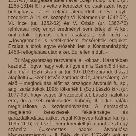
1307-27) látogatása alkalmával Szép Fülöp fr. kir. (ur.
1285-1314) föl is vette a keresztet, de csak azért, hogy
behajthassa a ~ céljára átengedett 6 évi egyh.
tizedeket. A 14. sz. közepén VI. Kelemen (ur. 1342-52),
VI. Ince (ur. 1352-62) és V. Orbán (ur. 1362-70)
felhívásai még ennyi eredményt sem értek el. A ker.
uralkodók egymás ellen csatáztak, sőt még a
→lovagrendek is vetélkedésre fecsérelték erejüket.
Ezalatt a török egyre erősebb lett, s Konstantinápoly
1453-i elfoglalása után a ker. Eu. ellen indult. -
B) Magyarország részvétele a ~okban. Hazánkban
kezdettől fogva nagy volt a figyelem a Szentföld iránt,
ahol már I. (Szt) István kir. (ur. 997-1038) zarándokházat
alapított (→Szent István zarándokház, Jeruzsálem). Az
első ~ megindulása előtt az országon átvonuló fr., sp.,
ang. zarándokok 1095: fölkérték I. (Szt) László kir-t (ur.
1077-95), hogy vegye át vezetésüket. László hajlott is
erre, de a cseh örökösödési háború, ill. a kir. halála
meghiúsította a kezdeményezést. A nemsokára
megjelenő keresztesek féktelensége és
garázdálkodása, akiket végül Könyves Kálmán kir. (ur.
1095-1116) vert szét, nem teremtett jó alapot a szt ügy
számára (→keresztes hadak átvonulása
Magyarországon). - III. Béla kir. (ur. 1172-96) volt az