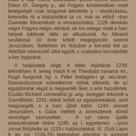
Ekkor IX. Gergely p., aki Frigyes késlekedései miatt
betegségét csak ürügynek tekintette a ~ elodázására,
kimondta rá a kiközösítést (a cs. már az előző ~ban
Damiette fölmentését is elmulasztotta). 1228 derekán
végre Frigyes mégis elindult, de kis serege miatt a harc
helyett jobbnak látta az alkudozást. Az Alkamil
szultánnal 10 évre kötött megegyezés szerint
Jeruzsálem, Betlehem és Názáret a ker-eké lett az
Akkóból odavezető úttal együtt, s szabadon bocsátották
a ker. foglyokat.
A hadjáratok vége. A béke lejártával 1239:
tekintélyes fr. sereg indult K-re Theobald navarrai kir.,
Hugó burgundi hg. s Péter bretagne-i gr. vez-ével.
Damaszkusszal szövetkezve voltak sikereik, de az
egyiptomiak végül is megverték őket, s erre hazatértek.
Ezután Richárd cornwallisi gr. ang. sereggel érkezett a
Szentföldre, 1241: békét kötött az egyiptomiakkal, amit
megszegett, s a harc újból kitört. 1244: elesett
Jeruzsálem, s Gáza mellett a keresztesek döntő
vereséget szenvedtek. - A szt város újabb
elvesztésének hírére 1245: az I. egyetemes →lyoni
zsinat fölújította az 1215-i határozatokat. IX. (Szt) Lajos
fr. kir. (ur. 1226-70) betegsége ellenére is azonnal