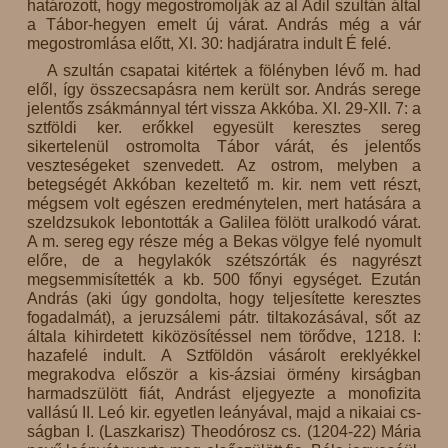
határozott, hogy megostromolják az al Adil szultán által
a Tábor-hegyen emelt új várat. András még a vár
megostromlása előtt, XI. 30: hadjáratra indult É felé.
A szultán csapatai kitértek a fölényben lévő m. had
elől, így összecsapásra nem került sor. András serege
jelentős zsákmánnyal tért vissza Akkóba. XI. 29-XII. 7: a
sztföldi ker. erőkkel egyesült keresztes sereg
sikertelenül ostromolta Tábor várát, és jelentős
veszteségeket szenvedett. Az ostrom, melyben a
betegségét Akkóban kezeltető m. kir. nem vett részt,
mégsem volt egészen eredménytelen, mert hatására a
szeldzsukok lebontották a Galilea fölött uralkodó várat.
A m. sereg egy része még a Bekas völgye felé nyomult
előre, de a hegylakók szétszórták és nagyrészt
megsemmisítették a kb. 500 főnyi egységet. Ezután
András (aki úgy gondolta, hogy teljesítette keresztes
fogadalmát), a jeruzsálemi pátr. tiltakozásával, sőt az
általa kihirdetett kiközösítéssel nem törődve, 1218. I:
hazafelé indult. A Sztföldön vásárolt ereklyékkel
megrakodva először a kis-ázsiai örmény kirságban
harmadszülött fiát, Andrást eljegyezte a monofizita
vallású II. Leó kir. egyetlen leányával, majd a nikaiai cs-
ságban I. (Laszkarisz) Theodórosz cs. (1204-22) Mária