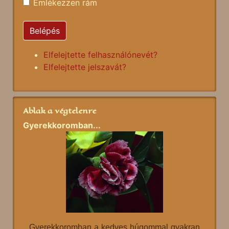
Emlékezzen rám
Belépés
Elfelejtette felhasználónevét?
Elfelejtette jelszavát?
Ablak a végtelenre
Gyerekkoromban...
Gyerekkoromban a kedves húgommal gyakran