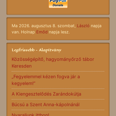
Ma 2026. augusztus 8. szombat,
László
napja
van. Holnap
Emőd
napja lesz.
Legfrissebb - Alapítvány
Közösségépítő, hagyományőrző tábor
Keresden
„Fegyelemmel kézen fogva jár a
kegyelem!”
A Kiengesztelődés Zarándokútja
Búcsú a Szent Anna-kápolnánál
Nyaraljunk itthon!