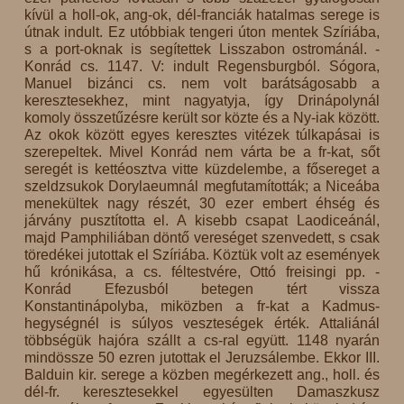
kívül a holl-ok, ang-ok, dél-franciák hatalmas serege is
útnak indult. Ez utóbbiak tengeri úton mentek Szíriába,
s a port-oknak is segítettek Lisszabon ostrománál. -
Konrád cs. 1147. V: indult Regensburgból. Sógora,
Manuel bizánci cs. nem volt barátságosabb a
keresztesekhez, mint nagyatyja, így Drinápolynál
komoly összetűzésre került sor közte és a Ny-iak között.
Az okok között egyes keresztes vitézek túlkapásai is
szerepeltek. Mivel Konrád nem várta be a fr-kat, sőt
seregét is kettéosztva vitte küzdelembe, a fősereget a
szeldzsukok Dorylaeumnál megfutamították; a Niceába
menekültek nagy részét, 30 ezer embert éhség és
járvány pusztította el. A kisebb csapat Laodiceánál,
majd Pamphiliában döntő vereséget szenvedett, s csak
töredékei jutottak el Szíriába. Köztük volt az események
hű krónikása, a cs. féltestvére, Ottó freisingi pp. -
Konrád Efezusból betegen tért vissza
Konstantinápolyba, miközben a fr-kat a Kadmus-
hegységnél is súlyos veszteségek érték. Attaliánál
többségük hajóra szállt a cs-ral együtt. 1148 nyarán
mindössze 50 ezren jutottak el Jeruzsálembe. Ekkor III.
Balduin kir. serege a közben megérkezett ang., holl. és
dél-fr. keresztesekkel egyesülten Damaszkusz