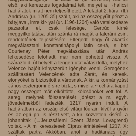
első, aki keresztes fogadalmat tett, melyet a →halicsi
hadjáratok miatt nem teljesíthetett. A feladat 2. fiára, (II.)
Andrásra (ur. 1205-35) szállt, aki az összegyűlt pénzt a
bátyjával, Imre kir-lyal (ur. 1196-1204) való vetélkedésre
pazarolta el, csak felesége, Gertrúd kirné
meggyilkoltatása után szánta rá magát a lateráni zsin.
rendeletének teljesítésére. Elterjedt, hogy őt akarták
megválasztani konstantinápolyi latin cs-rá, s bár
Courtenay Péter megválasztása után András
lelkesedése lelohadt, már nem léphetett vissza. A
szárazföldi út helyett a tengeri utat választotta, melyhez
Velence hajóit kényszerült igénybe venni. Seregének
szállításáért Velencének adta Zárát, és keresk.
előnyöket is biztosított a városnak. A kir. a kormányzást
János esztergomi érs-re bízta, s mivel a ~ céljára kapott
nagy összeget már elköltötte, kölcsönöket vett föl. A
sereg, melynek fölszerelését jórészt a m. egyh.
jövedelmekből fedezték, 1217 nyarán indult. A
hadjáratban az ország első világi főurain kívül a győri
és az egri pp. is részt vett, a kir. közvetlen kísérői a
johanniták (→Jeruzsálemi Szent János Lovagrend)
voltak. - A m. keresztesek Ciprus érintésével 1217. X:
szálltak partra Akkóban, ahol a haditanács úgy