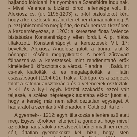
hajlandó föloldani, ha nyomban a Szentföldre indulnak.
- Mivel Velence a bizánci birod. ellensége volt, III.
Alexiosz cs. (ur. 1195-1203) a p-tól biztosítékot kért,
hogy a keresztesek bizánci ter-et nem támadnak meg. A
p. ezt jóhiszeműen megígérte, de már nem volt kezében
a kezdeményezés, s 1203: a keresztes flotta Velence
biztatására Konstantinápoly ellen fordult. A p. hiába
tiltakozott, Konstantinápolyt a keresztesek VII. 17:
bevették. Alexiosz Angelosz jutott a trónra, akit 8
hónappal később meggyilkoltak. A belső zűrzavart
fölhasználva a keresztesek mint rendfenntartó erők
kíméletlenül kifosztották a várost. Flandriai →Balduint
cs-nak kiáltották ki, és megalapították a →latin
császárságot (1204-61). Trákia, Görögo. és a szigetek
fölött a katonai arisztokrácia és a velenceiek osztoztak.
A K-i és a Ny-i egyh. közötti szakadás ezzel vált
teljessé, a széles néprétegek tudatába ekkor jutott el,
hogy a kerség már nem alkot osztatlan egységet. A
hadjáratot a szemtanú Villehardouin Gottfried írta le. -
A gyermek-~ 1212: egyh. tiltakozás ellenére született
meg. Egyes körökben elterjedt a gondolat, hogy mivel
az eddigi hadjáratok a résztvevők bűnei miatt nem értek
célt, ártatlan gyermekekre kell bízni, hogy Isten