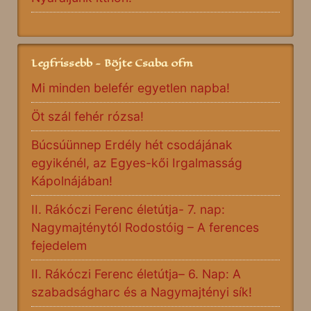
Legfrissebb - Böjte Csaba ofm
Mi minden belefér egyetlen napba!
Öt szál fehér rózsa!
Búcsúünnep Erdély hét csodájának
egyikénél, az Egyes-kői Irgalmasság
Kápolnájában!
II. Rákóczi Ferenc életútja- 7. nap:
Nagymajténytól Rodostóig – A ferences
fejedelem
II. Rákóczi Ferenc életútja– 6. Nap: A
szabadságharc és a Nagymajtényi sík!