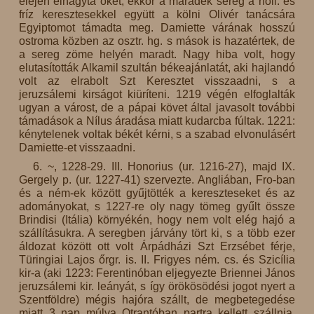
elején elhagyta őket; ekkor a maradék sereg a holl. és
fríz keresztesekkel együtt a kölni Olivér tanácsára
Egyiptomot támadta meg. Damiette várának hosszú
ostroma közben az osztr. hg. s mások is hazatértek, de
a sereg zöme helyén maradt. Nagy hiba volt, hogy
elutasították Alkamil szultán békeajánlatát, aki hajlandó
volt az elrabolt Szt Keresztet visszaadni, s a
jeruzsálemi kirságot kiüríteni. 1219 végén elfoglalták
ugyan a várost, de a pápai követ által javasolt további
támadások a Nílus áradása miatt kudarcba fúltak. 1221:
kénytelenek voltak békét kérni, s a szabad elvonulásért
Damiette-et visszaadni.
6. ~, 1228-29. III. Honorius (ur. 1216-27), majd IX.
Gergely p. (ur. 1227-41) szervezte. Angliában, Fro-ban
és a ném-ek között gyűjtötték a kereszteseket és az
adományokat, s 1227-re oly nagy tömeg gyűlt össze
Brindisi (Itália) környékén, hogy nem volt elég hajó a
szállításukra. A seregben járvány tört ki, s a több ezer
áldozat között ott volt Árpádházi Szt Erzsébet férje,
Türingiai Lajos őrgr. is. II. Frigyes ném. cs. és Szicília
kir-a (aki 1223: Ferentinóban eljegyezte Briennei János
jeruzsálemi kir. leányát, s így örökösödési jogot nyert a
Szentföldre) mégis hajóra szállt, de megbetegedése
miatt 3 nap múlva Otrantóban partra kellett szállnia.