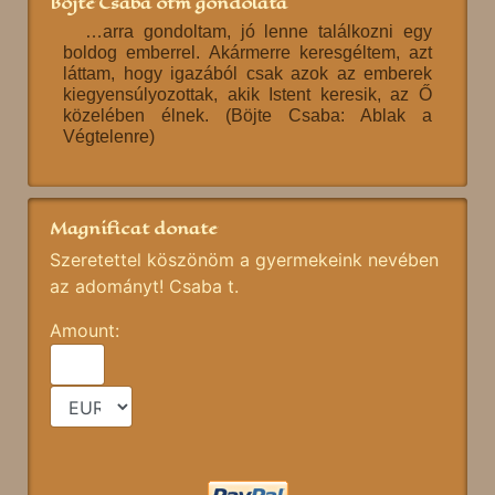
Böjte Csaba ofm gondolata
…arra gondoltam, jó lenne találkozni egy
boldog emberrel. Akármerre keresgéltem, azt
láttam, hogy igazából csak azok az emberek
kiegyensúlyozottak, akik Istent keresik, az Ő
közelében élnek. (Böjte Csaba: Ablak a
Végtelenre)
Magnificat donate
Szeretettel köszönöm a gyermekeink nevében
az adományt! Csaba t.
Amount: