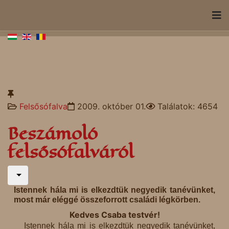
Felsősófalva
2009. október 01.
Találatok: 4654
Beszámoló
felsősófalváról
Istennek hála mi is elkezdtük negyedik tanévünket,
most már eléggé összeforrott családi légkörben.
Kedves Csaba testvér!
Istennek hála mi is elkezdtük negyedik tanévünket,