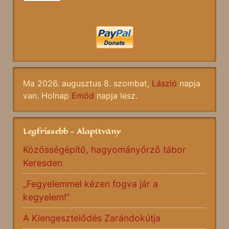
Ma 2026. augusztus 8. szombat,
László
napja
van. Holnap
Emőd
napja lesz.
Legfrissebb - Alapítvány
Közösségépítő, hagyományőrző tábor
Keresden
„Fegyelemmel kézen fogva jár a
kegyelem!”
A Kiengesztelődés Zarándokútja