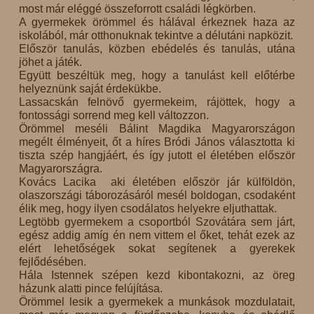
most már eléggé összeforrott családi légkörben.
A gyermekek örömmel és hálával érkeznek haza az
iskolából, már otthonuknak tekintve a délutáni napközit.
Először tanulás, közben ebédelés és tanulás, utána
jöhet a játék.
Együtt beszéltük meg, hogy a tanulást kell előtérbe
helyeznünk saját érdekükbe.
Lassacskán felnövő gyermekeim, rájöttek, hogy a
fontossági sorrend meg kell változzon.
Örömmel meséli Bálint Magdika Magyarországon
megélt élményeit, őt a híres Bródi János választotta ki
tiszta szép hangjáért, és így jutott el életében először
Magyarországra.
Kovács Lacika aki életében először jár külföldön,
olaszországi táborozásáról mesél boldogan, csodaként
élik meg, hogy ilyen csodálatos helyekre eljuthattak.
Legtöbb gyermekem a csoportból Szovátára sem járt,
egész addig amíg én nem vittem el őket, tehát ezek az
elért lehetőségek sokat segítenek a gyerekek
fejlődésében.
Hála Istennek szépen kezd kibontakozni, az öreg
házunk alatti pince felújítása.
Örömmel lesik a gyermekek a munkások mozdulatait,