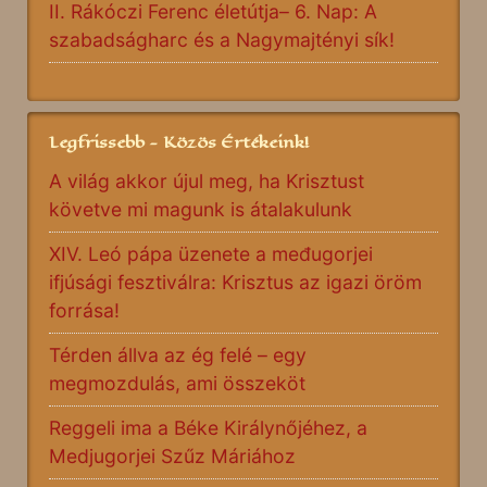
II. Rákóczi Ferenc életútja– 6. Nap: A
szabadságharc és a Nagymajtényi sík!
Legfrissebb - Közös Értékeink!
A világ akkor újul meg, ha Krisztust
követve mi magunk is átalakulunk
XIV. Leó pápa üzenete a međugorjei
ifjúsági fesztiválra: Krisztus az igazi öröm
forrása!
Térden állva az ég felé – egy
megmozdulás, ami összeköt
Reggeli ima a Béke Királynőjéhez, a
Medjugorjei Szűz Máriához