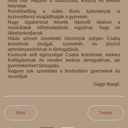
most már megvan a fürdőszoba, konyha és ebédlő
helysége.
Remélhetőleg a sütés főzés tudományát is
észrevétlenül elsajátíthatják a gyerekek.
Nagy izgalommal követik lépésről lépésre a
munkálatok előrehaladását, vigyázva, hogy ne
lábatlankodjanak.
Hálás szívvel szeretettel köszönjük szépen Csaba
testvérnek jóságát, szeretetét, és jószívű
adományozóinknak is támogatását.
Kívánunk erőt egészséget Csaba testvérnek, kedves
Kollégáimnak és minden kedves támogatónak, aki
gyermekeinket támogatja.
Nagyon sok szeretettel a felsősófalvi gyermekek és
nevelőjük
Gagyi Margit.
Előző
Tovább