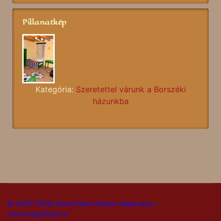
Pillanatkép
Kategória:
Szeretettel várunk a Borszéki
házunkba
© 2007-2026 Dévai Szent Ferenc Alapítvány -
www.magnificat.ro