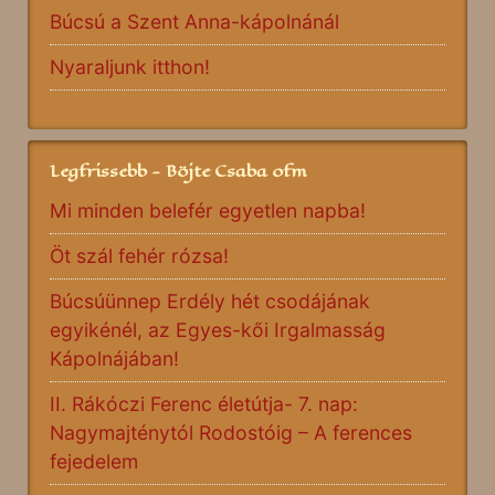
Búcsú a Szent Anna-kápolnánál
Nyaraljunk itthon!
Legfrissebb - Böjte Csaba ofm
Mi minden belefér egyetlen napba!
Öt szál fehér rózsa!
Búcsúünnep Erdély hét csodájának
egyikénél, az Egyes-kői Irgalmasság
Kápolnájában!
II. Rákóczi Ferenc életútja- 7. nap:
Nagymajténytól Rodostóig – A ferences
fejedelem