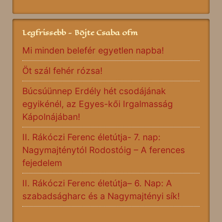
Legfrissebb - Böjte Csaba ofm
Mi minden belefér egyetlen napba!
Öt szál fehér rózsa!
Búcsúünnep Erdély hét csodájának
egyikénél, az Egyes-kői Irgalmasság
Kápolnájában!
II. Rákóczi Ferenc életútja- 7. nap:
Nagymajténytól Rodostóig – A ferences
fejedelem
II. Rákóczi Ferenc életútja– 6. Nap: A
szabadságharc és a Nagymajtényi sík!