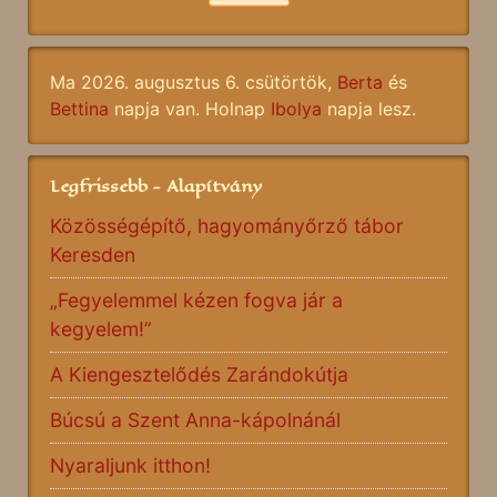
Ma 2026. augusztus 6. csütörtök,
Berta
és
Bettina
napja van. Holnap
Ibolya
napja lesz.
Legfrissebb - Alapítvány
Közösségépítő, hagyományőrző tábor
Keresden
„Fegyelemmel kézen fogva jár a
kegyelem!”
A Kiengesztelődés Zarándokútja
Búcsú a Szent Anna-kápolnánál
Nyaraljunk itthon!