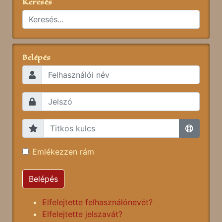
Keresés
Belépés
Emlékezzen rám
Belépés
Elfelejtette felhasználónevét?
Elfelejtette jelszavát?