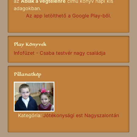
az
Ablak a végtelenre
című könyv napi kis
adagokban.
Az app letölthető a Google Play-ből.
Play Könyvek
Infofüzet - Csaba testvér nagy családja
Pillanatkép
Kategória:
Jótékonysági est Nagyszalontán