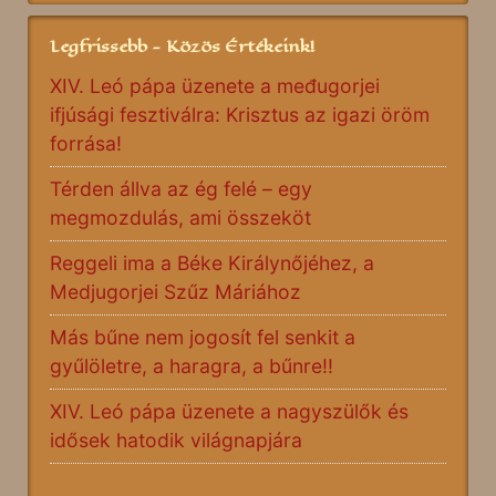
Legfrissebb - Közös Értékeink!
XIV. Leó pápa üzenete a međugorjei
ifjúsági fesztiválra: Krisztus az igazi öröm
forrása!
Térden állva az ég felé – egy
megmozdulás, ami összeköt
Reggeli ima a Béke Királynőjéhez, a
Medjugorjei Szűz Máriához
Más bűne nem jogosít fel senkit a
gyűlöletre, a haragra, a bűnre!!
XIV. Leó pápa üzenete a nagyszülők és
idősek hatodik világnapjára