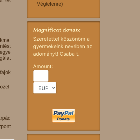
ot és
Végtelenre)
Magnificat donate
Szeretettel köszönöm a
akmai
gyermekeink nevében az
ntést
egye
adományt! Csaba t.
gálat
Amount:
fajok
özeli
Árpád
zpont