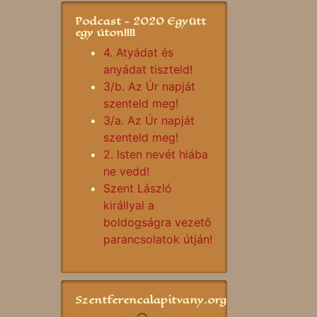
Podcast - 2020 Együtt
egy úton!!!!
4. Atyádat és
anyádat tiszteld!
3/b. Az Úr napját
szenteld meg!
3/a. Az Úr napját
szenteld meg!
2. Isten nevét hiába
ne vedd!
Szent László
királlyal a
boldogságra vezető
parancsolatok útján!
Szentferencalapitvany.org