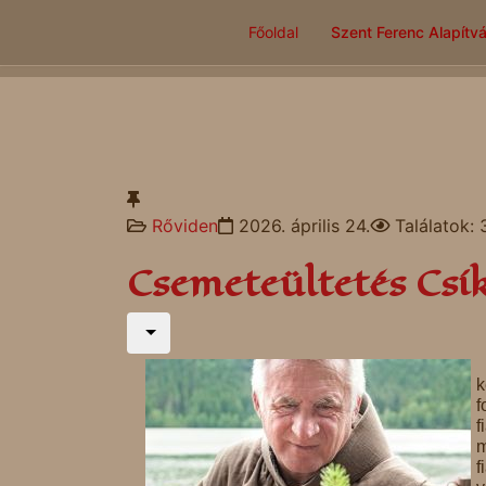
Főoldal
Szent Ferenc Alapítv
Rőviden
2026. április 24.
Találatok:
Csemeteültetés Csí
k
f
f
m
f