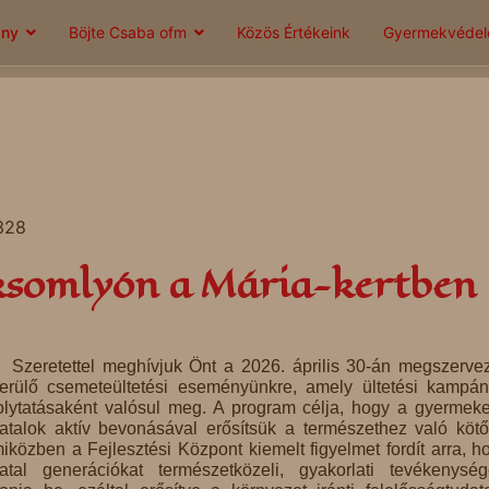
ány
Böjte Csaba ofm
Közös Értékeink
Gyermekvéde
 328
ksomlyón a Mária-kertben
Szeretettel meghívjuk Önt a 2026. április 30-án megszerve
erülő csemeteültetési eseményünkre, amely ültetési kampá
olytatásaként valósul meg. A program célja, hogy a gyermek
iatalok aktív bevonásával erősítsük a természethez való kötő
iközben a Fejlesztési Központ kiemelt figyelmet fordít arra, h
iatal generációkat természetközeli, gyakorlati tevékenysé