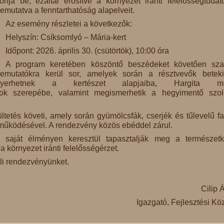
onja be, ezáltal erősítve a környezet iránti felelősségtudat
emutatva a fenntarthatóság alapelveit.
Az esemény részletei a következők:
Helyszín: Csíksomlyó – Mária-kert
Időpont: 2026. április 30. (csütörtök), 10:00 óra
A program keretében köszöntő beszédeket követően sz
emutatókra kerül sor, amelyek során a résztvevők beteki
nyerhetnek a kertészet alapjaiba, Hargita m
ok szerepébe, valamint megismerhetik a hegyimentő szol
tetés követi, amely során gyümölcsfák, cserjék és tűlevelű fa
eműködésével. A rendezvény közös ebéddel zárul.
saját élményen keresztül tapasztalják meg a természetk
 környezet iránti felelősségérzet.
li rendezvényünket.
Cilip 
Igazgató, Fejlesztési Kö