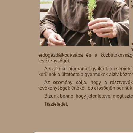
v
b
b
erdőgazdálkodásába és a közbirtokosság
tevékenységét.
A szakmai programot gyakorlati csemeteül
kerülnek elültetésre a gyermekek aktív közr
Az esemény célja, hogy a résztvevők 
tevékenységek értékét, és erősödjön bennük a
Bízunk benne, hogy jelenlétével megtiszte
Tisztelettel,