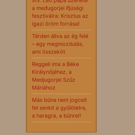
XIV. Leó pápa üzenete
a međugorjei ifjúsági
fesztiválra: Krisztus az
igazi öröm forrása!
Térden állva az ég felé
– egy megmozdulás,
ami összeköt
Reggeli ima a Béke
Királynőjéhez, a
Medjugorjei Szűz
Máriához
Más bűne nem jogosít
fel senkit a gyűlöletre,
a haragra, a bűnre!!