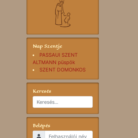
Nap Szentje
PASSAUI SZENT
ALTMANN püspök
SZENT DOMONKOS
Keresés
Belépés