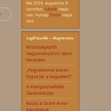
Ma 2026. augusztus 8.
szombat,
László
napja
b
van. Holnap
Emőd
napja
lesz.
Legfrissebb - Alapítvány
Közösségépítő,
hagyományőrző tábor
Keresden
„Fegyelemmel kézen
fogva jár a kegyelem!”
A Kiengesztelődés
Zarándokútja
Búcsú a Szent Anna-
kápolnánál