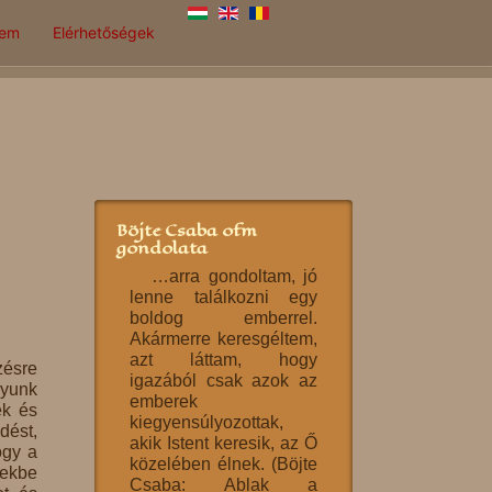
lem
Elérhetőségek
Böjte Csaba ofm
gondolata
…arra gondoltam, jó
lenne találkozni egy
boldog emberrel.
Akármerre keresgéltem,
azt láttam, hogy
zésre
igazából csak azok az
nyunk
emberek
ek és
kiegyensúlyozottak,
dést,
akik Istent keresik, az Ő
ogy a
közelében élnek. (Böjte
gekbe
Csaba: Ablak a