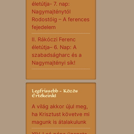
életútja- 7. nap:
Nagymajténytól
Rodostóig – A ferences
fejedelem
II. Rákóczi Ferenc
életútja– 6. Nap: A
szabadságharc és a
Nagymajtényi sík!
Legfrissebb - Közös
Értékeink!
A világ akkor újul meg,
ha Krisztust követve mi
magunk is átalakulunk