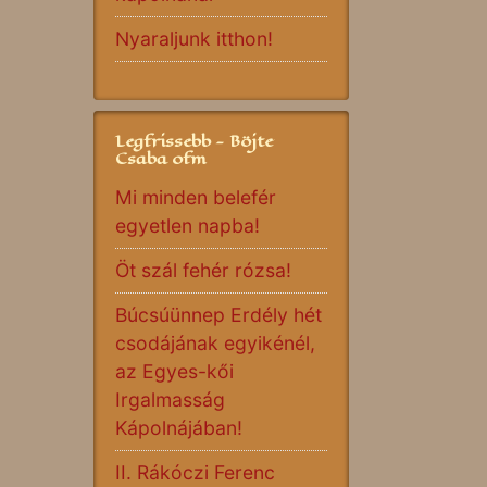
Nyaraljunk itthon!
Legfrissebb - Böjte
Csaba ofm
Mi minden belefér
egyetlen napba!
Öt szál fehér rózsa!
Búcsúünnep Erdély hét
csodájának egyikénél,
az Egyes-kői
Irgalmasság
Kápolnájában!
II. Rákóczi Ferenc