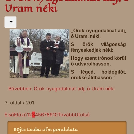
Uram néki
„Örök nyugodalmat adj,
ó Uram, néki,
S örök világosság
fényeskedjék néki:
Hogy szent trónod körül
ő udvarolhasson,
S téged, boldogítót,
örökké áldhasson.”
Bővebben: Örök nyugodalmat adj, ó Uram néki
3. oldal / 201
Első
Előző
1
2
3
4
5
6
7
8
9
10
Tovább
Utolsó
Böjte Csaba ofm gondolata