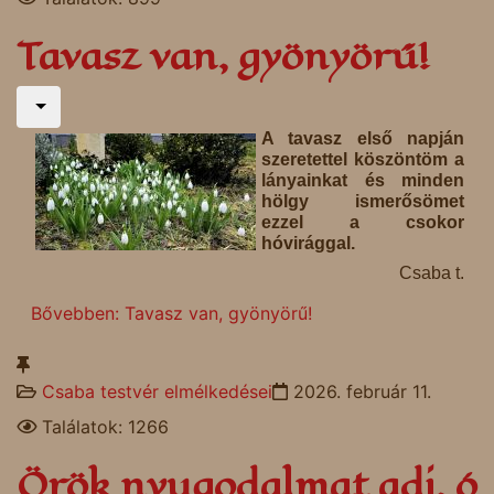
Tavasz van, gyönyörű!
A tavasz első napján
szeretettel köszöntöm a
lányainkat és minden
hölgy ismerősömet
ezzel a csokor
hóvirággal.
Csaba t.
Bővebben: Tavasz van, gyönyörű!
Csaba testvér elmélkedései
2026. február 11.
Találatok: 1266
Örök nyugodalmat adj, ó