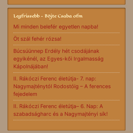
Legfrissebb - Böjte Csaba ofm
Mi minden belefér egyetlen napba!
Öt szál fehér rózsa!
Búcsúünnep Erdély hét csodájának
egyikénél, az Egyes-kői Irgalmasság
Kápolnájában!
II. Rákóczi Ferenc életútja- 7. nap:
Nagymajténytól Rodostóig – A ferences
fejedelem
II. Rákóczi Ferenc életútja– 6. Nap: A
szabadságharc és a Nagymajtényi sík!