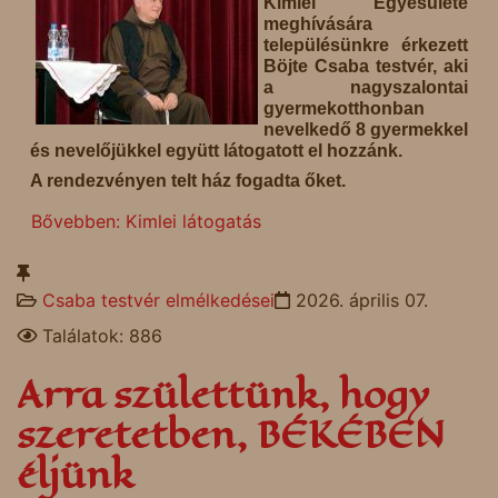
Kimlei Egyesülete
meghívására
településünkre érkezett
Böjte Csaba testvér, aki
a nagyszalontai
gyermekotthonban
nevelkedő 8 gyermekkel
és nevelőjükkel együtt látogatott el hozzánk.
A rendezvényen telt ház fogadta őket.
Bővebben: Kimlei látogatás
Csaba testvér elmélkedései
2026. április 07.
Találatok: 886
Arra születtünk, hogy
szeretetben, BÉKÉBEN
éljünk