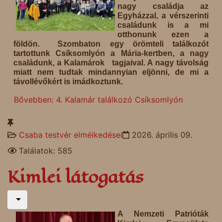
nagy családja az
Egyházzal, a vérszerinti
családunk is a mi
otthonunk ezen a
földön. Szombaton egy örömteli találkozót
tartottunk Csíksomlyón a Mária-kertben, a nagy
családunk, a Kalamárok tagjaival. A nagy távolság
miatt nem tudtak mindannyian eljönni, de mi a
távollévőkért is imádkoztunk.
Bővebben: 4. Kalamár találkozó Csíksomlyón
Csaba testvér elmélkedései
2026. április 09.
Találatok: 585
Kimlei látogatás
A Nemzeti Patrióták