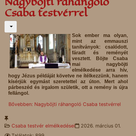
Nagyböjti ráhangoló
Csaba testvérrel
Sok ember ma olyan,
mint az emmauszi
tanítványok: csalódott,
fáradt és reményét
vesztett. Böjte Csaba
mai nagyböjti
elmélkedése arra hív,
hogy Jézus példáját követve ne ítélkezzünk, hanem
kísérjük egymást szeretettel az úton. Mert ahol
párbeszéd és irgalom születik, ott a remény is újra
fellángol.
Bővebben: Nagyböjti ráhangoló Csaba testvérrel
Csaba testvér elmélkedései
2026. március 01.
Találatok: 899