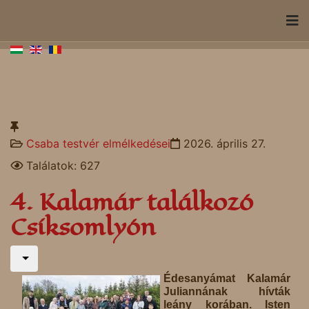
Csaba testvér elmélkedései
2026. április 27.
Találatok: 627
4. Kalamár találkozó
Csíksomlyón
Édesanyámat Kalamár
Juliannának hívták
leány korában. Isten