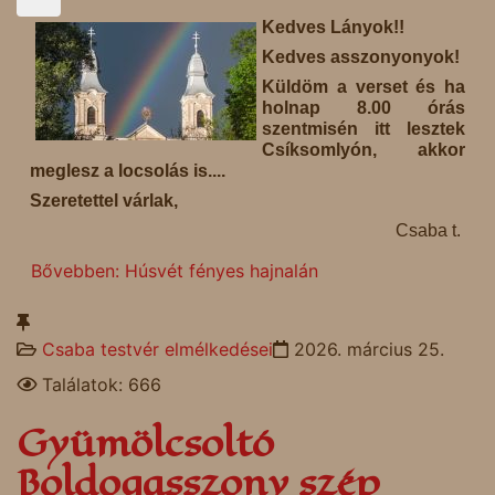
Kedves Lányok!!
Kedves asszonyonyok!
Küldöm a verset és ha
holnap 8.00 órás
szentmisén itt lesztek
Csíksomlyón, akkor
meglesz a locsolás is....
Szeretettel várlak,
Csaba t.
Bővebben: Húsvét fényes hajnalán
Csaba testvér elmélkedései
2026. március 25.
Találatok: 666
Gyümölcsoltó
Boldogasszony szép