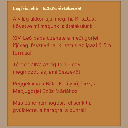
Legfrissebb - Közös Értékeink!
A világ akkor újul meg, ha Krisztust
követve mi magunk is átalakulunk
XIV. Leó pápa üzenete a međugorjei
ifjúsági fesztiválra: Krisztus az igazi öröm
forrása!
Térden állva az ég felé – egy
megmozdulás, ami összeköt
Reggeli ima a Béke Királynőjéhez, a
Medjugorjei Szűz Máriához
Más bűne nem jogosít fel senkit a
gyűlöletre, a haragra, a bűnre!!