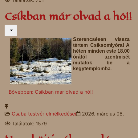
Találatok: 701
Csíkban már olvad a hó!!
Szerencsésen vissza
tértem Csíksomlyóra! A
héten minden este 18.00
órától szentmisét
mutatok be a
kegytemplomba.
Bővebben: Csíkban már olvad a hó!!
Csaba testvér elmélkedései
2026. március 08.
Találatok: 1579