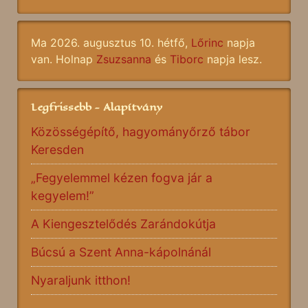
Ma 2026. augusztus 10. hétfő,
Lőrinc
napja
van. Holnap
Zsuzsanna
és
Tiborc
napja lesz.
Legfrissebb - Alapítvány
Közösségépítő, hagyományőrző tábor
Keresden
„Fegyelemmel kézen fogva jár a
kegyelem!”
A Kiengesztelődés Zarándokútja
Búcsú a Szent Anna-kápolnánál
Nyaraljunk itthon!