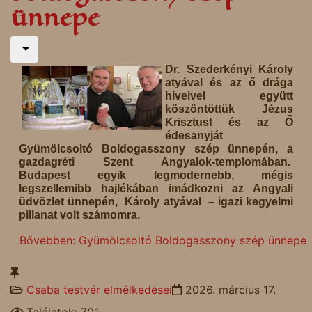
ünnepe
Dr. Szederkényi Károly
atyával és az ő drága
híveivel együtt
köszöntöttük Jézus
Krisztust és az Ő
édesanyját
Gyümölcsoltó Boldogasszony szép ünnepén, a
gazdagréti Szent Angyalok-templomában.
Budapest egyik legmodernebb, mégis
legszellemibb hajlékában imádkozni az Angyali
üdvözlet ünnepén, Károly atyával – igazi kegyelmi
pillanat volt számomra.
Bővebben: Gyümölcsoltó Boldogasszony szép ünnepe
Csaba testvér elmélkedései
2026. március 17.