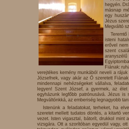
hegyén. Drá
másnap mégi
egy huszár
Jézus szeret
Megváltó sz
Teremtő 
isteni hat
erővel nem 
szent csal
aranyszélű
Egyiptomba
Fiának: ruh
verejtékes kemény munkából neveli a rájuk 
Józsefnek, vagy akár az Ő szeretett Fiának
mindennapi nehézségeket vállalva, felada
legyen! Szent József, a gyermek, az élet 
egyházunk legfőbb patrónusává. Jézus is sír
Megváltónkká, az emberiség legnagyobb tan
Istenünk a feladatokat, terheket, ha el
szeretet mellett tudatos döntés, a kitartó ve
vezet. Isten vigasztal, bátorít, drukkol mi
vizsgára. Ott a szorítóban egyedül vagy, ott 