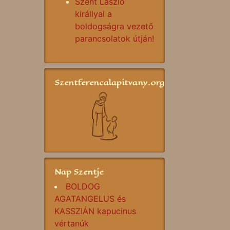
Szent László
királlyal a
boldogságra vezető
parancsolatok útján!
Szentferencalapitvany.org
Nap Szentje
BOLDOG
AGATANGELUS és
KASSZIÁN kapucinus
vértanúk