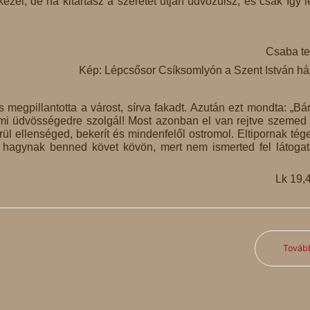
ezel, de ha kitartasz a szeretet útján üdvözülsz, és csak így l
Csaba te
Kép: Lépcsősor Csíksomlyón a Szent István h
 megpillantotta a várost, sírva fakadt. Azután ezt mondta: „Bá
mi üdvösségedre szolgál! Most azonban el van rejtve szemed e
l ellenséged, bekerít és mindenfelől ostromol. Eltipornak tég
m hagynak benned követ kövön, mert nem ismerted fel látoga
Lk 19,
Továb