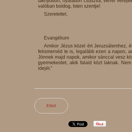
taknyodon, nyáladon csúszva, vérrel verejték
valóban boldog, Isten szentje!
Szeretettel,
Evangélium
Amikor Jézus közel ért Jeruzsálemhez, és
felismernéd te is, legalább ezen a napon, a
Jönnek majd napok, amikor sánccal vesz körü
gyermekeidet, akik falaid közt laknak. Ne
idejét.”
Előző