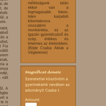
méltóságunk talán
l, de
ekkor van a
t, de
legmagasabb fokon.
ését.
Isten karjaiból
ál, a
kibontakozva
ele.
visszatérni a
atot,
munkánkba, ez az
atévő
igazán gyümölcsöző és
lás a
szép, értékes és
ubot,
értelmes az életünkben.
t Fia
(Böjte Csaba: Ablak a
váltó
Végtelenre)
hanem
ának,
ria a
zonya
Magnificat donate
ntté,
 vált
Szeretettel köszönöm a
gyermekeink nevében az
ől. A
adományt! Csaba t.
 égbe
vel a
Amount:
te is