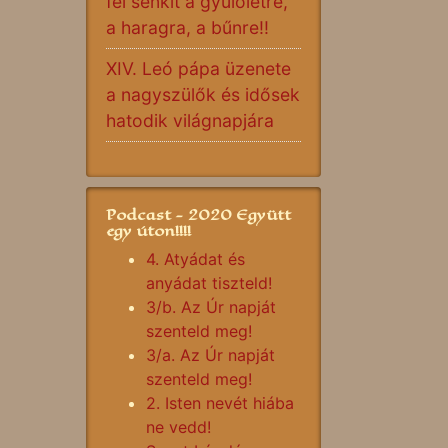
fel senkit a gyűlöletre,
a haragra, a bűnre!!
XIV. Leó pápa üzenete
a nagyszülők és idősek
hatodik világnapjára
Podcast - 2020 Együtt
egy úton!!!!
4. Atyádat és
anyádat tiszteld!
3/b. Az Úr napját
szenteld meg!
3/a. Az Úr napját
szenteld meg!
2. Isten nevét hiába
ne vedd!