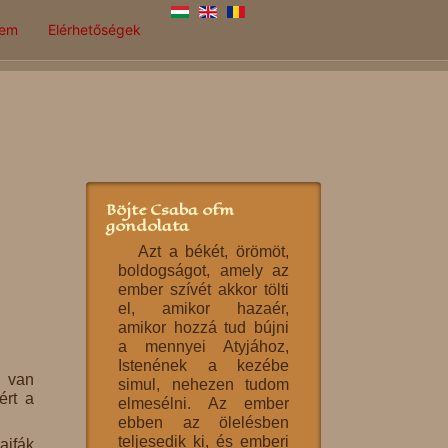
lem
Elérhetőségek
Böjte Csaba ofm
gondolata
Azt a békét, örömöt,
boldogságot, amely az
ember szívét akkor tölti
el, amikor hazaér,
amikor hozzá tud bújni
a mennyei Atyjához,
Istenének a kezébe
e van
simul, nehezen tudom
ért a
elmesélni. Az ember
ebben az ölelésben
teljesedik ki, és emberi
ajfák