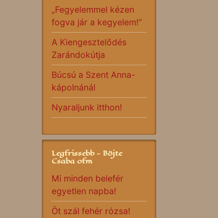
„Fegyelemmel kézen
fogva jár a kegyelem!”
A Kiengesztelődés
Zarándokútja
Búcsú a Szent Anna-
kápolnánál
Nyaraljunk itthon!
Legfrissebb - Böjte
Csaba ofm
Mi minden belefér
egyetlen napba!
Öt szál fehér rózsa!