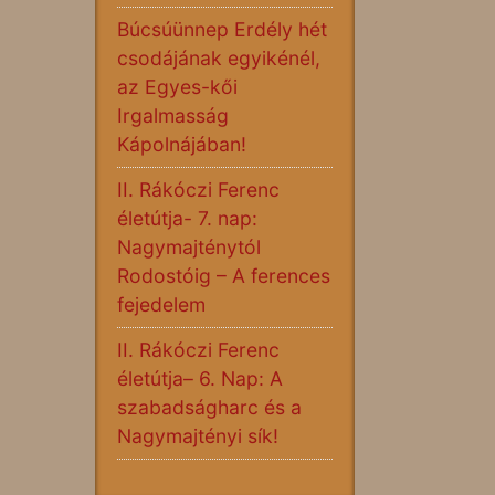
Búcsúünnep Erdély hét
csodájának egyikénél,
az Egyes-kői
Irgalmasság
Kápolnájában!
II. Rákóczi Ferenc
életútja- 7. nap:
Nagymajténytól
Rodostóig – A ferences
fejedelem
II. Rákóczi Ferenc
életútja– 6. Nap: A
szabadságharc és a
Nagymajtényi sík!