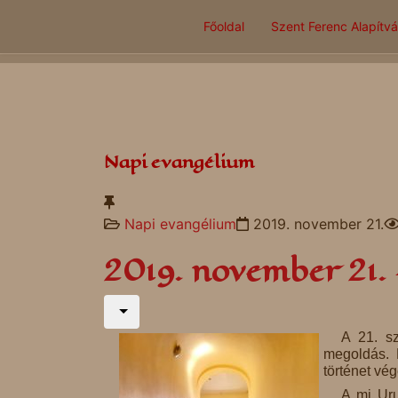
Főoldal
Szent Ferenc Alapítv
Napi evangélium
Napi evangélium
2019. november 21.
2019. november 21.
A 21. s
megoldás. B
történet vé
A mi Uru