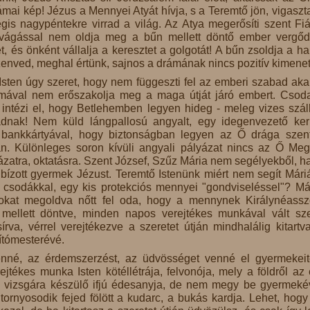
mai kép! Jézus a Mennyei Atyát hívja, s a Teremtő jön, vigaszta
s nagypéntekre virrad a világ. Az Atya megerősíti szent Fiá
vágással nem oldja meg a bűn mellett döntő ember vergőd
, és önként vállalja a keresztet a golgotát! A bűn zsoldja a hal
enved, meghal értünk, sajnos a drámának nincs pozitív kimenet
Isten úgy szeret, hogy nem függeszti fel az emberi szabad akar
almával nem erőszakolja meg a maga útját járó embert. Csod
intézi el, hogy Betlehemben legyen hideg - meleg vizes szál
ádnak! Nem küld lángpallosú angyalt, egy idegenvezető ker
 bankkártyával, hogy biztonságban legyen az Ő drága szen
n. Különleges soron kívüli angyali pályázat nincs az Ő Meg
ázatra, oktatásra. Szent József, Szűz Mária nem segélyekből, 
bízott gyermek Jézust. Teremtő Istenünk miért nem segít Mári
 csodákkal, egy kis protekciós mennyei "gondviseléssel"? Má
tokat megoldva nőtt fel oda, hogy a mennynek Királynéass
mellett döntve, minden napos verejtékes munkával vált sze
va, vérrel verejtékezve a szeretet útján mindhalálig kitartva
ítómesterévé.
venné, az érdemszerzést, az üdvösséget venné el gyermekeit
rejtékes munka Isten kötéllétrája, felvonója, mely a földről az
nt a vizsgára készülő ifjú édesanyja, de nem megy be gyermeké
tornyosodik fejed fölött a kudarc, a bukás kardja. Lehet, hogy 