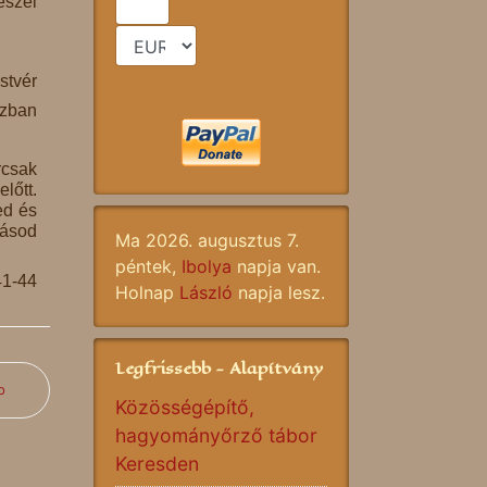
eszel
stvér
ázban
rcsak
lőtt.
ed és
tásod
Ma 2026. augusztus 7.
péntek,
Ibolya
napja van.
41-44
Holnap
László
napja lesz.
Legfrissebb - Alapítvány
b
Közösségépítő,
hagyományőrző tábor
Keresden