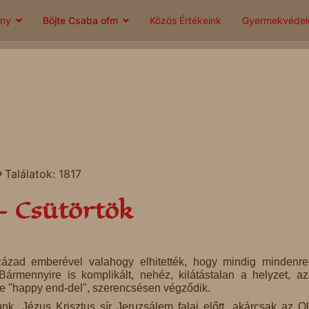
ány
Böjte Csaba ofm
Közös Értékeink
Gyermekvéde
Találatok: 1817
 – Csütörtök
zázad emberével valahogy elhitették, hogy mindig mindenr
ármennyire is komplikált, nehéz, kilátástalan a helyzet, az
ge "happy end-del", szerencsésen végződik.
nk, Jézus Krisztus sír Jeruzsálem falai előtt, akárcsak az Ol