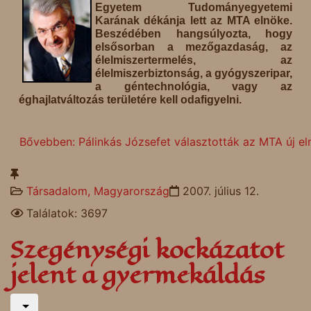
Egyetem Tudományegyetemi
Karának dékánja lett az MTA elnöke.
Beszédében hangsúlyozta, hogy
elsősorban a mezőgazdaság, az
élelmiszertermelés, az
élelmiszerbiztonság, a gyógyszeripar,
a géntechnológia, vagy az
éghajlatváltozás területére kell odafigyelni.
Bővebben: Pálinkás Józsefet választották az MTA új e
Társadalom, Magyarország
2007. július 12.
Találatok: 3697
Szegénységi kockázatot
jelent a gyermekáldás