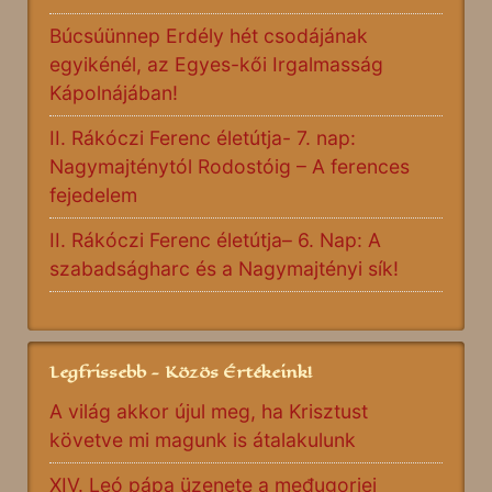
Búcsúünnep Erdély hét csodájának
egyikénél, az Egyes-kői Irgalmasság
Kápolnájában!
II. Rákóczi Ferenc életútja- 7. nap:
Nagymajténytól Rodostóig – A ferences
fejedelem
II. Rákóczi Ferenc életútja– 6. Nap: A
szabadságharc és a Nagymajtényi sík!
Legfrissebb - Közös Értékeink!
A világ akkor újul meg, ha Krisztust
követve mi magunk is átalakulunk
XIV. Leó pápa üzenete a međugorjei