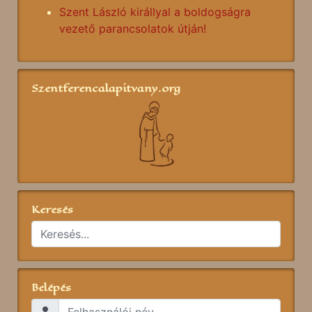
Szent László királlyal a boldogságra
vezető parancsolatok útján!
Szentferencalapitvany.org
Keresés
Belépés