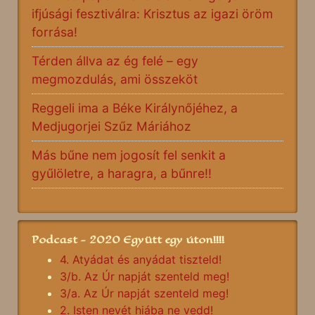
ifjúsági fesztiválra: Krisztus az igazi öröm
forrása!
Térden állva az ég felé – egy
megmozdulás, ami összeköt
Reggeli ima a Béke Királynőjéhez, a
Medjugorjei Szűz Máriához
Más bűne nem jogosít fel senkit a
gyűlöletre, a haragra, a bűnre!!
Podcast - 2020 Együtt egy úton!!!!
4. Atyádat és anyádat tiszteld!
3/b. Az Úr napját szenteld meg!
3/a. Az Úr napját szenteld meg!
2. Isten nevét hiába ne vedd!