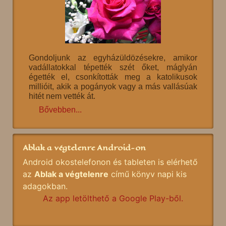
Gondoljunk az egyházüldözésekre, amikor
vadállatokkal tépették szét őket, máglyán
égették el, csonkították meg a katolikusok
millióit, akik a pogányok vagy a más vallásúak
hitét nem vették át.
Bővebben...
Ablak a végtelenre Android-on
Android okostelefonon és tableten is elérhető
az
Ablak a végtelenre
című könyv napi kis
adagokban.
Az app letölthető a Google Play-ből.