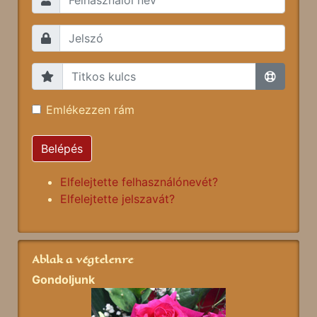
Emlékezzen rám
Belépés
Elfelejtette felhasználónevét?
Elfelejtette jelszavát?
Ablak a végtelenre
Gondoljunk