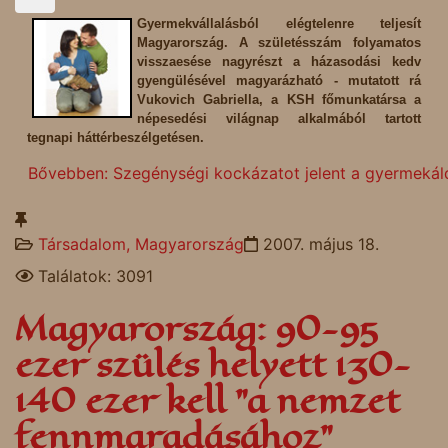
Gyermekvállalásból elégtelenre teljesít
Magyarország. A születésszám folyamatos
visszaesése nagyrészt a házasodási kedv
gyengülésével magyarázható - mutatott rá
Vukovich Gabriella, a KSH főmunkatársa a
népesedési világnap alkalmából tartott
tegnapi háttérbeszélgetésen.
Bővebben: Szegénységi kockázatot jelent a gyermekál
Társadalom, Magyarország
2007. május 18.
Találatok: 3091
Magyarország: 90-95
ezer szülés helyett 130-
140 ezer kell "a nemzet
fennmaradásához"