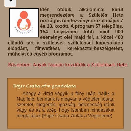
Idén ötödik alkalommal kerül
megrendezésre a Születés Hete
országos rendezvénysorozat május 7
és 13. között. A program 57 település,
154 helyszínén több mint 900
eseményt ölel majd fel, s közel 400
előadó tart a szüléssel, születéssel kapcsolatos
előadást, filmvetítést, kerekasztal-beszélgetést,
műhelyt és egyéb programot.
Bővebben: Anyák Napján kezdődik a Születések Hete
Böjte Csaba ofm gondolata
Ahogy a virág vágyik a fény után, hajlik a
Nap felé, bennünk is megvan a végtelen jóság,
szeretet, megértés, igazság, bölcsesség iránti
vágy, és az a szép, hogy Istenben mindezeket
megtaláljuk.(Böjte Csaba: Ablak a Végtelenre)