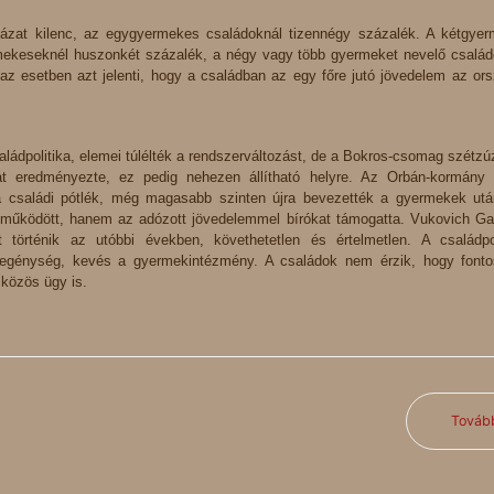
ázat kilenc, az egygyermekes családoknál tizennégy százalék. A kétgye
mekeseknél huszonkét százalék, a négy vagy több gyermeket nevelő csalá
z esetben azt jelenti, hogy a családban az egy főre jutó jövedelem az or
ládpolitika, elemei túlélték a rendszerváltozást, de a Bokros-csomag szétzú
 eredményezte, ez pedig nehezen állítható helyre. Az Orbán-kormány 
t a családi pótlék, még magasabb szinten újra bevezették a gyermekek utá
 működött, hanem az adózott jövedelemmel bírókat támogatta. Vukovich Gab
 történik az utóbbi években, követhetetlen és értelmetlen. A családpol
szegénység, kevés a gyermekintézmény. A családok nem érzik, hogy font
 közös ügy is.
Továb