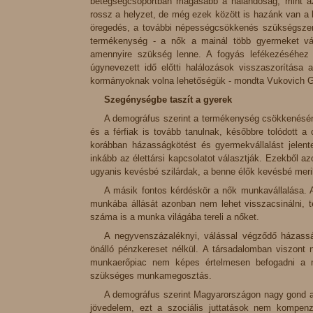
betegségcsoportban magasabb a halandóság, mint az 
rossz a helyzet, de még ezek között is hazánk van a
öregedés, a további népességcsökkenés szükségsze
termékenység - a nők a mainál több gyermeket vál
amennyire szükség lenne. A fogyás lefékezéséhez i
úgynevezett idő előtti halálozások visszaszorítása 
kormányoknak volna lehetőségük - mondta Vukovich Ga
Szegénységbe taszít a gyerek
A demográfus szerint a termékenység csökkenésén
és a férfiak is tovább tanulnak, későbbre tolódott 
korábban házasságkötést és gyermekvállalást jelen
inkább az élettársi kapcsolatot választják. Ezekből 
ugyanis kevésbé szilárdak, a benne élők kevésbé merik
A másik fontos kérdéskör a nők munkavállalása. A
munkába állását azonban nem lehet visszacsinálni, 
száma is a munka világába tereli a nőket.
A negyvenszázaléknyi, válással végződő házasság
önálló pénzkereset nélkül. A társadalomban viszont 
munkaerőpiac nem képes értelmesen befogadni a m
szükséges munkamegosztás.
A demográfus szerint Magyarországon nagy gond az
jövedelem, ezt a szociális juttatások nem kompen