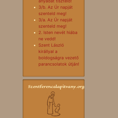
anyádat tiszteld!
3/b. Az Úr napját
szenteld meg!
3/a. Az Úr napját
szenteld meg!
2. Isten nevét hiába
ne vedd!
Szent László
királlyal a
boldogságra vezető
parancsolatok útján!
Szentferencalapitvany.org