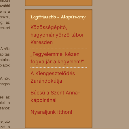
onlóan
ovábbi
e is a
Legfrissebb - Alapítvány
hozni,
ég; az
Közösségépítő,
enkori
hagyományőrző tábor
Keresden
 A nők
„Fegyelemmel kézen
apítás
atalok
fogva jár a kegyelem!”
olatok
A Kiengesztelődés
 A nők
Zarándokútja
 magas
Búcsú a Szent Anna-
 és az
kápolnánál
let: a
ásához
Nyaraljunk itthon!
e jutó
ázat a