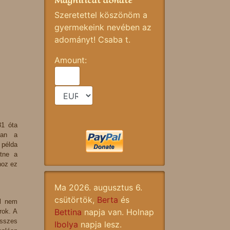
Magnificat donate
Szeretettel köszönöm a
gyermekeink nevében az
adományt! Csaba t.
Amount:
81 óta
ban a
 példa
etne a
hoz ez
Ma 2026. augusztus 6.
csütörtök,
Berta
és
ól nem
Bettina
napja van. Holnap
rok. A
összes
Ibolya
napja lesz.