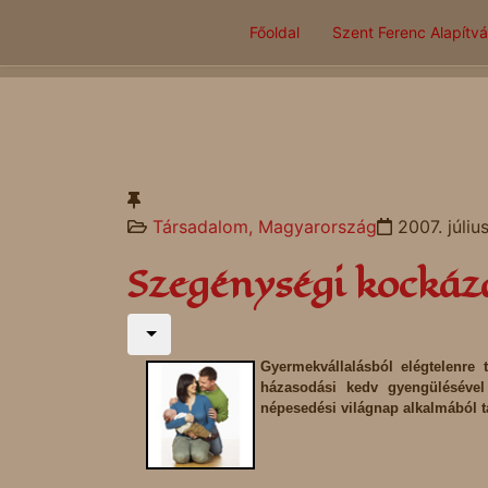
Főoldal
Szent Ferenc Alapítv
Társadalom, Magyarország
2007. július
Szegénységi kockáz
Gyermekvállalásból elégtelenre 
házasodási kedv gyengülésével
népesedési világnap alkalmából ta