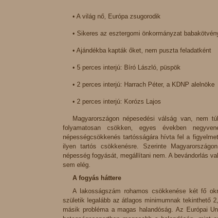
• A világ nő, Európa zsugorodik
• Sikeres az esztergomi önkormányzat babakötvén
• Ajándékba kapták őket, nem puszta feladatként
• 5 perces interjú: Bíró László, püspök
• 2 perces interjú: Harrach Péter, a KDNP alelnöke
• 2 perces interjú: Korózs Lajos
Magyarországon népesedési válság van, nem túl
folyamatosan csökken, egyes években negyvenez
népességcsökkenés tartósságára hívta fel a figyelme
ilyen tartós csökkenésre. Szerinte Magyarországon
népesség fogyását, megállítani nem. A bevándorlás va
sem elég.
A fogyás háttere
A lakosságszám rohamos csökkenése két fő okra
születik legalább az átlagos minimumnak tekinthető 2
másik probléma a magas halandóság. Az Európai Unió