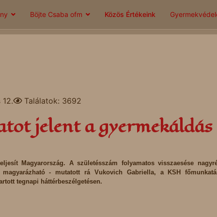
ány
Böjte Csaba ofm
Közös Értékeink
Gyermekvéde
 12.
Találatok: 3692
atot jelent a gyermekáldás
teljesít Magyarország. A születésszám folyamatos visszaesése nagyr
 magyarázható - mutatott rá Vukovich Gabriella, a KSH főmunkatá
rtott tegnapi háttérbeszélgetésen.