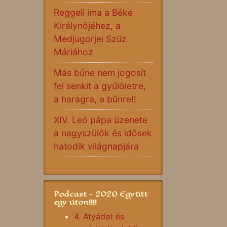
Reggeli ima a Béke
Királynőjéhez, a
Medjugorjei Szűz
Máriához
Más bűne nem jogosít
fel senkit a gyűlöletre,
a haragra, a bűnre!!
XIV. Leó pápa üzenete
a nagyszülők és idősek
hatodik világnapjára
Podcast - 2020 Együtt
egy úton!!!!
4. Atyádat és