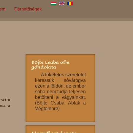
lem
Elérhetőségek
Böjte Csaba ofm
gondolata
A tökéletes szeretetet
keressük sóvárogva
ezen a földön, de ember
soha nem tudja teljesen
betölteni a vágyainkat.
észt a
(Böjte Csaba: Ablak a
rsa a
Végtelenre)