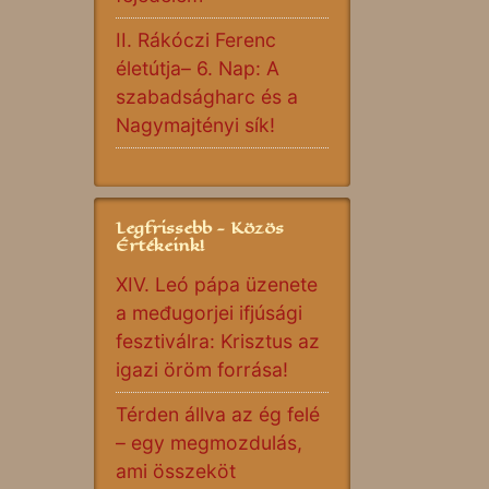
II. Rákóczi Ferenc
életútja– 6. Nap: A
szabadságharc és a
Nagymajtényi sík!
Legfrissebb - Közös
Értékeink!
XIV. Leó pápa üzenete
a međugorjei ifjúsági
fesztiválra: Krisztus az
igazi öröm forrása!
Térden állva az ég felé
– egy megmozdulás,
ami összeköt