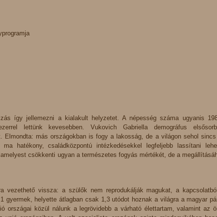
yprogramja
zás így jellemezni a kialakult helyzetet. A népesség száma ugyanis 19
errel lettünk kevesebben. Vukovich Gabriella demográfus elsősor
t. Elmondta: más országokban is fogy a lakosság, de a világon sehol sincs
 ma hatékony, családközpontú intézkedésekkel legfeljebb lassítani leh
lamelyest csökkenti ugyan a természetes fogyás mértékét, de a megállításá
 vezethető vissza: a szülők nem reprodukálják magukat, a kapcsolatb
,1 gyermek, helyette átlagban csak 1,3 utódot hoznak a világra a magyar pá
 országai közül nálunk a legrövidebb a várható élettartam, valamint az 