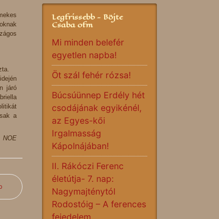
rmekes
Legfrissebb - Böjte
Csaba ofm
doknak
szágos
Mi minden belefér
egyetlen napba!
zta.
Öt szál fehér rózsa!
idején
n járó
Búcsúünnep Erdély hét
riella
itikát
csodájának egyikénél,
osak a
az Egyes-kői
Irgalmasság
NOE
Kápolnájában!
II. Rákóczi Ferenc
életútja- 7. nap:
b
Nagymajténytól
Rodostóig – A ferences
fejedelem