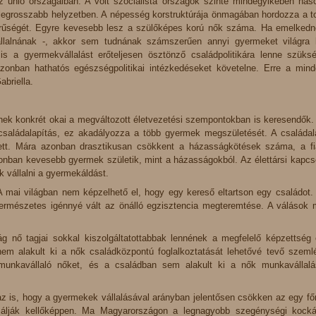
unió országaiban. A volt szocialista országok szinte mindegyikében has
 legrosszabb helyzetben. A népesség korstruktúrája önmagában hordozza a t
rűségét. Egyre kevesebb lesz a szülőképes korú nők száma. Ha emelkedn
lalnának -, akkor sem tudnának számszerűen annyi gyermeket világra 
s a gyermekvállalást erőteljesen ösztönző családpolitikára lenne szüks
azonban hathatós egészségpolitikai intézkedéseket követelne. Erre a mind
briella.
ek konkrét okai a megváltozott életvezetési szempontokban is keresendők.
a családalapítás, ez akadályozza a több gyermek megszületését. A családal
tett. Mára azonban drasztikusan csökkent a házasságkötések száma, a fi
azonban kevesebb gyermek születik, mint a házasságokból. Az élettársi kapcs
 vállalni a gyermekáldást.
 mai világban nem képzelhető el, hogy egy kereső eltartson egy családot.
természetes igénnyé vált az önálló egzisztencia megteremtése. A válások
 nő tagjai sokkal kiszolgáltatottabbak lennének a megfelelő képzettség
nem alakult ki a nők családközpontú foglalkoztatását lehetővé tevő szemlé
unkavállaló nőket, és a családban sem alakult ki a nők munkavállal
 is, hogy a gyermekek vállalásával arányban jelentősen csökken az egy főr
zálják kellőképpen. Ma Magyarországon a legnagyobb szegénységi kock