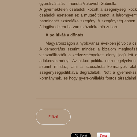
gyerekvállalás - mondta Vukovich Gabriella.
A gyermektelen családok között a szegénységi kock
családok esetében ez a mutató tizenöt, a háromgyer
harminchét százaléka szegény. A szegénység ebben a
átlagjövedelem hatvan százaléka alá zuhan.
A politikáé a döntés
Magyarországon a nyolcvanas években jó volt a csa
A demográfus szerint mindez a bizalom megingását
visszaállították a kedvezményeket: alanyi jogú let
adókedvezményt. Az akkori politika nem segélyelven
szerint mindaz, ami a szocialista kormányok alatt
szegénységpolitikává degradálták. Nőtt a gyermek
kormánynak, és hogy gyerekvállalás fontos társadalmi
Előző