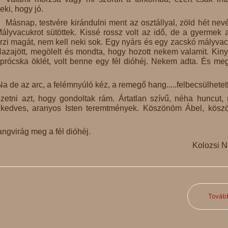
eki, hogy jó.
Másnap, testvére kirándulni ment az osztállyal, zöld hét nev
ályvacukrot sütöttek. Kissé rossz volt az idő, de a gyermek a
rzi magát, nem kell neki sok. Egy nyárs és egy zacskó mályvac
azajött, megölelt és mondta, hogy hozott nekem valamit. Kinyi
prócska öklét, volt benne egy fél dióhéj. Nekem adta. És meg
a de az arc, a felémnyúló kéz, a remegő hang.....felbecsülhetet
zetni azt, hogy gondoltak rám. Ártatlan szívű, néha huncut,
 kedves, aranyos Isten teremtmények. Köszönöm Ábel, kös
angvirág meg a fél dióhéj.
Kolozsi 
Továb