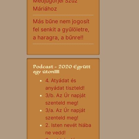
Medjugorjei Szűz
Máriához
Más bűne nem jogosít
fel senkit a gyűlöletre,
a haragra, a bűnre!!
Podcast - 2020 Együtt
egy úton!!!!
4. Atyádat és
anyádat tiszteld!
3/b. Az Úr napját
szenteld meg!
3/a. Az Úr napját
szenteld meg!
2. Isten nevét hiába
ne vedd!