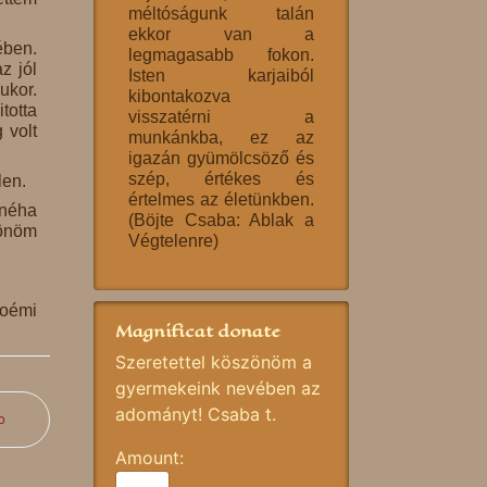
méltóságunk talán
ekkor van a
ében.
legmagasabb fokon.
z jól
Isten karjaiból
ukor.
kibontakozva
totta
visszatérni a
 volt
munkánkba, ez az
igazán gyümölcsöző és
szép, értékes és
len.
értelmes az életünkben.
 néha
(Böjte Csaba: Ablak a
zönöm
Végtelenre)
Noémi
Magnificat donate
Szeretettel köszönöm a
gyermekeink nevében az
adományt! Csaba t.
b
Amount: