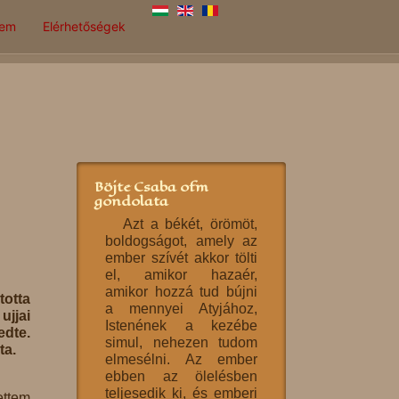
lem
Elérhetőségek
Böjte Csaba ofm
gondolata
Azt a békét, örömöt,
boldogságot, amely az
ember szívét akkor tölti
el, amikor hazaér,
amikor hozzá tud bújni
totta
a mennyei Atyjához,
ujjai
Istenének a kezébe
edte.
simul, nehezen tudom
ta.
elmesélni. Az ember
ebben az ölelésben
teljesedik ki, és emberi
ettem