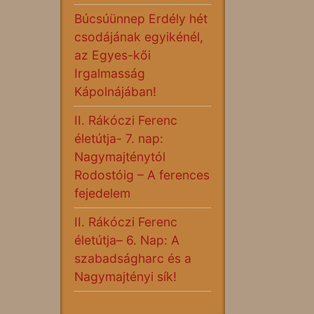
Búcsúünnep Erdély hét
csodájának egyikénél,
az Egyes-kői
Irgalmasság
Kápolnájában!
II. Rákóczi Ferenc
életútja- 7. nap:
Nagymajténytól
Rodostóig – A ferences
fejedelem
II. Rákóczi Ferenc
életútja– 6. Nap: A
szabadságharc és a
Nagymajtényi sík!