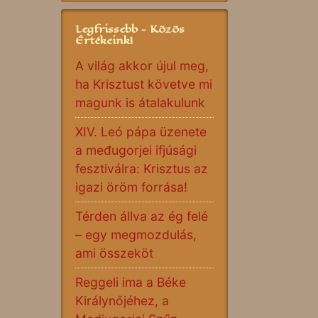
Legfrissebb - Közös
Értékeink!
A világ akkor újul meg,
ha Krisztust követve mi
magunk is átalakulunk
XIV. Leó pápa üzenete
a međugorjei ifjúsági
fesztiválra: Krisztus az
igazi öröm forrása!
Térden állva az ég felé
– egy megmozdulás,
ami összeköt
Reggeli ima a Béke
Királynőjéhez, a