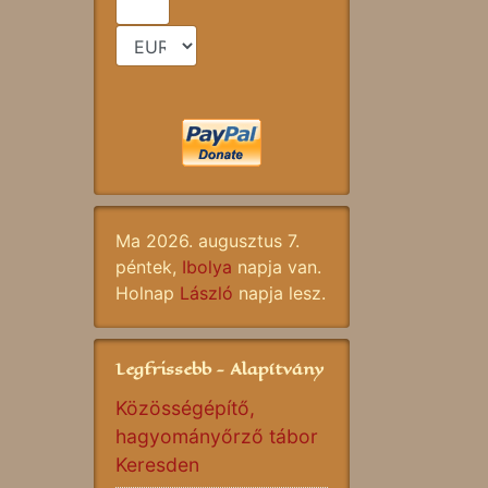
Ma 2026. augusztus 7.
péntek,
Ibolya
napja van.
Holnap
László
napja lesz.
Legfrissebb - Alapítvány
Közösségépítő,
hagyományőrző tábor
Keresden