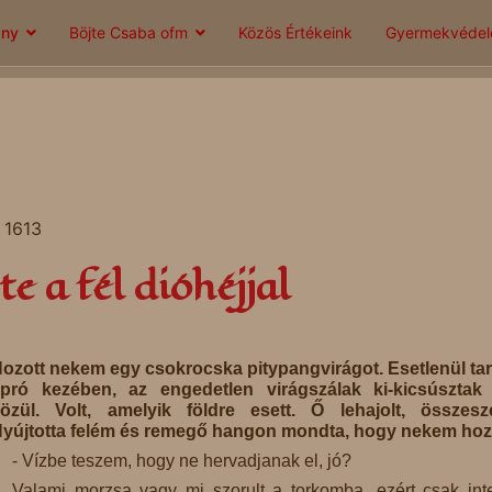
ány
Böjte Csaba ofm
Közös Értékeink
Gyermekvéde
: 1613
e a fél dióhéjjal
ozott nekem egy csokrocska pitypangvirágot. Esetlenül tar
pró kezében, az engedetlen virágszálak ki-kicsúsztak 
özül. Volt, amelyik földre esett. Ő lehajolt, összesz
yújtotta felém és remegő hangon mondta, hogy nekem hoz
- Vízbe teszem, hogy ne hervadjanak el, jó?
Valami morzsa vagy mi szorult a torkomba, ezért csak int