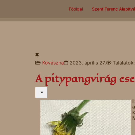
Főoldal
Szent Ferenc Alapítv
Kovászna
2023. április 27.
Találatok
A pitypangvirág eset
H
a
k
N