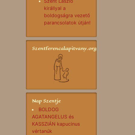
Szent László
királlyal a
boldogságra vezető
parancsolatok útján!
Szentferencalapitvany.org
Nap Szentje
BOLDOG
AGATANGELUS és
KASSZIÁN kapucinus
vértanúk