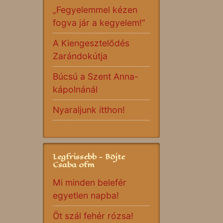
„Fegyelemmel kézen
fogva jár a kegyelem!”
A Kiengesztelődés
Zarándokútja
Búcsú a Szent Anna-
kápolnánál
Nyaraljunk itthon!
Legfrissebb - Böjte
Csaba ofm
Mi minden belefér
egyetlen napba!
Öt szál fehér rózsa!