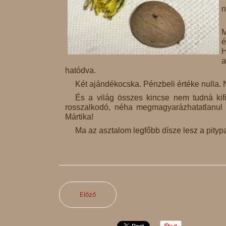
n
M
é
H
a
hatódva.
Két ajándékocska. Pénzbeli értéke nulla. N
És a világ összes kincse nem tudná kifi
rosszalkodó, néha megmagyarázhatatlanul
Mártika!
Ma az asztalom legfőbb dísze lesz a pityp
Előző