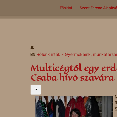
Főoldal
Szent Ferenc Alapítv
Rólunk írták - Gyermekeink, munkatársa
Multicégtől egy erd
Csaba hívó szavára
N
g
S