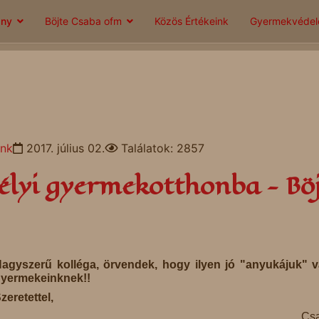
ány
Böjte Csaba ofm
Közös Értékeink
Gyermekvéde
ink
2017. július 02.
Találatok: 2857
élyi gyermekotthonba - Bö
agyszerű kolléga, örvendek, hogy ilyen jó "anyukájuk" 
yermekeinknek!!
zeretettel,
Csa