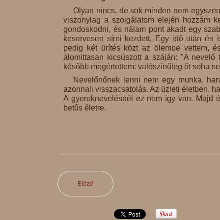
Olyan nincs, de sok minden nem egyszerű
viszonylag a szolgálatom elején hozzám ker
gondoskodni, és nálam pont akadt egy szaba
keservesen sírni kezdett. Egy idő után én 
pedig két ürítés közt az ölembe vettem, é
álomittasan kicsúszott a száján: "A nevelő 
később megértettem: valószínűleg őt soha s
Nevelőnőnek lenni nem egy munka, hane
azonnali visszacsatolás. Az üzleti életben, ha
A gyereknevelésnél ez nem így van. Majd év
betűs életre.
Előző