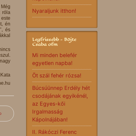
. Még
Nyaraljunk itthon!
 róla
 este
t, én
", és
ákkal
Legfrissebb - Böjte
Csaba ofm
nincs
Mi minden belefér
szul.
 nagy
egyetlen napba!
 Kata
Öt szál fehér rózsa!
e.hu
Búcsúünnep Erdély hét
csodájának egyikénél,
az Egyes-kői
Irgalmasság
b
Kápolnájában!
II. Rákóczi Ferenc