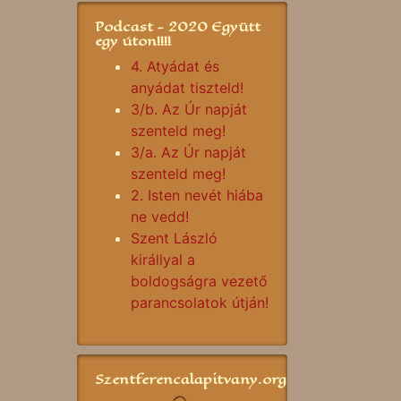
Podcast - 2020 Együtt
egy úton!!!!
4. Atyádat és
anyádat tiszteld!
3/b. Az Úr napját
szenteld meg!
3/a. Az Úr napját
szenteld meg!
2. Isten nevét hiába
ne vedd!
Szent László
királlyal a
boldogságra vezető
parancsolatok útján!
Szentferencalapitvany.org