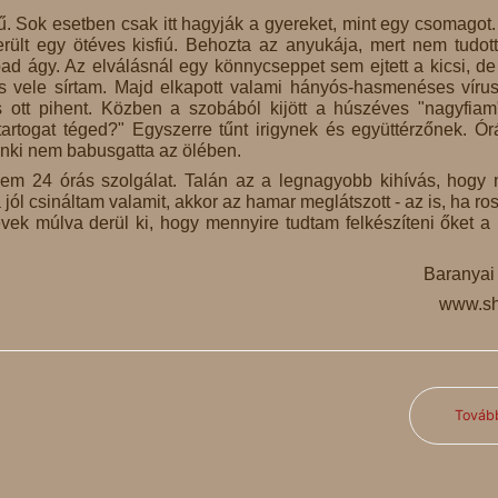
. Sok esetben csak itt hagyják a gyereket, mint egy csomagot
ült egy ötéves kisfiú. Behozta az anyukája, mert nem tudott
d ágy. Az elválásnál egy könnycseppet sem ejtett a kicsi, de
is vele sírtam. Majd elkapott valami hányós-hasmenéses vírus
s ott pihent. Közben a szobából kijött a húszéves "nagyfiam
tartogat téged?" Egyszerre tűnt irigynek és együttérzőnek. Ór
enki nem babusgatta az ölében.
m 24 órás szolgálat. Talán az a legnagyobb kihívás, hogy 
 jól csináltam valamit, akkor az hamar meglátszott - az is, ha ros
ek múlva derül ki, hogy mennyire tudtam felkészíteni őket a
Baranyai
www.sh
Továb