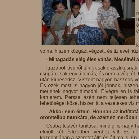
m
n
é
é
k
volna, hiszen közgázt végzett, és tíz évet hú
- Mi tagadás elég éles váltás. Mesélnél 
Igazából kívülről tűnik csak drasztikusnak,
csupán csak egy állomás, és nem a végcél. I
után kiüresedsz. Viszont nagyon hasznos vo
És ezek most is nagyon jól jönnek, hiszen
merjenek nagyot álmodni. Elvégre én is fal
karrierem. Persze azért nem teljesen teh
lehetőségei közé, hiszen itt a vezetékes víz 
- Akkor sem értem. Honnan az indíttat
örömtelibb munkára, de azért ez merőben
Csaba testvér tanításai mindig is nagy 
elmúlt két évtizedben véghez vitt. És
központjában a szeretet állt, és áll ma is. É