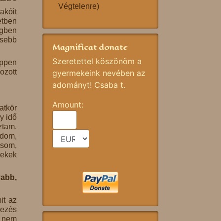
Végtelenre)
akóit
etben
égben
sebb
Magnificat donate
Szeretettel köszönöm a
éppen
ozott
gyermekeink nevében az
adományt! Csaba t.
Amount:
atkör
y idő
ztam.
ndom,
ásom,
rekek
vabb,
it az
yezés
r nem