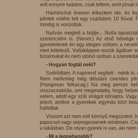
volt ennyire tudatos, csak tettem, amit jónak l
Harminchat évesen érkeztem ide, és fo
péntek estére lett egy családom 10 fiúval. 
mindig is vonzottak.
Nyilván meglett a böjtje... Nulla tapaszta
szerencsém is. (Nevet.) Az első hétvége 
gyerekeknek én egy idegen voltam: a nevelő,
mert kötelező. Voltaképpen eszük ágában sem 
bizalmukat és nem utolsó sorban a szeretetük
- Hogyan fogtál neki?
Sodródtam. A napirend segített - nekik is, 
Nem mellesleg még délutáni csendes pihe
(Hangosan felkacag.) Na meg persze kell 
visszacsatolás, ami megmutatta, hogy helyem
velem, adott egy szál virágot nőnapra. Vagy
jelent, amikor a gyerekek egymás közt bes
hallottak.
Viszont azt nem volt könnyű megszokni, h
papucsot vagy sepregessenek rendesen. Csak
a lakásban. De olyan gyerek is van, aki nem 
- Mi a legnehezebb?