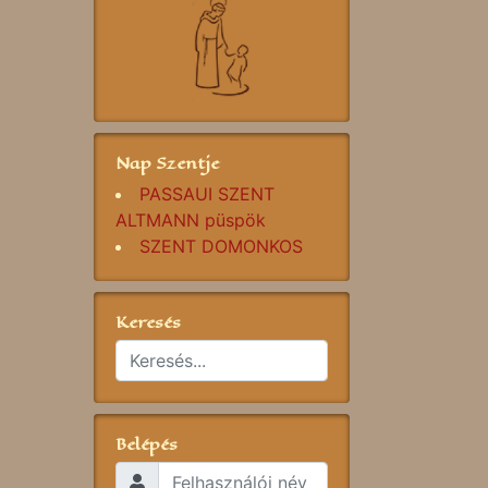
Nap Szentje
PASSAUI SZENT
ALTMANN püspök
SZENT DOMONKOS
Keresés
Belépés