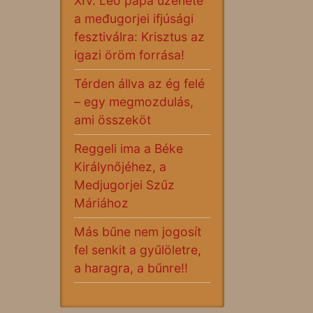
XIV. Leó pápa üzenete
a međugorjei ifjúsági
fesztiválra: Krisztus az
igazi öröm forrása!
Térden állva az ég felé
– egy megmozdulás,
ami összeköt
Reggeli ima a Béke
Királynőjéhez, a
Medjugorjei Szűz
Máriához
Más bűne nem jogosít
fel senkit a gyűlöletre,
a haragra, a bűnre!!