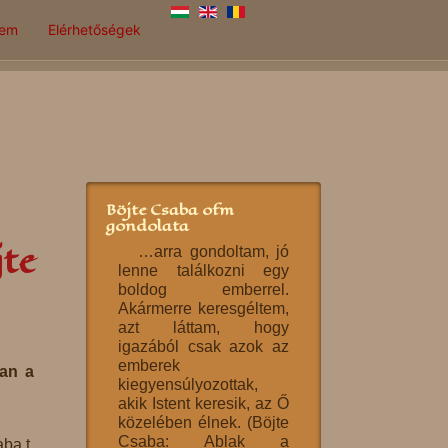
lem
Elérhetőségek
Böjte Csaba ofm
gondolata
jte
…arra gondoltam, jó
lenne találkozni egy
boldog emberrel.
Akármerre keresgéltem,
azt láttam, hogy
igazából csak azok az
emberek
van a
kiegyensúlyozottak,
akik Istent keresik, az Ő
közelében élnek. (Böjte
Csaba: Ablak a
ba t.