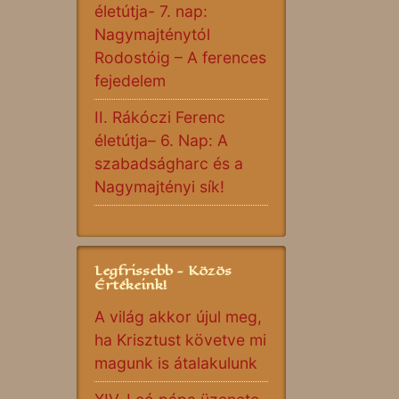
életútja- 7. nap:
Nagymajténytól
Rodostóig – A ferences
fejedelem
II. Rákóczi Ferenc
életútja– 6. Nap: A
szabadságharc és a
Nagymajtényi sík!
Legfrissebb - Közös
Értékeink!
A világ akkor újul meg,
ha Krisztust követve mi
magunk is átalakulunk