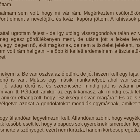
áttam.
galmam sem volt, hogy mi vár rám. Megérkeztem csütörtökö
Pont elment a nevelőjük, és kvázi kapóra jöttem. A kihívások 
lattal ugrottam fejest - de így utólag visszagondolva talán ez v
még egész gördülékenyen ment, de utána jött a fekete lev
 egy idegen nő, akit magáznak, de nem a tisztelet jeleként, 
volt rám hallgatni - előbb ki kellett érdemelnem a tiszteletük
et.
nekem is. Be van osztva az életünk, de jó, hiszen kell egy fajta r
nő is van. Mutass egy másik munkahelyet, ahol van szie
jó adag derű is, és szerencsére mindig jött is valami po
 van itt. Például, amikor az egyik kamasz, aki mindig csak fel
, amikor elhangzott, hogy "Szükségünk van magára." És az is 
zélgetve azokat a gondolatokat mondják egymásnak, amiket 
ogy állandóan fegyelmezni kell. Állandóan szólni, hogy vegyék 
 később esett le, hogy a papucs sok gyereknek ismeretlen fo
ismerte a szőnyeget, ezért nem kirázta, hanem körbesepregette.