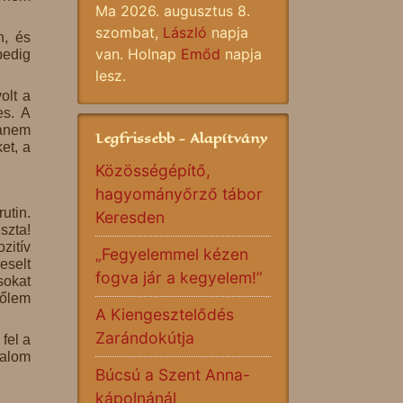
Ma 2026. augusztus 8.
szombat,
László
napja
n, és
van. Holnap
Emőd
napja
pedig
lesz.
olt a
es. A
hanem
Legfrissebb - Alapítvány
et, a
Közösségépítő,
hagyományőrző tábor
utin.
Keresden
szta!
zitív
„Fegyelemmel kézen
eselt
fogva jár a kegyelem!”
sokat
tőlem
A Kiengesztelődés
Zarándokútja
fel a
galom
Búcsú a Szent Anna-
kápolnánál