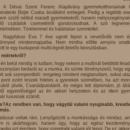
A Dévai Szent Ferenc Alapítvány gyermekotthonainak l
indenki Böjte Csaba árváiként emlegeti. Pedig a legtöbb es
em szülő nélkül maradt gyermekekről, hanem mélyszegénys
lő családok csemetéiről gondoskodnak. A szó legneme
rtelmében. Türelemmel és határtalan szeretettel.
Nagyfalusi Éva 7 éve ugrott fejest a nevelőnők nem 
önnyed mindennapjaiba. Nem mintha előtte annyira unatk
zott le egy budapesti multicégnél,felelős beosztásban.
a miértekről?
 én belül mindig is tudtam, hogy nekem a multinál betöltött felad
szonyúan bedarál az a munka, és szinte törvényszerű, hogy eg
lt sok szempontból: rengeteg mindent megtanultam, sokat uta
 pont ezért leszek hiteles a gyerekek szemében, ha azt mo
uból jövök, Csanádpalotáról, és mégis lett diplomám, jó áll
ető egyenlőségjel az én akkori helyzetem és az itteni gye
már luxusnak számít.
ás?Az rendben van, hogy vágytál valami nyugisabb, kreatí
 más.
hatással voltak rám. Lenyűgözött a munkássága és mindaz, am
 nem is akárhogyan, hanem úgy, hogy az egész kezdemén
n pedig azt éreztem, hogy szeretnék valami jót tenni. De ez akko