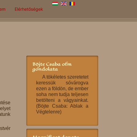
lem
Elérhetőségek
Böjte Csaba ofm
gondolata
A tökéletes szeretetet
keressük sóvárogva
ezen a földön, de ember
soha nem tudja teljesen
betölteni a vágyainkat.
ntése
(Böjte Csaba: Ablak a
elyet
Végtelenre)
atunk
stvér