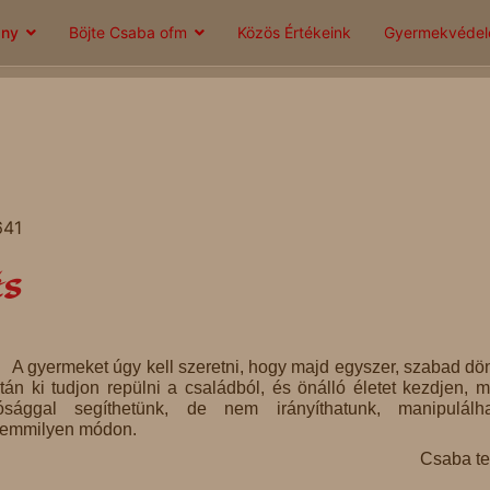
ány
Böjte Csaba ofm
Közös Értékeink
Gyermekvéde
641
és
A gyermeket úgy kell szeretni, hogy majd egyszer, szabad dö
tán ki tudjon repülni a családból, és önálló életet kezdjen, m
ósággal segíthetünk, de nem irányíthatunk, manipulálh
emmilyen módon.
Csaba te