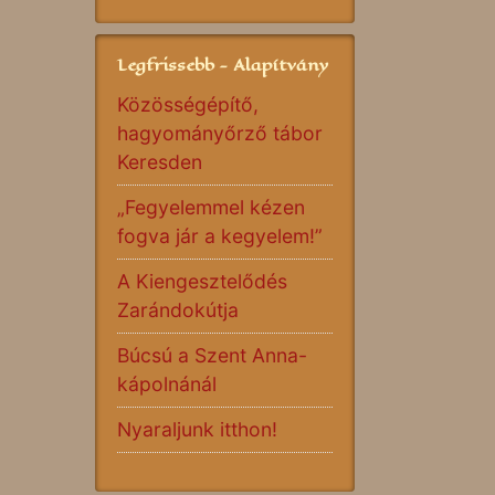
Legfrissebb - Alapítvány
Közösségépítő,
hagyományőrző tábor
Keresden
„Fegyelemmel kézen
fogva jár a kegyelem!”
A Kiengesztelődés
Zarándokútja
Búcsú a Szent Anna-
kápolnánál
Nyaraljunk itthon!