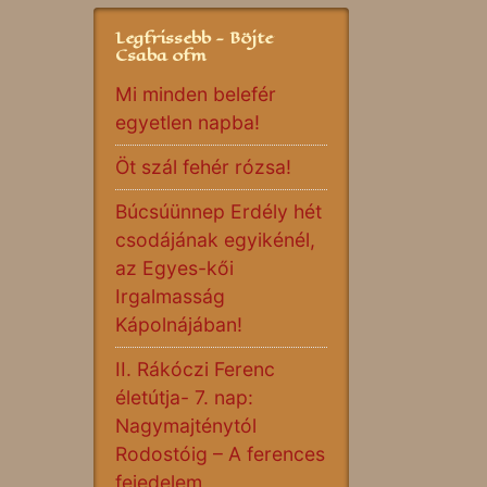
Legfrissebb - Böjte
Csaba ofm
Mi minden belefér
egyetlen napba!
Öt szál fehér rózsa!
Búcsúünnep Erdély hét
csodájának egyikénél,
az Egyes-kői
Irgalmasság
Kápolnájában!
II. Rákóczi Ferenc
életútja- 7. nap:
Nagymajténytól
Rodostóig – A ferences
fejedelem