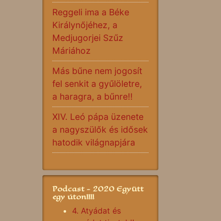
Reggeli ima a Béke
Királynőjéhez, a
Medjugorjei Szűz
Máriához
Más bűne nem jogosít
fel senkit a gyűlöletre,
a haragra, a bűnre!!
XIV. Leó pápa üzenete
a nagyszülők és idősek
hatodik világnapjára
Podcast - 2020 Együtt
egy úton!!!!
4. Atyádat és