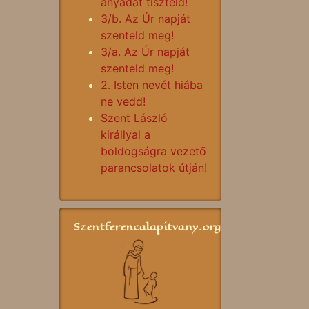
anyádat tiszteld!
3/b. Az Úr napját
szenteld meg!
3/a. Az Úr napját
szenteld meg!
2. Isten nevét hiába
ne vedd!
Szent László
királlyal a
boldogságra vezető
parancsolatok útján!
Szentferencalapitvany.org