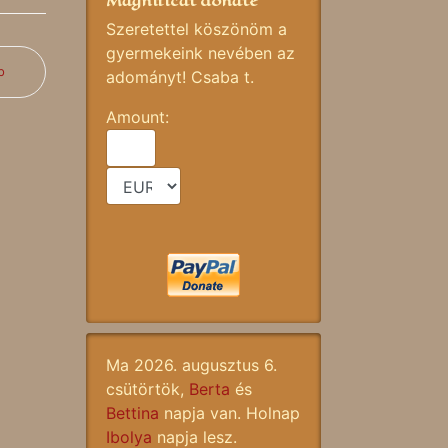
Magnificat donate
Szeretettel köszönöm a
gyermekeink nevében az
b
adományt! Csaba t.
Amount:
Ma 2026. augusztus 6.
csütörtök,
Berta
és
Bettina
napja van. Holnap
Ibolya
napja lesz.