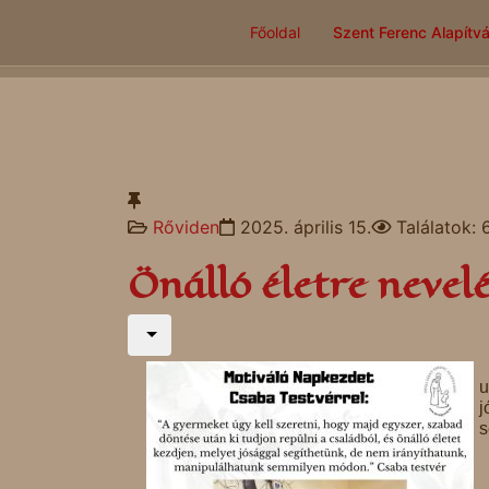
Főoldal
Szent Ferenc Alapítv
Rőviden
2025. április 15.
Találatok: 
Önálló életre nevel
u
j
s