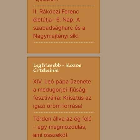
II. Rákóczi Ferenc
életútja– 6. Nap: A
szabadságharc és a
Nagymajtényi sík!
Legfrissebb - Közös
Értékeink!
XIV. Leó pápa üzenete
a međugorjei ifjúsági
fesztiválra: Krisztus az
igazi öröm forrása!
Térden állva az ég felé
– egy megmozdulás,
ami összeköt