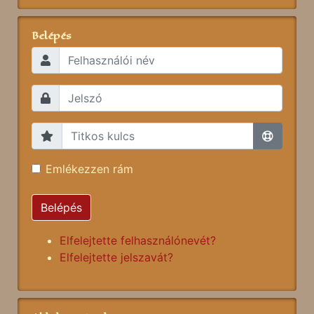
Belépés
Emlékezzen rám
Belépés
Elfelejtette felhasználónevét?
Elfelejtette jelszavát?