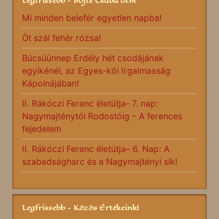
Legfrissebb - Böjte Csaba ofm
Mi minden belefér egyetlen napba!
Öt szál fehér rózsa!
Búcsúünnep Erdély hét csodájának
egyikénél, az Egyes-kői Irgalmasság
Kápolnájában!
II. Rákóczi Ferenc életútja- 7. nap:
Nagymajténytól Rodostóig – A ferences
fejedelem
II. Rákóczi Ferenc életútja– 6. Nap: A
szabadságharc és a Nagymajtényi sík!
Legfrissebb - Közös Értékeink!