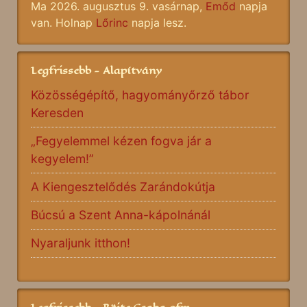
Ma 2026. augusztus 9. vasárnap,
Emőd
napja
van. Holnap
Lőrinc
napja lesz.
Legfrissebb - Alapítvány
Közösségépítő, hagyományőrző tábor
Keresden
„Fegyelemmel kézen fogva jár a
kegyelem!”
A Kiengesztelődés Zarándokútja
Búcsú a Szent Anna-kápolnánál
Nyaraljunk itthon!