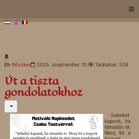
Rőviden
2025. szeptember 10.
Találatok: 528
Út a tiszta
gondolatokhoz
Sebeket
kapunk, ha
támadás ér.
Menj fel a
hegyek