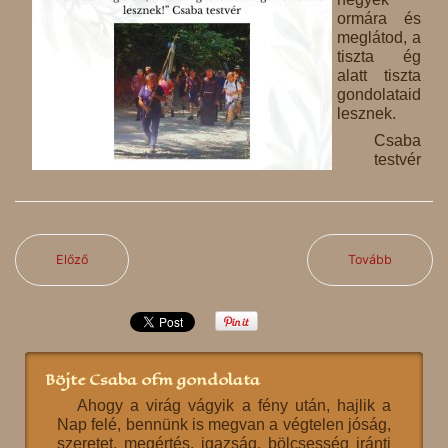
ormára és
meglátod, a
tiszta ég
alatt tiszta
gondolataid
lesznek.
Csaba
testvér
Előző
Tovább
Böjte Csaba ofm gondolata
Ahogy a virág vágyik a fény után, hajlik a
Nap felé, bennünk is megvan a végtelen jóság,
szeretet, megértés, igazság, bölcsesség iránti