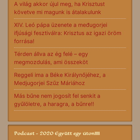
A világ akkor újul meg, ha Krisztust
követve mi magunk is átalakulunk
XIV. Leó pápa üzenete a međugorjei
ifjúsági fesztiválra: Krisztus az igazi öröm
forrása!
Térden állva az ég felé – egy
megmozdulás, ami összeköt
Reggeli ima a Béke Királynőjéhez, a
Medjugorjei Szűz Máriához
Más bűne nem jogosít fel senkit a
gyűlöletre, a haragra, a bűnre!!
Podcast - 2020 Együtt egy úton!!!!