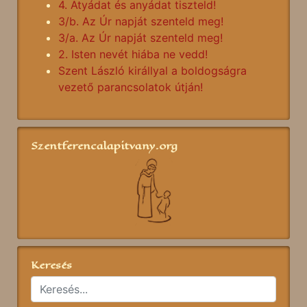
4. Atyádat és anyádat tiszteld!
3/b. Az Úr napját szenteld meg!
3/a. Az Úr napját szenteld meg!
2. Isten nevét hiába ne vedd!
Szent László királlyal a boldogságra
vezető parancsolatok útján!
Szentferencalapitvany.org
Keresés