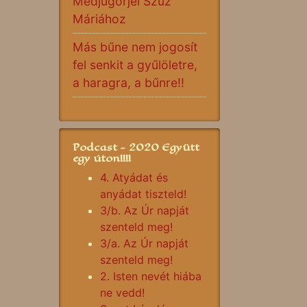
Medjugorjei Szűz
Máriához
Más bűne nem jogosít
fel senkit a gyűlöletre,
a haragra, a bűnre!!
Podcast - 2020 Együtt
egy úton!!!!
4. Atyádat és
anyádat tiszteld!
3/b. Az Úr napját
szenteld meg!
3/a. Az Úr napját
szenteld meg!
2. Isten nevét hiába
ne vedd!