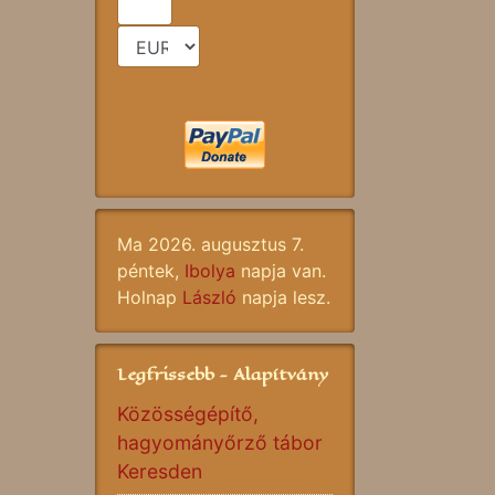
Ma 2026. augusztus 7.
péntek,
Ibolya
napja van.
Holnap
László
napja lesz.
Legfrissebb - Alapítvány
Közösségépítő,
hagyományőrző tábor
Keresden