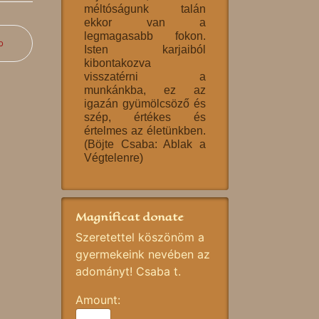
méltóságunk talán
ekkor van a
legmagasabb fokon.
b
Isten karjaiból
kibontakozva
visszatérni a
munkánkba, ez az
igazán gyümölcsöző és
szép, értékes és
értelmes az életünkben.
(Böjte Csaba: Ablak a
Végtelenre)
Magnificat donate
Szeretettel köszönöm a
gyermekeink nevében az
adományt! Csaba t.
Amount: