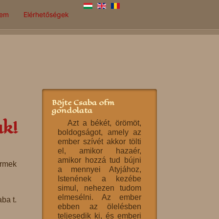
lem
Elérhetőségek
Böjte Csaba ofm
gondolata
ak!
Azt a békét, örömöt,
boldogságot, amely az
ember szívét akkor tölti
el, amikor hazaér,
amikor hozzá tud bújni
ermek
a mennyei Atyjához,
Istenének a kezébe
simul, nehezen tudom
elmesélni. Az ember
ba t.
ebben az ölelésben
teljesedik ki, és emberi