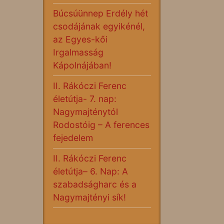
Búcsúünnep Erdély hét
csodájának egyikénél,
az Egyes-kői
Irgalmasság
Kápolnájában!
II. Rákóczi Ferenc
életútja- 7. nap:
Nagymajténytól
Rodostóig – A ferences
fejedelem
II. Rákóczi Ferenc
életútja– 6. Nap: A
szabadságharc és a
Nagymajtényi sík!