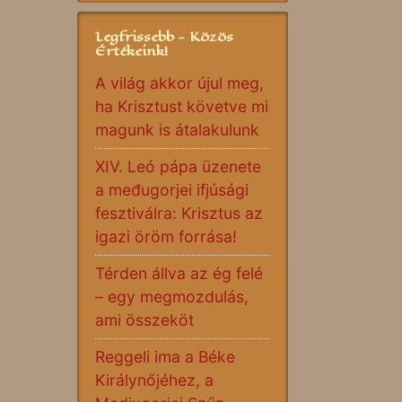
Legfrissebb - Közös
Értékeink!
A világ akkor újul meg,
ha Krisztust követve mi
magunk is átalakulunk
XIV. Leó pápa üzenete
a međugorjei ifjúsági
fesztiválra: Krisztus az
igazi öröm forrása!
Térden állva az ég felé
– egy megmozdulás,
ami összeköt
Reggeli ima a Béke
Királynőjéhez, a