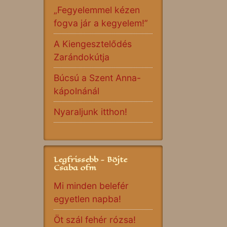
„Fegyelemmel kézen
fogva jár a kegyelem!”
A Kiengesztelődés
Zarándokútja
Búcsú a Szent Anna-
kápolnánál
Nyaraljunk itthon!
Legfrissebb - Böjte
Csaba ofm
Mi minden belefér
egyetlen napba!
Öt szál fehér rózsa!