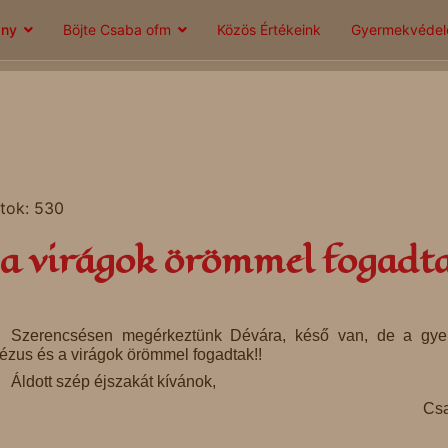
ány
Böjte Csaba ofm
Közös Értékeink
Gyermekvéde
atok: 530
 a virágok örömmel fogadt
Szerencsésen megérkeztünk Dévára, késő van, de a gy
ézus és a virágok örömmel fogadtak!!
Áldott szép éjszakát kívánok,
Csa