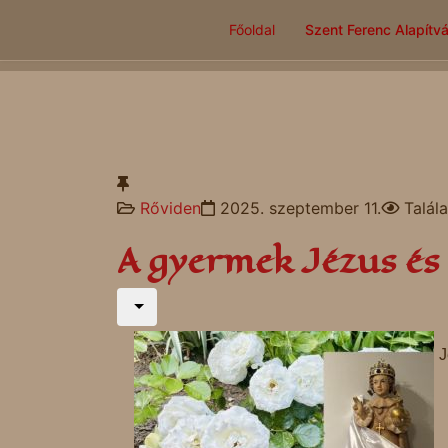
Főoldal
Szent Ferenc Alapítv
Rőviden
2025. szeptember 11.
Talál
A gyermek Jézus és
J