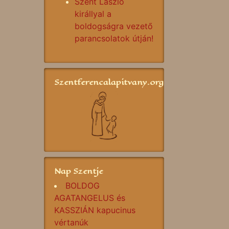
Szent László
királlyal a
boldogságra vezető
parancsolatok útján!
Szentferencalapitvany.org
Nap Szentje
BOLDOG
AGATANGELUS és
KASSZIÁN kapucinus
vértanúk