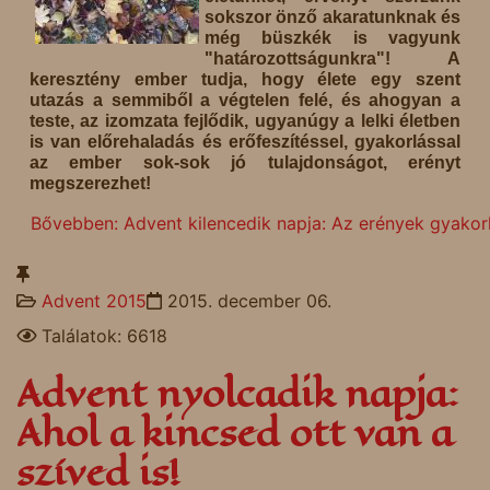
sokszor önző akaratunknak és
még büszkék is vagyunk
"határozottságunkra"! A
keresztény ember tudja, hogy élete egy szent
utazás a semmiből a végtelen felé, és ahogyan a
teste, az izomzata fejlődik, ugyanúgy a lelki életben
is van előrehaladás és erőfeszítéssel, gyakorlással
az ember sok-sok jó tulajdonságot, erényt
megszerezhet!
Bővebben: Advent kilencedik napja: Az erények gyakor
Advent 2015
2015. december 06.
Találatok: 6618
Advent nyolcadik napja:
Ahol a kincsed ott van a
szíved is!