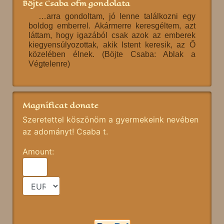
Böjte Csaba ofm gondolata
…arra gondoltam, jó lenne találkozni egy
boldog emberrel. Akármerre keresgéltem, azt
láttam, hogy igazából csak azok az emberek
kiegyensúlyozottak, akik Istent keresik, az Ő
közelében élnek. (Böjte Csaba: Ablak a
Végtelenre)
Magnificat donate
Szeretettel köszönöm a gyermekeink nevében
az adományt! Csaba t.
Amount: