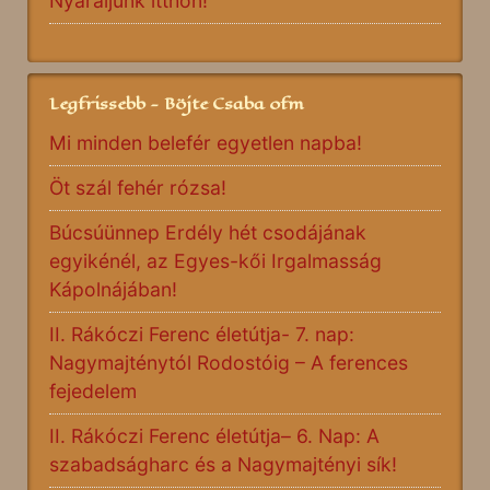
Nyaraljunk itthon!
Legfrissebb - Böjte Csaba ofm
Mi minden belefér egyetlen napba!
Öt szál fehér rózsa!
Búcsúünnep Erdély hét csodájának
egyikénél, az Egyes-kői Irgalmasság
Kápolnájában!
II. Rákóczi Ferenc életútja- 7. nap:
Nagymajténytól Rodostóig – A ferences
fejedelem
II. Rákóczi Ferenc életútja– 6. Nap: A
szabadságharc és a Nagymajtényi sík!