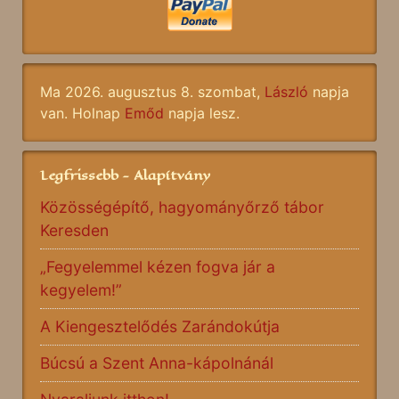
Ma 2026. augusztus 8. szombat,
László
napja
van. Holnap
Emőd
napja lesz.
Legfrissebb - Alapítvány
Közösségépítő, hagyományőrző tábor
Keresden
„Fegyelemmel kézen fogva jár a
kegyelem!”
A Kiengesztelődés Zarándokútja
Búcsú a Szent Anna-kápolnánál