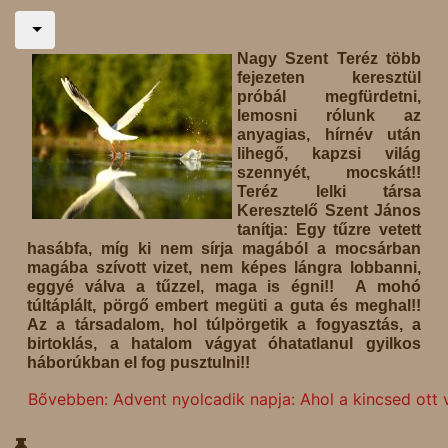
Nagy Szent Teréz több
fejezeten keresztül
próbál megfürdetni,
lemosni rólunk az
anyagias, hírnév után
lihegő, kapzsi világ
szennyét, mocskát!!
Teréz lelki társa
Keresztelő Szent János
tanítja: Egy tűzre vetett
hasábfa, míg ki nem sírja magából a mocsárban
magába szívott vizet, nem képes lángra lobbanni,
eggyé válva a tűzzel, maga is égni!! A mohó
túltáplált, pörgő embert megüti a guta és meghal!!
Az a társadalom, hol túlpörgetik a fogyasztás, a
birtoklás, a hatalom vágyat óhatatlanul gyilkos
háborúkban el fog pusztulni!!
Bővebben: Advent nyolcadik napja: Ahol a kincsed ott v