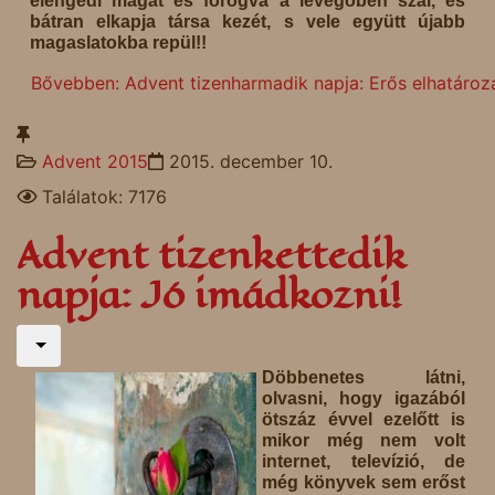
elengedi magát és forogva a levegőben szál, és
bátran elkapja társa kezét, s vele együtt újabb
magaslatokba repül!!
Bővebben: Advent tizenharmadik napja: Erős elhatároz
Advent 2015
2015. december 10.
Találatok: 7176
Advent tizenkettedik
napja: Jó imádkozni!
Döbbenetes látni,
olvasni, hogy igazából
ötszáz évvel ezelőtt is
mikor még nem volt
internet, televízió, de
még könyvek sem erőst