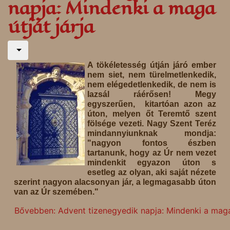
napja: Mindenki a maga
útját járja
A tökéletesség útján járó ember
nem siet, nem türelmetlenkedik,
nem elégedetlenkedik, de nem is
lazsál ráérősen! Megy
egyszerűen, kitartóan azon az
úton, melyen őt Teremtő szent
fölsége vezeti. Nagy Szent Teréz
mindannyiunknak mondja:
"nagyon fontos észben
tartanunk, hogy az Úr nem vezet
mindenkit egyazon úton s
esetleg az olyan, aki saját nézete
szerint nagyon alacsonyan jár, a legmagasabb úton
van az Úr szemében."
Bővebben: Advent tizenegyedik napja: Mindenki a maga 