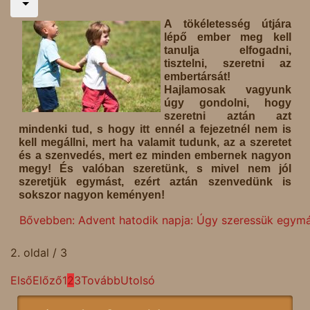
A tökéletesség útjára
lépő ember meg kell
tanulja elfogadni,
tisztelni, szeretni az
embertársát!
Hajlamosak vagyunk
úgy gondolni, hogy
szeretni aztán azt
mindenki tud, s hogy itt ennél a fejezetnél nem is
kell megállni, mert ha valamit tudunk, az a szeretet
és a szenvedés, mert ez minden embernek nagyon
megy! És valóban szeretünk, s mivel nem jól
szeretjük egymást, ezért aztán szenvedünk is
sokszor nagyon keményen!
Bővebben: Advent hatodik napja: Úgy szeressük egymá
2. oldal / 3
Első
Előző
1
2
3
Tovább
Utolsó