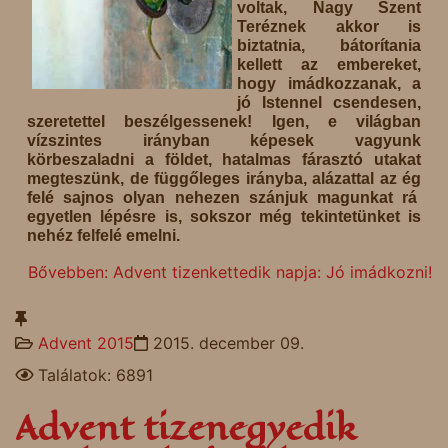
voltak, Nagy Szent
Teréznek akkor is
biztatnia, bátorítania
kellett az embereket,
hogy imádkozzanak, a
jó Istennel csendesen,
szeretettel beszélgessenek! Igen, e világban
vízszintes irányban képesek vagyunk
körbeszaladni a földet, hatalmas fárasztó utakat
megteszünk, de függőleges irányba, alázattal az ég
felé sajnos olyan nehezen szánjuk magunkat rá
egyetlen lépésre is, sokszor még tekintetünket is
nehéz felfelé emelni.
Bővebben: Advent tizenkettedik napja: Jó imádkozni!
Advent 2015
2015. december 09.
Találatok: 6891
Advent tizenegyedik