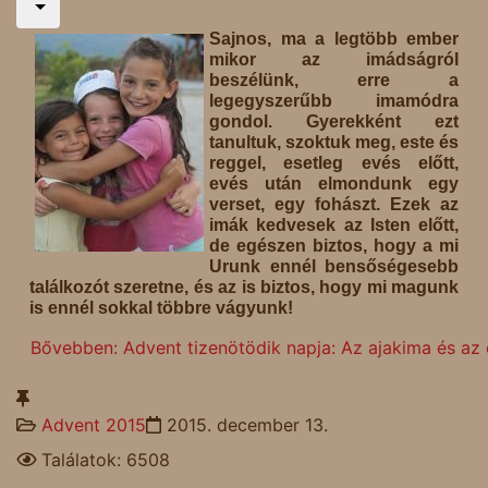
Sajnos, ma a legtöbb ember
mikor az imádságról
beszélünk, erre a
legegyszerűbb imamódra
gondol. Gyerekként ezt
tanultuk, szoktuk meg, este és
reggel, esetleg evés előtt,
evés után elmondunk egy
verset, egy fohászt. Ezek az
imák kedvesek az Isten előtt,
de egészen biztos, hogy a mi
Urunk ennél bensőségesebb
találkozót szeretne, és az is biztos, hogy mi magunk
is ennél sokkal többre vágyunk!
Bővebben: Advent tizenötödik napja: Az ajakima és az 
Advent 2015
2015. december 13.
Találatok: 6508