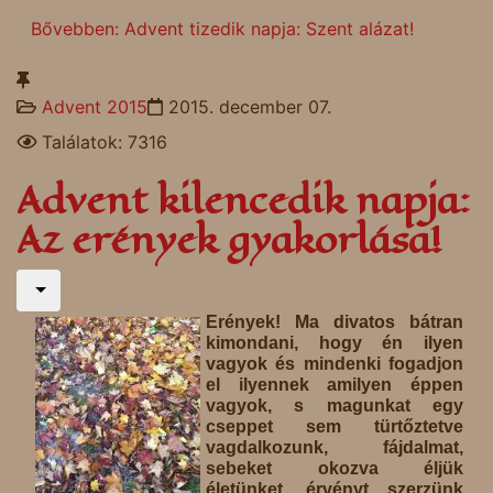
Bővebben: Advent tizedik napja: Szent alázat!
Advent 2015
2015. december 07.
Találatok: 7316
Advent kilencedik napja:
Az erények gyakorlása!
Erények! Ma divatos bátran
kimondani, hogy én ilyen
vagyok és mindenki fogadjon
el ilyennek amilyen éppen
vagyok, s magunkat egy
cseppet sem türtőztetve
vagdalkozunk, fájdalmat,
sebeket okozva éljük
életünket, érvényt szerzünk