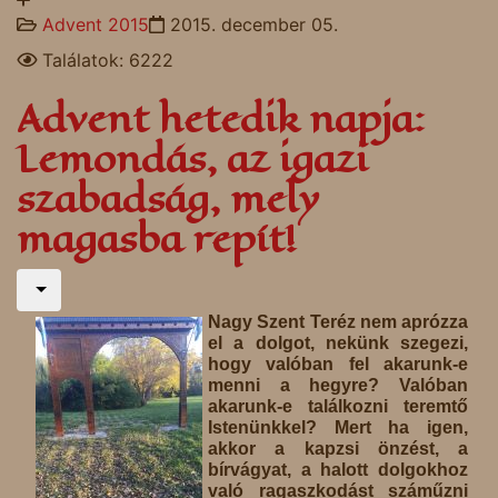
Advent 2015
2015. december 05.
Találatok: 6222
Advent hetedik napja:
Lemondás, az igazi
szabadság, mely
magasba repít!
Nagy Szent Teréz nem aprózza
el a dolgot, nekünk szegezi,
hogy valóban fel akarunk-e
menni a hegyre? Valóban
akarunk-e találkozni teremtő
Istenünkkel? Mert ha igen,
akkor a kapzsi önzést, a
bírvágyat, a halott dolgokhoz
való ragaszkodást száműzni