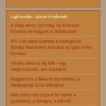
Legfrissebb - Közös Értékeink!
A világ akkor újul meg, ha Krisztust
követve mi magunk is átalakulunk
XIV. Leó pápa üzenete a međugorjei
ifjúsági fesztiválra: Krisztus az igazi öröm
forrása!
Térden állva az ég felé – egy
megmozdulás, ami összeköt
Reggeli ima a Béke Királynőjéhez, a
Medjugorjei Szűz Máriához
Más bűne nem jogosít fel senkit a
gyűlöletre, a haragra, a bűnre!!