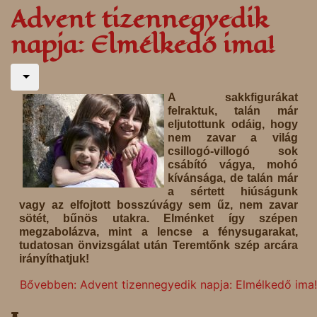
Advent tizennegyedik
napja: Elmélkedő ima!
A sakkfigurákat
felraktuk, talán már
eljutottunk odáig, hogy
nem zavar a világ
csillogó-villogó sok
csábító vágya, mohó
kívánsága, de talán már
a sértett hiúságunk
vagy az elfojtott bosszúvágy sem űz, nem zavar
sötét, bűnös utakra. Elménket így szépen
megzabolázva, mint a lencse a fénysugarakat,
tudatosan önvizsgálat után Teremtőnk szép arcára
irányíthatjuk!
Bővebben: Advent tizennegyedik napja: Elmélkedő ima!