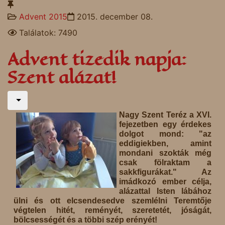
Advent 2015
2015. december 08.
Találatok: 7490
Advent tizedik napja:
Szent alázat!
Nagy Szent Teréz a XVI.
fejezetben egy érdekes
dolgot mond: "az
eddigiekben, amint
mondani szokták még
csak fölraktam a
sakkfigurákat." Az
imádkozó ember célja,
alázattal Isten lábához
ülni és ott elcsendesedve szemlélni Teremtője
végtelen hitét, reményét, szeretetét, jóságát,
bölcsességét és a többi szép erényét!