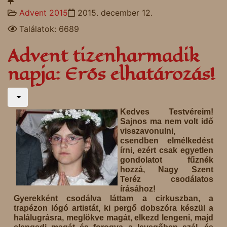
Advent 2015
2015. december 12.
Találatok: 6689
Advent tizenharmadik
napja: Erős elhatározás!
Kedves Testvéreim!
Sajnos ma nem volt idő
visszavonulni,
csendben elmélkedést
írni, ezért csak egyetlen
gondolatot fűznék
hozzá, Nagy Szent
Teréz csodálatos
írásához!
Gyerekként csodálva láttam a cirkuszban, a
trapézon lógó artistát, ki pergő dobszóra készül a
halálugrásra, meglökve magát, elkezd lengeni, majd