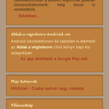
Gyerekkoromban a kedves húgommal gyakran
összeszólalkoztunk, még össze is
verekedtünk.
Bővebben...
Ablak a végtelenre Android-on
Android okostelefonon és tableten is elérhető
az
Ablak a végtelenre
című könyv napi kis
adagokban.
Az app letölthető a Google Play-ből.
Play Könyvek
Infofüzet - Csaba testvér nagy családja
Pillanatkép