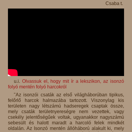
Csaba t.
u.i.
Olvassuk el, hogy mit ír a lekszikon, az isonzó
folyó mentén folyó harcokról
"Az isonzói csaták az első világháborúban tipikus,
felőrlő harcok halmazába tartozott. Viszonylag kis
területen nagy létszámú hadseregek csaptak össze,
mely csaták területnyereségre nem vezettek, vagy
csekély jelentőségűek voltak, ugyanakkor nagyszámú
sebesült és halott maradt a harcoló felek mindkét
oldalán. Az Isonzó mentén állóháború alakult ki, mely