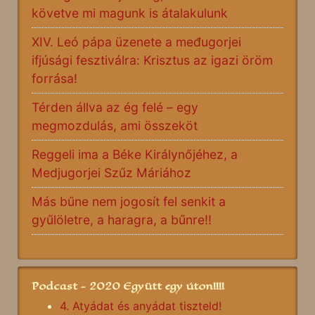
követve mi magunk is átalakulunk
XIV. Leó pápa üzenete a međugorjei
ifjúsági fesztiválra: Krisztus az igazi öröm
forrása!
Térden állva az ég felé – egy
megmozdulás, ami összeköt
Reggeli ima a Béke Királynőjéhez, a
Medjugorjei Szűz Máriához
Más bűne nem jogosít fel senkit a
gyűlöletre, a haragra, a bűnre!!
Podcast - 2020 Együtt egy úton!!!!
4. Atyádat és anyádat tiszteld!