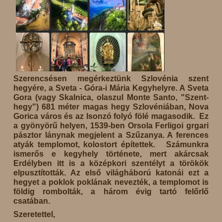
Szerencsésen megérkeztünk Szlovénia szent
hegyére, a Sveta - Góra-i Mária Kegyhelyre. A Sveta
Gora (vagy Skalnica, olaszul Monte Santo, "Szent-
hegy") 681 méter magas hegy Szlovéniában, Nova
Gorica város és az Isonzó folyó fölé magasodik. Ez
a gyönyörű helyen, 1539-ben Orsola Ferligoi grgari
pásztor lánynak megjelent a Szűzanya. A ferences
atyák templomot, kolostort építettek. Számunkra
ismerős e kegyhely története, mert akárcsak
Erdélyben itt is a középkori szentélyt a törökök
elpusztították. Az első világháború katonái ezt a
hegyet a poklok poklának nevezték, a templomot is
földig rombolták, a három évig tartó felőrlő
csatában.
Szeretettel,