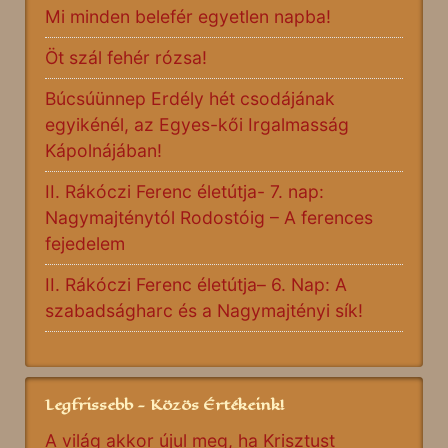
Mi minden belefér egyetlen napba!
Öt szál fehér rózsa!
Búcsúünnep Erdély hét csodájának
egyikénél, az Egyes-kői Irgalmasság
Kápolnájában!
II. Rákóczi Ferenc életútja- 7. nap:
Nagymajténytól Rodostóig – A ferences
fejedelem
II. Rákóczi Ferenc életútja– 6. Nap: A
szabadságharc és a Nagymajtényi sík!
Legfrissebb - Közös Értékeink!
A világ akkor újul meg, ha Krisztust