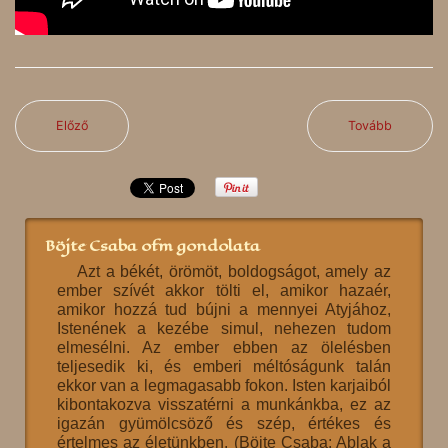
Előző
Tovább
Böjte Csaba ofm gondolata
Azt a békét, örömöt, boldogságot, amely az
ember szívét akkor tölti el, amikor hazaér,
amikor hozzá tud bújni a mennyei Atyjához,
Istenének a kezébe simul, nehezen tudom
elmesélni. Az ember ebben az ölelésben
teljesedik ki, és emberi méltóságunk talán
ekkor van a legmagasabb fokon. Isten karjaiból
kibontakozva visszatérni a munkánkba, ez az
igazán gyümölcsöző és szép, értékes és
értelmes az életünkben. (Böjte Csaba: Ablak a