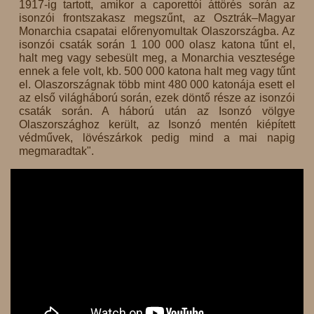
1917-ig tartott, amikor a caporettói áttörés során az
isonzói frontszakasz megszűnt, az Osztrák–Magyar
Monarchia csapatai előrenyomultak Olaszországba. Az
isonzói csaták során 1 100 000 olasz katona tűnt el,
halt meg vagy sebesült meg, a Monarchia vesztesége
ennek a fele volt, kb. 500 000 katona halt meg vagy tűnt
el. Olaszországnak több mint 480 000 katonája esett el
az első világháború során, ezek döntő része az isonzói
csaták során. A háború után az Isonzó völgye
Olaszországhoz került, az Isonzó mentén kiépített
védművek, lövészárkok pedig mind a mai napig
megmaradtak".