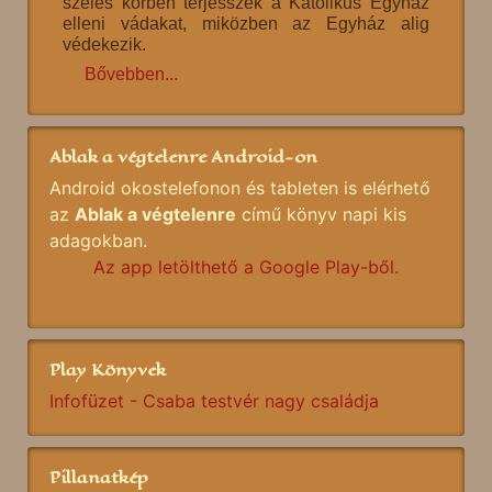
széles körben terjesszék a Katolikus Egyház
elleni vádakat, miközben az Egyház alig
védekezik.
Bővebben...
Ablak a végtelenre Android-on
Android okostelefonon és tableten is elérhető
az
Ablak a végtelenre
című könyv napi kis
adagokban.
Az app letölthető a Google Play-ből.
Play Könyvek
Infofüzet - Csaba testvér nagy családja
Pillanatkép