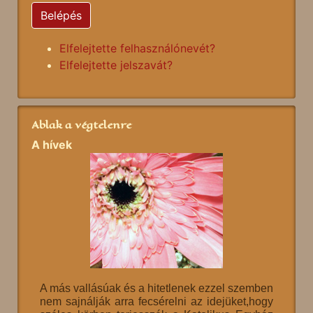
Belépés
Elfelejtette felhasználónevét?
Elfelejtette jelszavát?
Ablak a végtelenre
A hívek
A más vallásúak és a hitetlenek ezzel szemben
nem sajnálják arra fecsérelni az idejüket,hogy