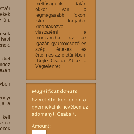
méltóságunk talán
stvér
ekkor van a
mekek
legmagasabb fokon.
y ún.
Isten karjaiból
kibontakozva
visszatérni a
pesek
munkánkba, ez az
 havi
igazán gyümölcsöző és
ének,
szép, értékes és
értelmes az életünkben.
ükkel
(Böjte Csaba: Ablak a
indez
Végtelenre)
 ezen
lyben
Magnificat donate
ennyi
Szeretettel köszönöm a
dja a
gyermekeink nevében az
adományt! Csaba t.
 kell
szülő
Amount:
rekek