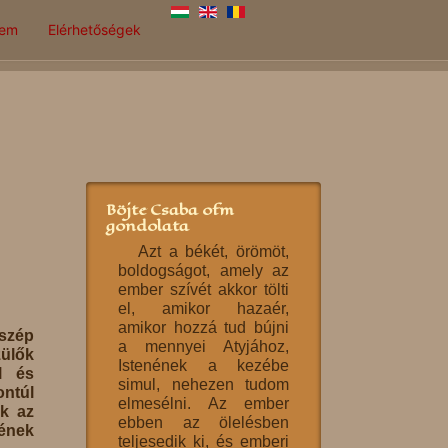
lem
Elérhetőségek
Böjte Csaba ofm
gondolata
Azt a békét, örömöt,
boldogságot, amely az
ember szívét akkor tölti
el, amikor hazaér,
amikor hozzá tud bújni
 szép
a mennyei Atyjához,
zülők
Istenének a kezébe
l és
simul, nehezen tudom
ontúl
elmesélni. Az ember
ek az
ebben az ölelésben
sének
teljesedik ki, és emberi