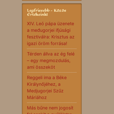
Legfrissebb - Közös
Értékeink!
XIV. Leó pápa üzenete
a međugorjei ifjúsági
fesztiválra: Krisztus az
igazi öröm forrása!
Térden állva az ég felé
– egy megmozdulás,
ami összeköt
Reggeli ima a Béke
Királynőjéhez, a
Medjugorjei Szűz
Máriához
Más bűne nem jogosít