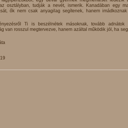
z osztályban, tudják a nevét, ismerik. Kanadában egy m
tását, ők nem csak anyagilag segítenek, hanem imádkoznak
nyezésről Ti is beszélnétek másoknak, tovább adnátok h
g van rosszul megtervezve, hanem azáltal működik jól, ha seg
áta
819