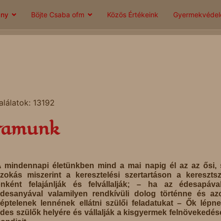
ány
Böjte Csaba ofm
Közös Értékeink
Gyermekvéde
alálatok: 13192
gramunk
 mindennapi életünkben mind a mai napig él az az ősi,
zokás miszerint a keresztelési szertartáson a kereszts
nként felajánlják és felvállalják; – ha az édesapáva
desanyával valamilyen rendkívüli dolog történne és az
éptelenek lennének ellátni szülői feladatukat – Ők lépn
des szülők helyére és vállalják a kisgyermek felnövekedé