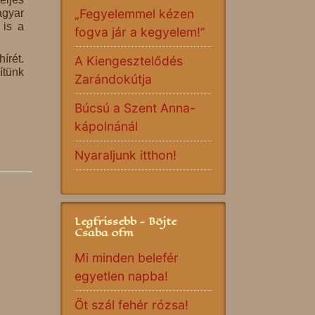
„Fegyelemmel kézen
agyar
 is a
fogva jár a kegyelem!”
írét.
A Kiengesztelődés
ítünk
Zarándokútja
Búcsú a Szent Anna-
kápolnánál
Nyaraljunk itthon!
Legfrissebb - Böjte
Csaba ofm
Mi minden belefér
egyetlen napba!
Öt szál fehér rózsa!