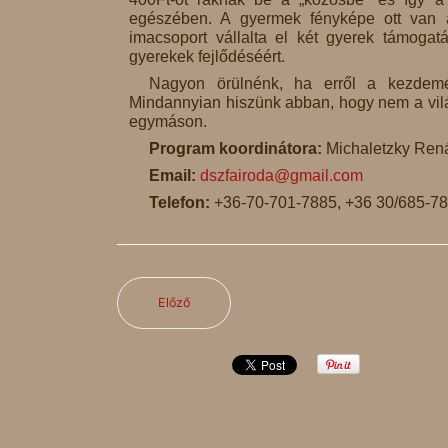
egészében. A gyermek fényképe ott van a
imacsoport vállalta el két gyerek támoga
gyerekek fejlődéséért.
Nagyon örülnénk, ha erről a kezdemé
Mindannyian hiszünk abban, hogy nem a vilá
egymáson.
Program koordinátora:
Michaletzky Ren
Email:
dszfairoda@gmail.com
Telefon:
+36-70-701-7885, +36 30/685-7
Előző