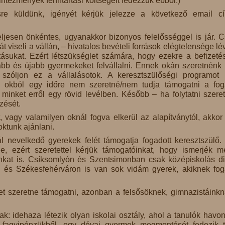
intézmények fenntartási költségeit fedezzük ebből.)
ésre küldünk, igényét kérjük jelezze a következő email c
teljesen önkéntes, ugyanakkor bizonyos felelősséggel is jár. 
t viseli a vállán, – hivatalos bevételi források elégtelensége lé
tásukat. Ezért létszükséglet számára, hogy ezekre a befizeté
bb és újabb gyermekeket felvállalni. Ennek okán szeretnénk 
szóljon ez a vállalásotok. A keresztszülőségi programot 
ely okból egy időre nem szeretné/nem tudja támogatni a fog
 minket erről egy rövid levélben. Később – ha folytatni szere
zését.
, vagy valamilyen oknál fogva elkerül az alapítványtól, akkor 
oktunk ajánlani.
ál nevelkedő gyerekek felét támogatja fogadott keresztszülő.
e, ezért szeretettel kérjük támogatóinkat, hogy ismerjék 
inkat is. Csíksomlyón és Szentsimonban csak középiskolás d
 és Székesfehérváron is van sok vidám gyerek, akiknek fog
et szeretne támogatni, azonban a felsősöknek, gimnazistáinkn
 idehaza létezik olyan iskolai osztály, ahol a tanulók havon
 fagyipénzükből, egy dévai gyermek megmentését fedezik t