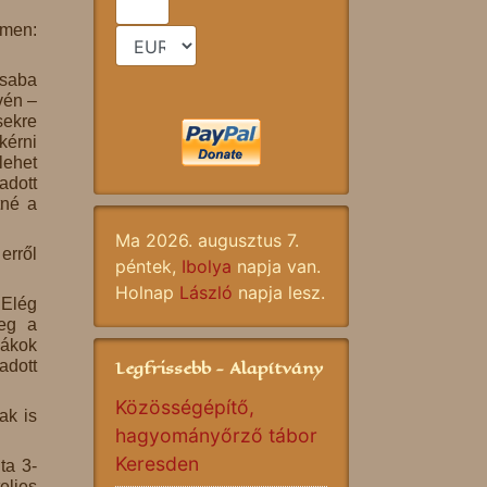
ímen:
Csaba
vén –
sekre
kérni
lehet
adott
tné a
Ma 2026. augusztus 7.
erről
péntek,
Ibolya
napja van.
Holnap
László
napja lesz.
 Elég
meg a
iákok
Legfrissebb - Alapítvány
adott
Közösségépítő,
ak is
hagyományőrző tábor
Keresden
ta 3-
eljes