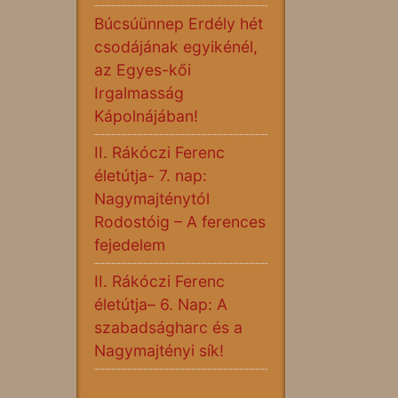
Búcsúünnep Erdély hét
csodájának egyikénél,
az Egyes-kői
Irgalmasság
Kápolnájában!
II. Rákóczi Ferenc
életútja- 7. nap:
Nagymajténytól
Rodostóig – A ferences
fejedelem
II. Rákóczi Ferenc
életútja– 6. Nap: A
szabadságharc és a
Nagymajtényi sík!