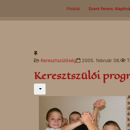
Főoldal
Szent Ferenc Alapítv
Keresztszülőség
2005. február 06.
T
Keresztszülői pro
A
s
ö
é
k
é