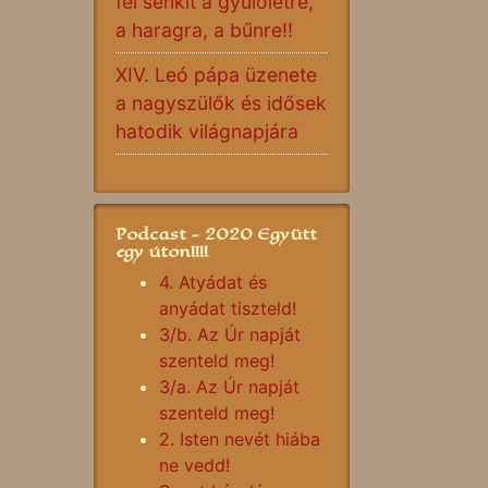
fel senkit a gyűlöletre,
a haragra, a bűnre!!
XIV. Leó pápa üzenete
a nagyszülők és idősek
hatodik világnapjára
Podcast - 2020 Együtt
egy úton!!!!
4. Atyádat és
anyádat tiszteld!
3/b. Az Úr napját
szenteld meg!
3/a. Az Úr napját
szenteld meg!
2. Isten nevét hiába
ne vedd!