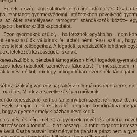
ondjait.
Ennek a szép kapcsolatnak mintájára indítottuk el Csaba te
ltal fenntartott gyermekvédelmi intézetekben nevelkedő gyer
s az őket személyesen támogatni szándékozók között– eg
ogadott keresztszülői kapcsolatot.
Ezen gyermekek szülei, – ha léteznek egyáltalán – nem ké
ott keresztszülők vállalnak fel ebből némi részt azáltal, hogy
veltetési költségeihez. A fogadott keresztszülők lehetnek egy
ek, felekezeti közösségek, iskolák.
keresztszülők a pénzbeli támogatáson kívül fogadott gyermek
kezés jeles napokról, személyes látogatás). Természetesen m
 akik név nélkül, mintegy inkognitóban szeretnék támogatni
séhez szükség van egy naprakész információs rendszerre, me
t rögzítjük. Mindez a következőképen működik:
eendő keresztszülő kérheti (amennyiben szeretné), hogy kb. m
i. Ezek alapján a keresztszülői program koordinátora mega
zt, hogy a gyermek melyik házban nevelkedik.
ontos név és cím mellett a gyermek nevét és otthona nevét
befizetéseket a többitől. Ez az összeg – a többi fogadott kereszt
a kerül Csaba testvér intézményeibe (tehát a pénzt nem a gye