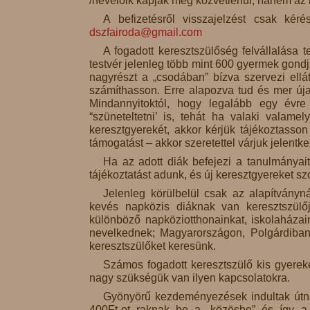
/nevelőik kapják meg közvetlenül, hanem az 
A befizetésről visszajelzést csak kér
dszfairoda@gmail.com
A fogadott keresztszülőség felvállalása 
testvér jelenleg több mint 600 gyermek gondjá
nagyrészt a „csodában” bízva szervezi ellá
számíthasson. Erre alapozva tud és mer úja
Mindannyitoktól, hogy legalább egy évre 
“szüneteltetni’ is, tehát ha valaki valam
keresztgyerekét, akkor kérjük tájékoztasson
támogatást – akkor szeretettel várjuk jelentke
Ha az adott diák befejezi a tanulmányait
tájékoztatást adunk, és új keresztgyereket sz
Jelenleg körülbelül csak az alapítványn
kevés napközis diáknak van keresztszülőj
különböző napköziotthonainkat, iskolaháza
nevelkednek; Magyarországon, Polgárdiban
keresztszülőket keresünk.
Számos fogadott keresztszülő kis gyerek
nagy szükségük van ilyen kapcsolatokra.
Gyönyörű kezdeményezések indultak útnak:
400Ft-ot raknak be a „közösbe” és így a