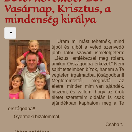
Vasárnap, Krisztus, a
mindenség királya
Uram mi mást tehetnék, mind
újból és újból a veled szenvedő
jobb lator szavait ismételgetem:
„Jézus, emlékezzél meg rólam,
amikor Országodba érkezel.” Nem
saját tetteimben bízok, hanem a Te
végtelen irgalmadba, jóságodban!!
Megteremtettél, meghívtál az
életre, minden mim van ajándék,
hiszem, és vallom, hogy az örök
életet szeretteim oldalán is csak
ajándékban kaphatom meg a Te
országodba!!
Gyermeki bizalommal,
Csaba t.