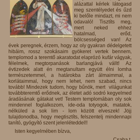
alázattal kérlek látogasd
meg szentélyedet és űzd
ki belőle mindazt, mi nem
odavaló! Tisztíts meg,
mert neked ehhez
hatalmad, erőd,
bölcsességed van! Az
évek peregnek, érzem, hogy az oly gyakran dédelgetett
hibáim, rossz szokásaim gyökeret vertek bennem,
templomod a teremtő akaratodat elaprózó kufár vágyak,
félelmek, megtorpanások barlangjává vállt! Az
évtizedek alatt én megtanultam együtt élni lomha
természetemmel, a határokba zárt álmaimmal, a
korlátaimmal, hogy nem lehet, nem szabad, nincs
tovább! Mindezek tudom, hogy bűnök, mert világunkat
továbbteremtő erődnek, az életet adó sodró kegyelmed
áradásának gátakat vet! Testem templomában oly sok
mindennel foglalkozom, ide-oda totyogok, matatok,
nélküled a sok lim - lom között elveszek! Jöjj
tulajdonodba, hogy megtisztíts, felszentelj mindennapi
tanító, gyógyító szent jelenléteddel!!
Isten kegyelmében bízva,
Csaba t.