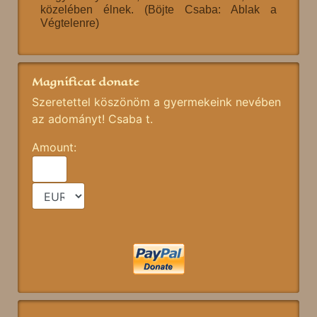
közelében élnek. (Böjte Csaba: Ablak a
Végtelenre)
Magnificat donate
Szeretettel köszönöm a gyermekeink nevében
az adományt! Csaba t.
Amount: