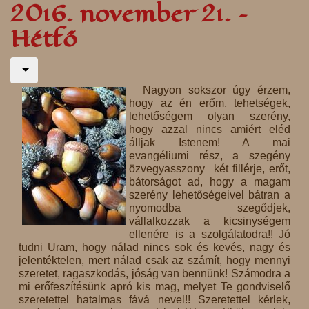
2016. november 21. –
Hétfő
Nagyon sokszor úgy érzem,
hogy az én erőm, tehetségek,
lehetőségem olyan szerény,
hogy azzal nincs amiért eléd
álljak Istenem! A mai
evangéliumi rész, a szegény
özvegyasszony két fillérje, erőt,
bátorságot ad, hogy a magam
szerény lehetőségeivel bátran a
nyomodba szegődjek,
vállalkozzak a kicsinységem
ellenére is a szolgálatodra!! Jó
tudni Uram, hogy nálad nincs sok és kevés, nagy és
jelentéktelen, mert nálad csak az számít, hogy mennyi
szeretet, ragaszkodás, jóság van bennünk! Számodra a
mi erőfeszítésünk apró kis mag, melyet Te gondviselő
szeretettel hatalmas fává nevel!! Szeretettel kérlek,