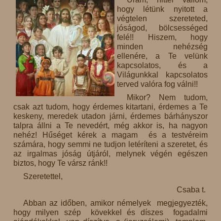
hogy létünk nyitott a
végtelen szereteted,
jóságod, bölcsességed
felé!! Hiszem, hogy
minden nehézség
ellenére, a Te velünk
kapcsolatos, és a
Világunkkal kapcsolatos
terved valóra fog válni!!
Mikor? Nem tudom,
csak azt tudom, hogy érdemes kitartani, érdemes a Te
keskeny, meredek utadon járni, érdemes bárhányszor
talpra állni a Te nevedért, még akkor is, ha nagyon
nehéz! Hűséget kérek a magam és a testvéreim
számára, hogy semmi ne tudjon letéríteni a szeretet, és
az irgalmas jóság útjáról, melynek végén egészen
biztos, hogy Te vársz ránk!!
Szeretettel,
Csaba t.
Abban az időben, amikor némelyek megjegyezték,
hogy milyen szép kövekkel és díszes fogadalmi