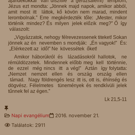
ajándékokkal van díszítve a (jeruzsálemi) templom,
Jézus ezt mondta: „Jönnek majd napok, amikor abból,
amit most itt láttok, kő kövön nem marad, mindent
lerombolnak.” Erre megkérdezték tőle: „Mester, mikor
történik mindez? És milyen jelek előzik meg?” Ő így
válaszolt:
„Vigyázzatok, nehogy félrevezessenek titeket! Sokan
jönnek az én nevemben s mondják: „Én vagyok!” És:
„Elérkezett az idő!” Ne kövessétek őket!
Amikor háborúkról és lázadásokról hallotok, ne
rémüldözzetek. Mindennek előbb meg kell történnie,
de ezzel még nincs itt a vég!” Aztán így folytatta:
„Nemzet nemzet ellen és ország ország ellen
támad. Nagy földrengés lesz itt is, ott is, éhínség és
dögvész. Félelmetes tünemények és rendkívüli jelek
tűnnek fel az égen.”
Lk 21,5-11
Napi evangélium
2016. november 21.
Találatok: 2911