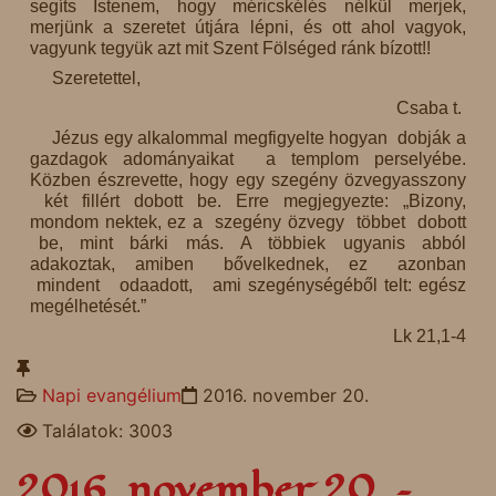
segíts Istenem, hogy méricskélés nélkül merjek,
merjünk a szeretet útjára lépni, és ott ahol vagyok,
vagyunk tegyük azt mit Szent Fölséged ránk bízott!!
Szeretettel,
Csaba t.
Jézus egy alkalommal megfigyelte hogyan dobják a
gazdagok adományaikat a templom perselyébe.
Közben észrevette, hogy egy szegény özvegyasszony
két fillért dobott be. Erre megjegyezte: „Bizony,
mondom nektek, ez a szegény özvegy többet dobott
be, mint bárki más. A többiek ugyanis abból
adakoztak, amiben bővelkednek, ez azonban
mindent odaadott, ami szegénységéből telt: egész
megélhetését.”
Lk 21,1-4
Napi evangélium
2016. november 20.
Találatok: 3003
2016. november 20. –