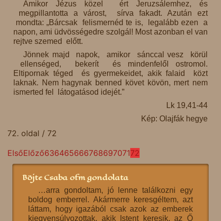
Amikor Jézus közel ért Jeruzsálemhez, és
megpillantotta a várost, sírva fakadt. Azután ezt
mondta: „Bárcsak felismernéd te is, legalább ezen a
napon, ami üdvösségedre szolgál! Most azonban el van
rejtve szemed előtt.
Jönnek majd napok, amikor sánccal vesz körül
ellenséged, bekerít és mindenfelől ostromol.
Eltipornak téged és gyermekeidet, akik falaid közt
laknak. Nem hagynak benned követ kövön, mert nem
ismerted fel látogatásod idejét.”
Lk 19,41-44
Kép: Olajfák hegye
72. oldal / 72
Első
Előző
63
64
65
66
67
68
69
70
71
72
Böjte Csaba ofm gondolata
…arra gondoltam, jó lenne találkozni egy
boldog emberrel. Akármerre keresgéltem, azt
láttam, hogy igazából csak azok az emberek
kiegyensúlyozottak, akik Istent keresik, az Ő