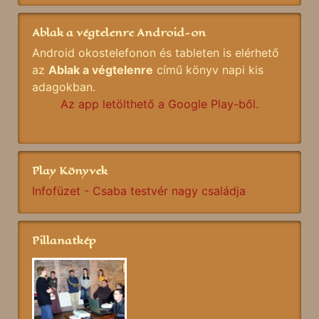
Ablak a végtelenre Android-on
Android okostelefonon és tableten is elérhető
az
Ablak a végtelenre
című könyv napi kis
adagokban.
Az app letölthető a Google Play-ből.
Play Könyvek
Infofüzet - Csaba testvér nagy családja
Pillanatkép