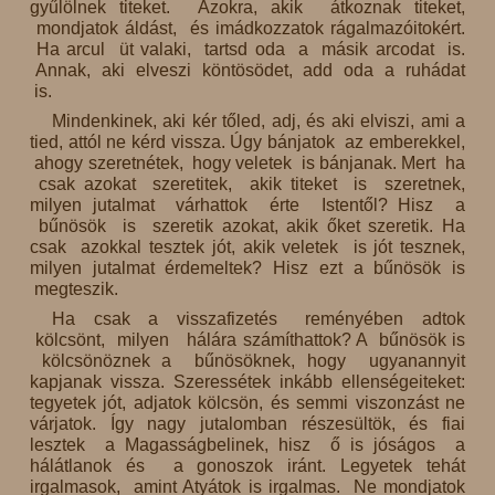
gyűlölnek titeket. Azokra, akik átkoznak titeket,
mondjatok áldást, és imádkozzatok rágalmazóitokért.
Ha arcul üt valaki, tartsd oda a másik arcodat is.
Annak, aki elveszi köntösödet, add oda a ruhádat
is.
Mindenkinek, aki kér tőled, adj, és aki elviszi, ami a
tied, attól ne kérd vissza. Úgy bánjatok az emberekkel,
ahogy szeretnétek, hogy veletek is bánjanak. Mert ha
csak azokat szeretitek, akik titeket is szeretnek,
milyen jutalmat várhattok érte Istentől? Hisz a
bűnösök is szeretik azokat, akik őket szeretik. Ha
csak azokkal tesztek jót, akik veletek is jót tesznek,
milyen jutalmat érdemeltek? Hisz ezt a bűnösök is
megteszik.
Ha csak a visszafizetés reményében adtok
kölcsönt, milyen hálára számíthattok? A bűnösök is
kölcsönöznek a bűnösöknek, hogy ugyanannyit
kapjanak vissza. Szeressétek inkább ellenségeiteket:
tegyetek jót, adjatok kölcsön, és semmi viszonzást ne
várjatok. Így nagy jutalomban részesültök, és fiai
lesztek a Magasságbelinek, hisz ő is jóságos a
hálátlanok és a gonoszok iránt. Legyetek tehát
irgalmasok, amint Atyátok is irgalmas. Ne mondjatok