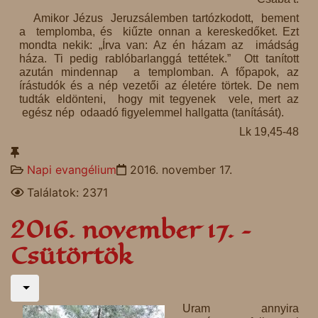
Amikor Jézus Jeruzsálemben tartózkodott, bement
a templomba, és kiűzte onnan a kereskedőket. Ezt
mondta nekik: „Írva van: Az én házam az imádság
háza. Ti pedig rablóbarlanggá tettétek.” Ott tanított
azután mindennap a templomban. A főpapok, az
írástudók és a nép vezetői az életére törtek. De nem
tudták eldönteni, hogy mit tegyenek vele, mert az
egész nép odaadó figyelemmel hallgatta (tanítását).
Lk 19,45-48
Napi evangélium
2016. november 17.
Találatok: 2371
2016. november 17. –
Csütörtök
Uram annyira