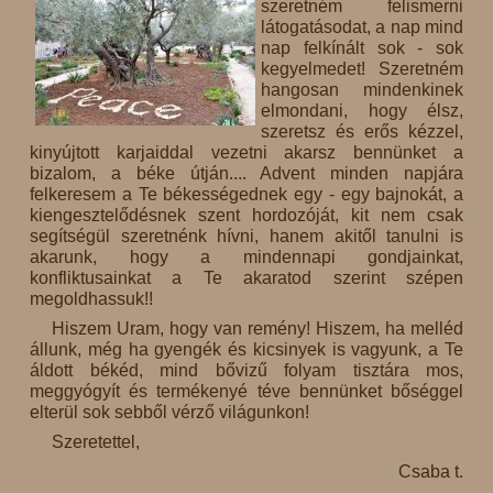
szeretném felismerni
látogatásodat, a nap mind
nap felkínált sok - sok
kegyelmedet! Szeretném
hangosan mindenkinek
elmondani, hogy élsz,
szeretsz és erős kézzel,
kinyújtott karjaiddal vezetni akarsz bennünket a
bizalom, a béke útján.... Advent minden napjára
felkeresem a Te békességednek egy - egy bajnokát, a
kiengesztelődésnek szent hordozóját, kit nem csak
segítségül szeretnénk hívni, hanem akitől tanulni is
akarunk, hogy a mindennapi gondjainkat,
konfliktusainkat a Te akaratod szerint szépen
megoldhassuk!!
Hiszem Uram, hogy van remény! Hiszem, ha melléd
állunk, még ha gyengék és kicsinyek is vagyunk, a Te
áldott békéd, mind bővizű folyam tisztára mos,
meggyógyít és termékenyé téve bennünket bőséggel
elterül sok sebből vérző világunkon!
Szeretettel,
Csaba t.