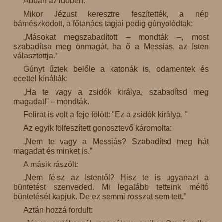
Abban az időben:
Mikor Jézust keresztre feszítették, a nép
bámészkodott, a főtanács tagjai pedig gúnyolódtak:
„Másokat megszabadított – mondták –, most
szabadítsa meg önmagát, ha ő a Messiás, az Isten
választottja.”
Gúnyt űztek belőle a katonák is, odamentek és
ecettel kínálták:
„Ha te vagy a zsidók királya, szabadítsd meg
magadat!” – mondták.
Felirat is volt a feje fölött: "Ez a zsidók királya. "
Az egyik fölfeszített gonosztevő káromolta:
„Nem te vagy a Messiás? Szabadítsd meg hát
magadat és minket is.”
A másik rászólt:
„Nem félsz az Istentől? Hisz te is ugyanazt a
büntetést szenveded. Mi legalább tetteink méltó
büntetését kapjuk. De ez semmi rosszat sem tett.”
Aztán hozzá fordult: