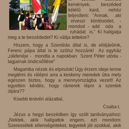
kemények, beszéded
kétélű kard, nehéz
teljesíteni: "Annak, aki
elveszi köntösödet, -
mondod - add oda a
ruhádat is." Ki hallgatja
meg a te beszédedet? Ki váltja tettekre?
Hiszem, hogy a Szentírás által is, de elöljáróink,
Ferenc pápa által is te szólsz hozzánk! Az egyház
„rákfenéje - mondta a napokban Szent Péter utóda -
tagjainak öndicsőítése”
Magamba nézek és elpirulok! Úgy érzem ideje lenne
megtérni és rálépni arra a keskeny meredek útra mely
egészen biztos, hogy a mennyországba vezet!! Az
egyetlen kérdés, hogy rámerek lépni a szentek
útjára??
Kisebb testvéri alázattal,
Csaba t.
Jézus a hegyi beszédben így szólt tanítványaihoz:
„Nektek, akik hallgattok engem, ezt mondom:
Szeressétek ellenségeiteket, tegyetek jót azokkal, akik