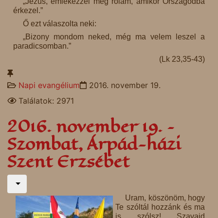
„Jézus, emlékezzél meg rólam, amikor Országodba
érkezel.”
Ő ezt válaszolta neki:
„Bizony mondom neked, még ma velem leszel a
paradicsomban.”
(Lk 23,35-43)
Napi evangélium
2016. november 19.
Találatok: 2971
2016. november 19. –
Szombat, Árpád-házi
Szent Erzsébet
Uram, köszönöm, hogy
Te szóltál hozzánk és ma
is szólsz! Szavaid