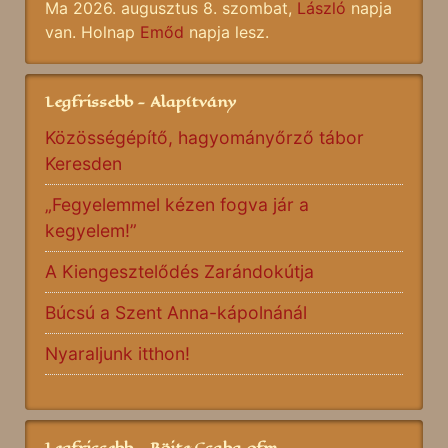
Ma 2026. augusztus 8. szombat,
László
napja
van. Holnap
Emőd
napja lesz.
Legfrissebb - Alapítvány
Közösségépítő, hagyományőrző tábor
Keresden
„Fegyelemmel kézen fogva jár a
kegyelem!”
A Kiengesztelődés Zarándokútja
Búcsú a Szent Anna-kápolnánál
Nyaraljunk itthon!
Legfrissebb - Böjte Csaba ofm