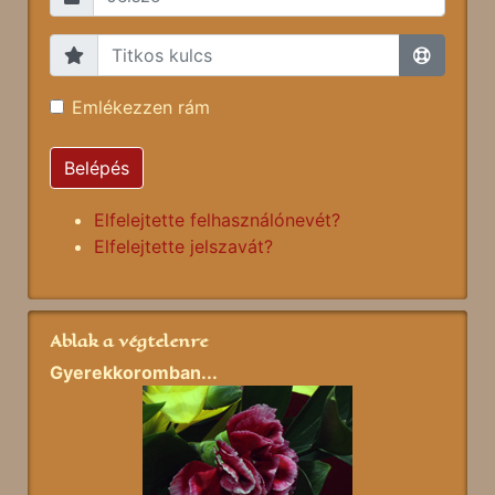
Emlékezzen rám
Belépés
Elfelejtette felhasználónevét?
Elfelejtette jelszavát?
Ablak a végtelenre
Gyerekkoromban...