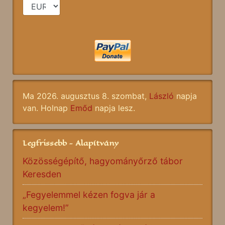
Ma 2026. augusztus 8. szombat,
László
napja
van. Holnap
Emőd
napja lesz.
Legfrissebb - Alapítvány
Közösségépítő, hagyományőrző tábor
Keresden
„Fegyelemmel kézen fogva jár a
kegyelem!”