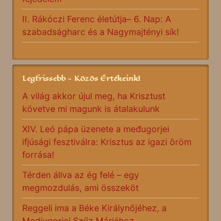
II. Rákóczi Ferenc életútja– 6. Nap: A
szabadságharc és a Nagymajtényi sík!
Legfrissebb - Közös Értékeink!
A világ akkor újul meg, ha Krisztust
követve mi magunk is átalakulunk
XIV. Leó pápa üzenete a međugorjei
ifjúsági fesztiválra: Krisztus az igazi öröm
forrása!
Térden állva az ég felé – egy
megmozdulás, ami összeköt
Reggeli ima a Béke Királynőjéhez, a
Medjugorjei Szűz Máriához