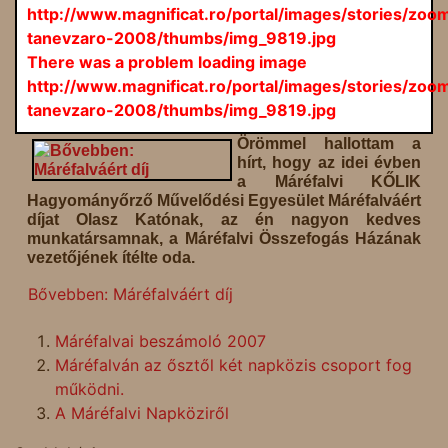
http://www.magnificat.ro/portal/images/stories/zoo
tanevzaro-2008/thumbs/img_9819.jpg
There was a problem loading image
http://www.magnificat.ro/portal/images/stories/zoo
tanevzaro-2008/thumbs/img_9819.jpg
Örömmel hallottam a
hírt, hogy az idei évben
a Máréfalvi KŐLIK
Hagyományőrző Művelődési Egyesület Máréfalváért
díjat Olasz Katónak, az én nagyon kedves
munkatársamnak, a Máréfalvi Összefogás Házának
vezetőjének ítélte oda.
Bővebben: Máréfalváért díj
Máréfalvai beszámoló 2007
Máréfalván az ősztől két napközis csoport fog
működni.
A Máréfalvi Napköziről