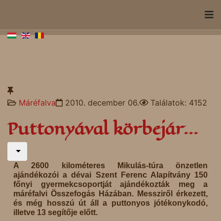
Máréfalva
2010. december 06.
Találatok: 4152
Puttonyával körbejár...
A 2600 kilométeres Mikulás-túra önzetlen
ajándékozói a dévai Szent Ferenc Alapítvány 150
főnyi gyermekcsoportját ajándékozták meg a
máréfalvi Összefogás Házában. Messziről érkezett,
és még hosszú út áll a puttonyos jótékonykodó,
illetve 13 segítője előtt.