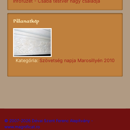
Infofüzet - Csaba testvér nagy családja
Pillanatkép
Kategória:
Szövetség napja Marosillyén 2010
© 2007-2026 Dévai Szent Ferenc Alapítvány -
www.magnificat.ro