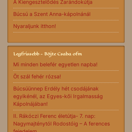
A Kiengesztelődés Zarándokútja
Búcsú a Szent Anna-kápolnánál
Nyaraljunk itthon!
Legfrissebb - Böjte Csaba ofm
Mi minden belefér egyetlen napba!
Öt szál fehér rózsa!
Búcsúünnep Erdély hét csodájának
egyikénél, az Egyes-kői Irgalmasság
Kápolnájában!
II. Rákóczi Ferenc életútja- 7. nap:
Nagymajténytól Rodostóig – A ferences
fejedelem