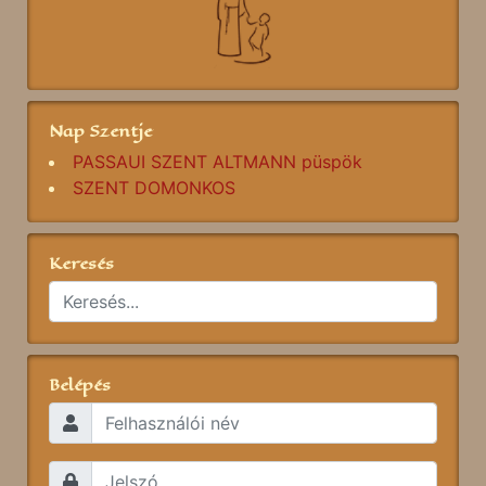
Nap Szentje
PASSAUI SZENT ALTMANN püspök
SZENT DOMONKOS
Keresés
Belépés