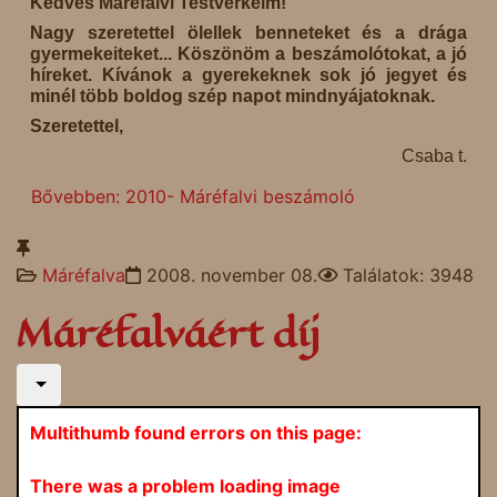
Kedves Máréfalvi Testvérkéim!
Nagy szeretettel ölellek benneteket és a drága
gyermekeiteket... Köszönöm a beszámolótokat, a jó
híreket. Kívánok a gyerekeknek sok jó jegyet és
minél több boldog szép napot mindnyájatoknak.
Szeretettel,
Csaba t.
Bővebben: 2010- Máréfalvi beszámoló
Máréfalva
2008. november 08.
Találatok: 3948
Máréfalváért díj
Multithumb found errors on this page:
There was a problem loading image