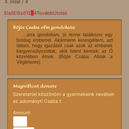
3. oldal / 4
Első
Előző
1
2
3
4
Tovább
Utolsó
Böjte Csaba ofm gondolata
…arra gondoltam, jó lenne találkozni egy
boldog emberrel. Akármerre keresgéltem, azt
láttam, hogy igazából csak azok az emberek
kiegyensúlyozottak, akik Istent keresik, az Ő
közelében élnek. (Böjte Csaba: Ablak a
Végtelenre)
Magnificat donate
Szeretettel köszönöm a gyermekeink nevében
az adományt! Csaba t.
Amount: