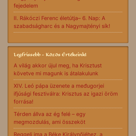
fejedelem
II. Rákóczi Ferenc életútja– 6. Nap: A
szabadságharc és a Nagymajtényi sík!
Legfrissebb - Közös Értékeink!
A világ akkor újul meg, ha Krisztust
követve mi magunk is átalakulunk
XIV. Leó pápa üzenete a međugorjei
ifjúsági fesztiválra: Krisztus az igazi öröm
forrása!
Térden állva az ég felé – egy
megmozdulás, ami összeköt
Reggeli ima a Béke Királynőjéhez, a