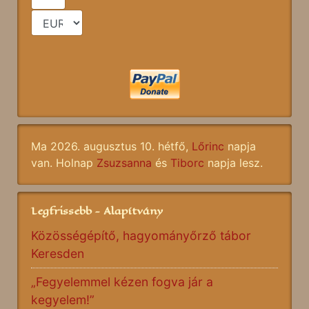
Ma 2026. augusztus 10. hétfő,
Lőrinc
napja
van. Holnap
Zsuzsanna
és
Tiborc
napja lesz.
Legfrissebb - Alapítvány
Közösségépítő, hagyományőrző tábor
Keresden
„Fegyelemmel kézen fogva jár a
kegyelem!”