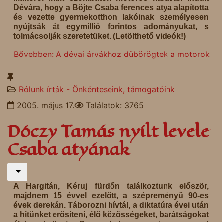
Dévára, hogy a Böjte Csaba ferences atya alapította
és vezette gyermekotthon lakóinak személyesen
nyújtsák át egymillió forintos adományukat, s
tolmácsolják szeretetüket. (Letölthető videók!)
Bővebben: A dévai árvákhoz dübörögtek a motorok
Rólunk írták - Önkénteseink, támogatóink
2005. május 17.
Találatok: 3765
Dóczy Tamás nyílt levele
Csaba atyának
A Hargitán, Kéruj fürdőn találkoztunk először,
majdnem 15 évvel ezelőtt, a szépreményű 90-es
évek derekán. Táborozni hívtál, a diktatúra évei után
a hitünket erősíteni, élő közösségeket, barátságokat