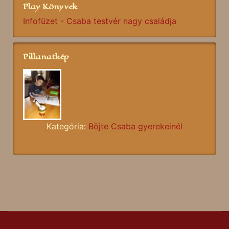
Play Könyvek
Infofüzet - Csaba testvér nagy családja
Pillanatkép
Kategória:
Böjte Csaba gyerekeinél