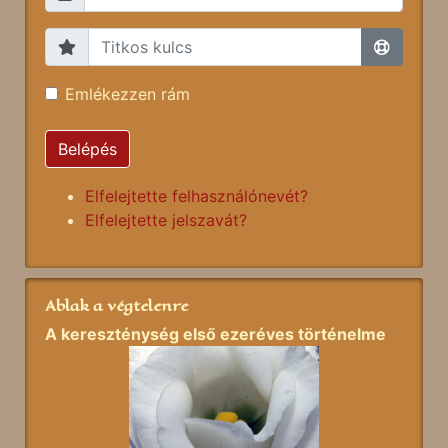
Emlékezzen rám
Belépés
Elfelejtette felhasználónevét?
Elfelejtette jelszavát?
Ablak a végtelenre
A kereszténység első ezeréves történelme