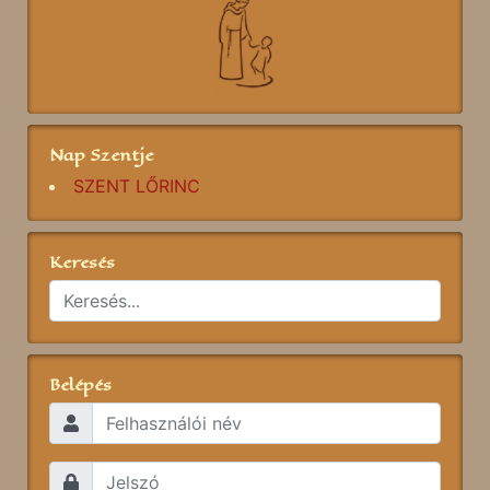
Nap Szentje
SZENT LŐRINC
Keresés
Belépés