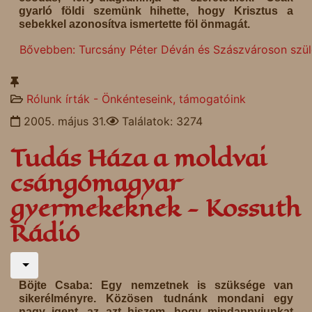
gyarló földi szemünk hihette, hogy Krisztus a
sebekkel azonosítva ismertette föl önmagát.
Bővebben: Turcsány Péter Déván és Szászvároson szüle
Rólunk írták - Önkénteseink, támogatóink
2005. május 31.
Találatok: 3274
Tudás Háza a moldvai
csángómagyar
gyermekeknek - Kossuth
Rádió
Böjte Csaba: Egy nemzetnek is szüksége van
sikerélményre. Közösen tudnánk mondani egy
nagy igent, az azt hiszem, hogy mindannyiunkat