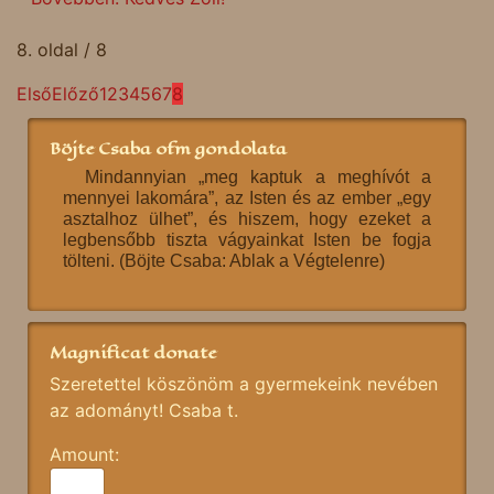
8. oldal / 8
Első
Előző
1
2
3
4
5
6
7
8
Böjte Csaba ofm gondolata
Mindannyian „meg kaptuk a meghívót a
mennyei lakomára”, az Isten és az ember „egy
asztalhoz ülhet”, és hiszem, hogy ezeket a
legbensőbb tiszta vágyainkat Isten be fogja
tölteni. (Böjte Csaba: Ablak a Végtelenre)
Magnificat donate
Szeretettel köszönöm a gyermekeink nevében
az adományt! Csaba t.
Amount: