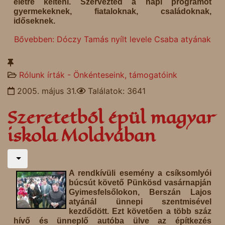
életre kelteni. Szervezted a napi programot
gyermekeknek, fiataloknak, családoknak,
időseknek.
Bővebben: Dóczy Tamás nyílt levele Csaba atyának
Rólunk írták - Önkénteseink, támogatóink
2005. május 31.
Találatok: 3641
Szeretetből épül magyar
iskola Moldvában
A rendkívüli esemény a csíksomlyói
búcsút követő Pünkösd vasárnapján
Gyimesfelsőlokon, Berszán Lajos
atyánál ünnepi szentmisével
kezdődött. Ezt követően a több száz
hívő és ünneplő autóba ülve az építkezés