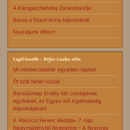
A Kiengesztelődés Zarándokútja
Búcsú a Szent Anna-kápolnánál
Nyaraljunk itthon!
Legfrissebb - Böjte Csaba ofm
Mi minden belefér egyetlen napba!
Öt szál fehér rózsa!
Búcsúünnep Erdély hét csodájának
egyikénél, az Egyes-kői Irgalmasság
Kápolnájában!
II. Rákóczi Ferenc életútja- 7. nap:
Nagymajténytól Rodostóig – A ferences