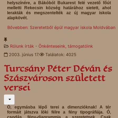
helyszínére, a Bákóból Bukarest felé vezető főút
melletti Rekecsin község határához sietett, ahol
lerakták és megszentelték az új magyar iskola
alapkövét.
Bővebben: Szeretetből épül magyar iskola Moldvában
Rólunk írták - Önkénteseink, támogatóink
2003. június 17.
Találatok: 4025
Turcsány Péter Déván és
Szászvároson született
versei
Ó, egymásba lépő terei a dimenzióknak! A tér
formáit játszva löki félre a fény tipográfiája. Ó,
csodás, fény-diagrammja a szeretetnek. Csak