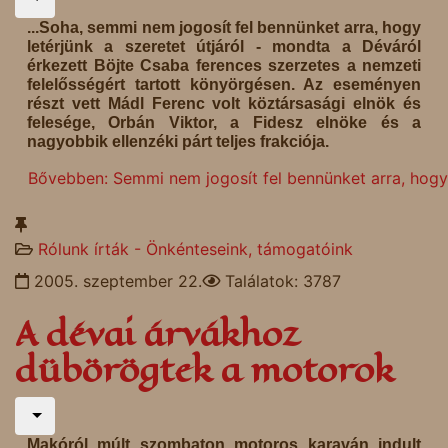
...Soha, semmi nem jogosít fel bennünket arra, hogy
letérjünk a szeretet útjáról - mondta a Déváról
érkezett Böjte Csaba ferences szerzetes a nemzeti
felelősségért tartott könyörgésen. Az eseményen
részt vett Mádl Ferenc volt köztársasági elnök és
felesége, Orbán Viktor, a Fidesz elnöke és a
nagyobbik ellenzéki párt teljes frakciója.
Bővebben: Semmi nem jogosít fel bennünket arra, hogy l
Rólunk írták - Önkénteseink, támogatóink
2005. szeptember 22.
Találatok: 3787
A dévai árvákhoz
dübörögtek a motorok
Makóról múlt szombaton motoros karaván indult