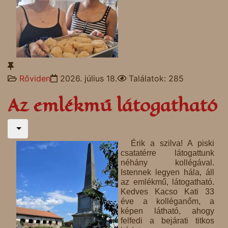
Rőviden
2026. július 18.
Találatok: 285
Az emlékmű látogatható
Érik a szilva! A piski
csatatérre látogattunk
néhány kollégával.
Istennek legyen hála, áll
az emlékmű, látogatható.
Kedves Kacso Kati 33
éve a kolléganőm, a
képen látható, ahogy
felfedi a bejárati titkos