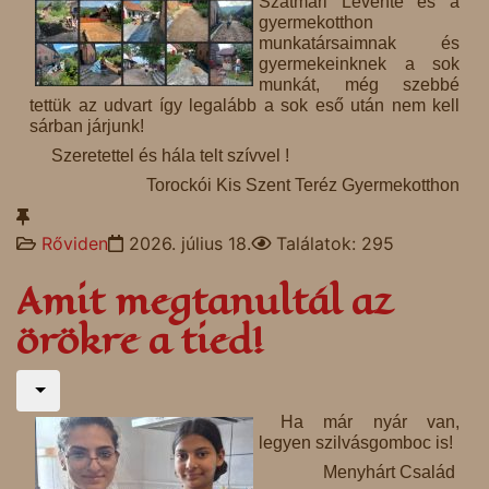
Szatmári Levente és a
gyermekotthon
munkatársaimnak és
gyermekeinknek a sok
munkát, még szebbé
tettük az udvart így legalább a sok eső után nem kell
sárban járjunk!
Szeretettel és hála telt szívvel !
Torockói Kis Szent Teréz Gyermekotthon
Rőviden
2026. július 18.
Találatok: 295
Amit megtanultál az
örökre a tied!
Ha már nyár van,
legyen szilvásgomboc is!
Menyhárt Család