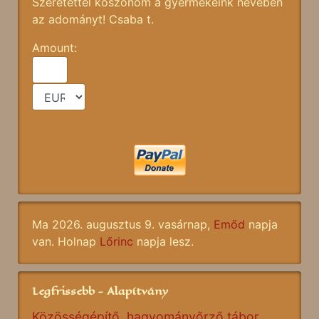
Szeretettel köszönöm a gyermekeink nevében
az adományt! Csaba t.
Amount:
Ma 2026. augusztus 9. vasárnap,
Emőd
napja
van. Holnap
Lőrinc
napja lesz.
Legfrissebb - Alapítvány
Közösségépítő, hagyományőrző tábor