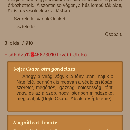
érkezhetnek. A szentmise végén, a hűs lombú fák alatt,
ők is részesülnek az áldásban.
Szeretettel várjuk Önöket.
Tisztelettel:
Csaba t.
3. oldal / 910
Első
Előző
1
2
3
4
5
6
7
8
9
10
Tovább
Utolsó
Böjte Csaba ofm gondolata
Ahogy a virág vágyik a fény után, hajlik a
Nap felé, bennünk is megvan a végtelen jóság,
szeretet, megértés, igazság, bölcsesség iránti
vágy, és az a szép, hogy Istenben mindezeket
megtaláljuk.(Böjte Csaba: Ablak a Végtelenre)
Magnificat donate