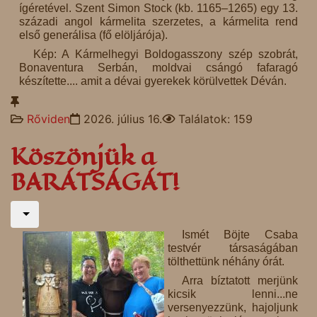
ígéretével. Szent Simon Stock (kb. 1165–1265) egy 13.
századi angol kármelita szerzetes, a kármelita rend
első generálisa (fő elöljárója).
Kép: A Kármelhegyi Boldogasszony szép szobrát,
Bonaventura Serbán, moldvai csángó fafaragó
készítette.... amit a dévai gyerekek körülvettek Déván.
Rőviden
2026. július 16.
Találatok: 159
Köszönjük a
BARÁTSÁGÁT!
Ismét Böjte Csaba
testvér társaságában
tölthettünk néhány órát.
Arra bíztatott merjünk
kicsik lenni...ne
versenyezzünk, hajoljunk