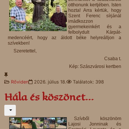
otthonunk kertjében. Isten
hozta! Arra kértük, hogy
Szent Ferenc sírjánál
imádkozzon
gyermekeinkért és a
felbolydult Kárpát-
medencéért, hogy az áldott béke helyreálljon a
szívekben!
Szeretettel,
Csaba t.
Kép: Szászvárosi kertben
Rőviden
2026. július 18.
Találatok: 398
Hála és köszönet...
Szívből köszönöm
Lajosi Jonninak és