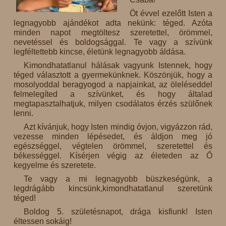
Öt évvel ezelőtt Isten a
legnagyobb ajándékot adta nekünk: téged. Azóta
minden napot megtöltesz szeretettel, örömmel,
nevetéssel és boldogsággal. Te vagy a szívünk
legféltettebb kincse, életünk legnagyobb áldása.
Kimondhatatlanul hálásak vagyunk Istennek, hogy
téged választott a gyermekünknek. Köszönjük, hogy a
mosolyoddal beragyogod a napjainkat, az öleléseddel
felmelegíted a szívünket, és hogy általad
megtapasztalhatjuk, milyen csodálatos érzés szülőnek
lenni.
Azt kívánjuk, hogy Isten mindig óvjon, vigyázzon rád,
vezesse minden lépésedet, és áldjon meg jó
egészséggel, végtelen örömmel, szeretettel és
békességgel. Kísérjen végig az életeden az Ő
kegyelme és szeretete.
Te vagy a mi legnagyobb büszkeségünk, a
legdrágább kincsünk,kimondhatatlanul szeretünk
téged!
Boldog 5. születésnapot, drága kisfiunk! Isten
éltessen sokáig!