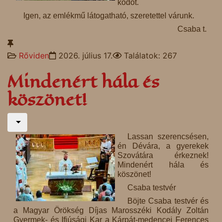
kódot.
Igen, az emlékmű látogatható, szeretettel várunk.
Csaba t.
Rőviden
2026. július 17.
Találatok: 267
Mindenért hála és
köszönet!
Lassan szerencsésen,
én Dévára, a gyerekek
Szovátára érkeznek!
Mindenért hála és
köszönet!
Csaba testvér
Böjte Csaba testvér és
a Magyar Örökség Díjas Marosszéki Kodály Zoltán
Gyermek- és Ifjúsági Kar a Kárpát-medencei Ferences