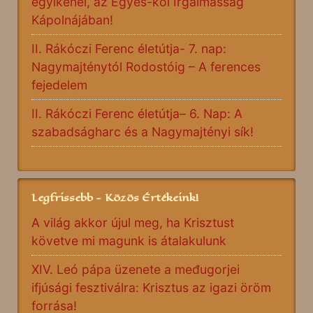
egyikénél, az Egyes-kői Irgalmasság
Kápolnájában!
II. Rákóczi Ferenc életútja- 7. nap:
Nagymajténytól Rodostóig – A ferences
fejedelem
II. Rákóczi Ferenc életútja– 6. Nap: A
szabadságharc és a Nagymajtényi sík!
Legfrissebb - Közös Értékeink!
A világ akkor újul meg, ha Krisztust
követve mi magunk is átalakulunk
XIV. Leó pápa üzenete a međugorjei
ifjúsági fesztiválra: Krisztus az igazi öröm
forrása!