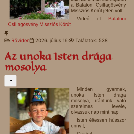
a Balatoni Csillagösvény
Missziós Körút jelen volt.
Videót itt:
Balatoni
Csillagösvény Missziós Körút
Rőviden
2026. július 16.
Találatok: 538
Az unoka Isten drága
mosolya
Minden gyermek,
unoka Isten drága
mosolya, irántunk való
szerelmes levele,
olvassuk nap mint nap.
Isten éltessen hússzor
ennyit,
Csaba!