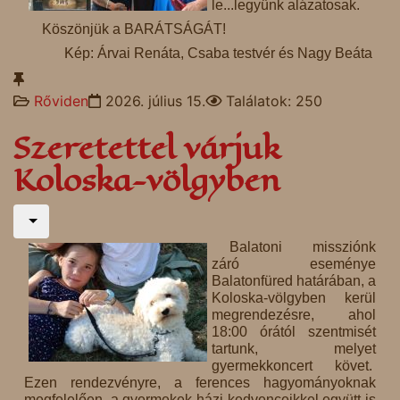
le...legyünk alázatosak.
Köszönjük a BARÁTSÁGÁT!
Kép: Árvai Renáta, Csaba testvér és Nagy Beáta
Rőviden
2026. július 15.
Találatok: 250
Szeretettel várjuk
Koloska-völgyben
Balatoni missziónk
záró eseménye
Balatonfüred határában, a
Koloska-völgyben kerül
megrendezésre, ahol
18:00 órától szentmisét
tartunk, melyet
gyermekkoncert követ.
Ezen rendezvényre, a ferences hagyományoknak
megfelelően, a gyermekek házi kedvenceikkel együtt is