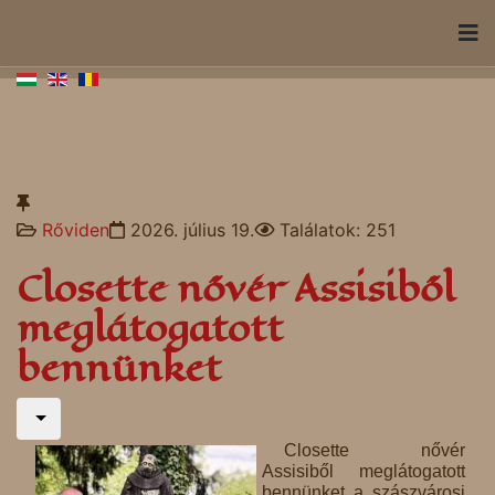
Rőviden
2026. július 19.
Találatok: 251
Closette nővér Assisiből
meglátogatott
bennünket
Closette nővér
Assisiből meglátogatott
bennünket a szászvárosi