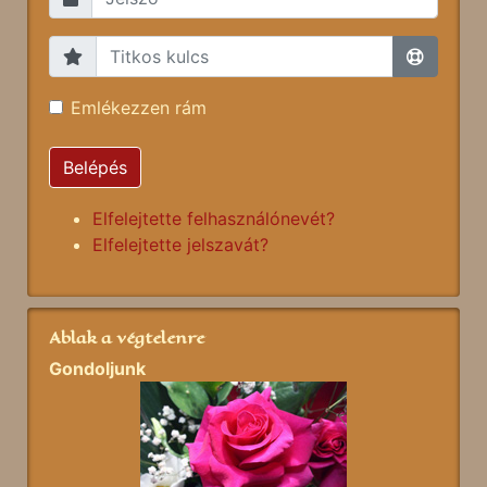
Emlékezzen rám
Belépés
Elfelejtette felhasználónevét?
Elfelejtette jelszavát?
Ablak a végtelenre
Gondoljunk