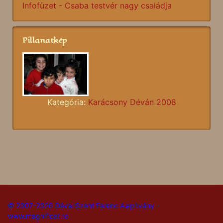
Infofüzet - Csaba testvér nagy családja
Pillanatkép
Kategória:
Karácsony Déván 2008
© 2007-2026 Dévai Szent Ferenc Alapítvány -
www.magnificat.ro