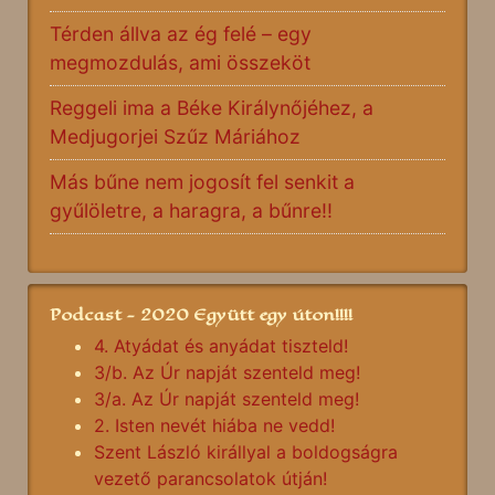
Térden állva az ég felé – egy
megmozdulás, ami összeköt
Reggeli ima a Béke Királynőjéhez, a
Medjugorjei Szűz Máriához
Más bűne nem jogosít fel senkit a
gyűlöletre, a haragra, a bűnre!!
Podcast - 2020 Együtt egy úton!!!!
4. Atyádat és anyádat tiszteld!
3/b. Az Úr napját szenteld meg!
3/a. Az Úr napját szenteld meg!
2. Isten nevét hiába ne vedd!
Szent László királlyal a boldogságra
vezető parancsolatok útján!