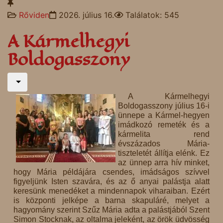
Rőviden
2026. július 16.
Találatok: 545
A Kármelhegyi
Boldogasszony
A Kármelhegyi
Boldogasszony július 16-i
ünnepe a Kármel-hegyen
imádkozó remeték és a
kármelita rend
évszázados Mária-
tiszteletét állítja elénk. Ez
az ünnep arra hív minket,
hogy Mária példájára csendes, imádságos szívvel
figyeljünk Isten szavára, és az ő anyai palástja alatt
keresünk menedéket a mindennapok viharaiban. Ezért
is központi jelképe a barna skapuláré, melyet a
hagyomány szerint Szűz Mária adta a palástjából Szent
Simon Stocknak, az oltalma jeleként, az örök üdvösség