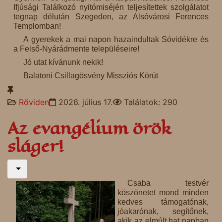
Ifjúsági Találkozó nyitómiséjén teljesítettek szolgálatot
tegnap délután Szegeden, az Alsóvárosi Ferences
Templomban!
A gyerekek a mai napon hazaindultak Sóvidékre és
a Felső-Nyárádmente településeire!
Jó utat kívánunk nekik!
Balatoni Csillagösvény Missziós Körút
Rőviden
2026. július 17.
Találatok: 290
Az evangélium örök
sláger!
Csaba testvér
köszönetet mond minden
kedves támogatónak,
jóakarónak, segítőnek,
akik az elmúlt hat napban