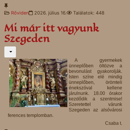
Rőviden
2026. július 16.
Találatok: 448
Mi már itt vagyunk
Szegeden
A gyermekek
ünneplőben öltözve a
bevonulást gyakorolják.
Isten színe elé mindig
ünneplőben, örömteli
énekszóval kellene
járulnunk. 18.00 órakor
kezdődik a szentmise!
Szeretettel várunk
Szegeden az alsóvárosi
ferences templomban.
Csaba t.