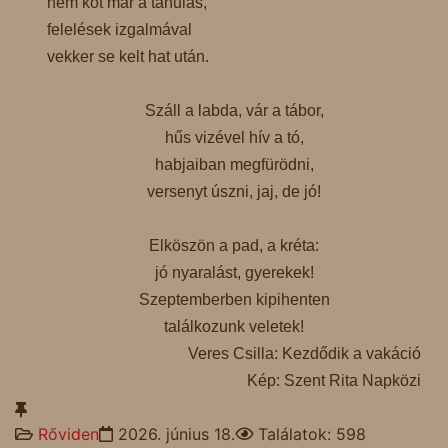
nem köt már a tanulás,
felelések izgalmával
vekker se kelt hat után.
Száll a labda, vár a tábor,
hűs vizével hív a tó,
habjaiban megfürödni,
versenyt úszni, jaj, de jó!
Elköszön a pad, a kréta:
jó nyaralást, gyerekek!
Szeptemberben kipihenten
találkozunk veletek!
Veres Csilla: Kezdődik a vakáció
Kép: Szent Rita Napközi
Rőviden
2026. június 18.
Találatok: 598