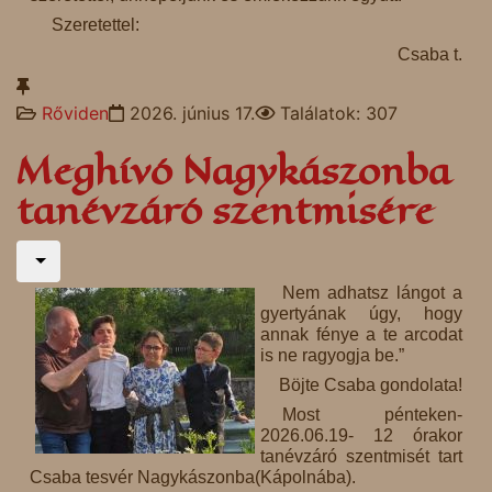
Szeretettel:
Csaba t.
Rőviden
2026. június 17.
Találatok: 307
Meghívó Nagykászonba
tanévzáró szentmisére
Nem adhatsz lángot a
gyertyának úgy, hogy
annak fénye a te arcodat
is ne ragyogja be.”
Böjte Csaba gondolata!
Most pénteken-
2026.06.19- 12 órakor
tanévzáró szentmisét tart
Csaba tesvér Nagykászonba(Kápolnába).