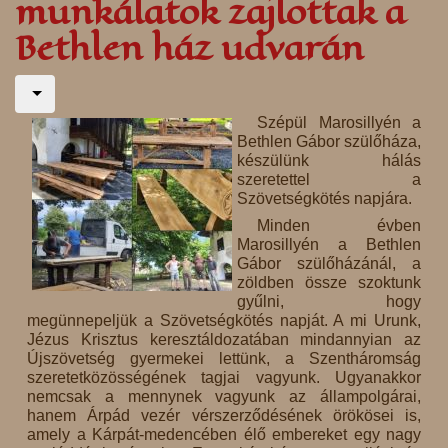
munkálatok zajlottak a
Bethlen ház udvarán
Szépül Marosillyén a
Bethlen Gábor szülőháza,
készülünk hálás
szeretettel a
Szövetségkötés napjára.
Minden évben
Marosillyén a Bethlen
Gábor szülőházánál, a
zöldben össze szoktunk
gyűlni, hogy
megünnepeljük a Szövetségkötés napját. A mi Urunk,
Jézus Krisztus keresztáldozatában mindannyian az
Újszövetség gyermekei lettünk, a Szentháromság
szeretetközösségének tagjai vagyunk. Ugyanakkor
nemcsak a mennynek vagyunk az állampolgárai,
hanem Árpád vezér vérszerződésének örökösei is,
amely a Kárpát-medencében élő embereket egy nagy