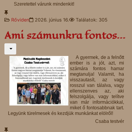
Szeretettel várunk mindenkit!
Rőviden
2026. június 16.
Találatok: 305
Ami számunkra fontos...
A gyermek, de a felnőtt
ember is a jót, azt, mi
számára fontos hamar
megtanulja! Valamit, ha
visszautasít, az vagy
rosszul van tálalva, vagy
ellenszenves az, aki
felszolgálja, vagy telítve
van már információkkal,
miket ő fontosabbnak tart.
Legyünk türelmesek és kezdjük munkánkat elölről!
Csaba testvér