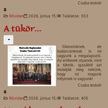
Csaba testvér
Rőviden
2026. június 15.
Találatok: 553
A tükör...
Sikereinknek, de
kudarcainknak is mi
vagyunk a megalapozói.
Az emberek olyanok, mint
a tükrök, igazából azt
mutatják meg nekünk,
hogy mi magunk
milyenek is vagyunk!
Csaba testvér
Rőviden
2026. június 15.
Találatok: 405