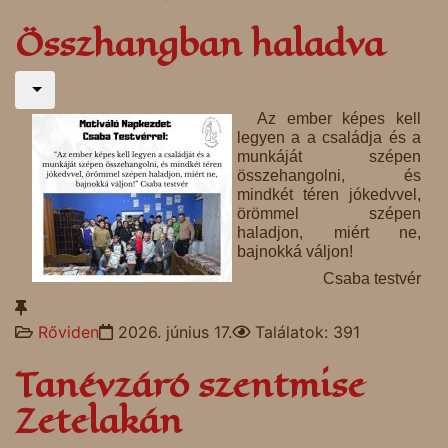
Összhangban haladva
Az ember képes kell
legyen a a családja és a
munkáját szépen
összehangolni, és
mindkét téren jókedvvel,
örömmel szépen
haladjon, miért ne,
bajnokká váljon!
Csaba testvér
Rőviden
2026. június 17.
Találatok: 391
Tanévzáró szentmise
Zetelakán