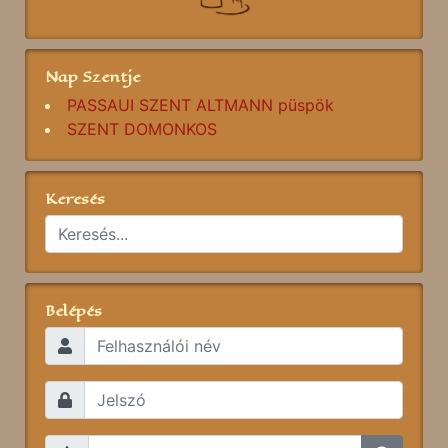
Nap Szentje
PASSAUI SZENT ALTMANN püspök
SZENT DOMONKOS
Keresés
Belépés