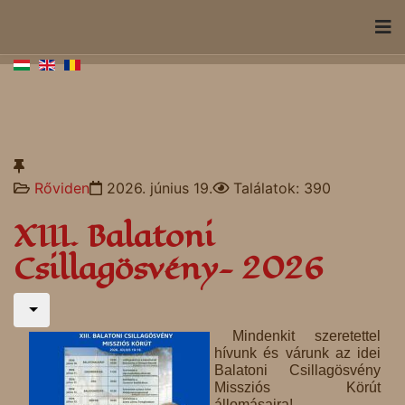
Rőviden
2026. június 19.
Találatok: 390
XIII. Balatoni
Csillagösvény- 2026
Mindenkit szeretettel
hívunk és várunk az idei
Balatoni Csillagösvény
Missziós Körút
állomásaira!