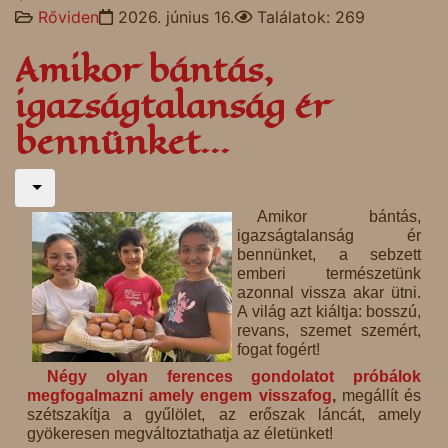
Rőviden
2026. június 16.
Találatok: 269
Amikor bántás,
igazságtalanság ér
bennünket...
Amikor bántás,
igazságtalanság ér
bennünket, a sebzett
emberi természetünk
azonnal vissza akar ütni.
A világ azt kiáltja: bosszú,
revans, szemet szemért,
fogat fogért!
Négy olyan ferences gondolatot próbálok
megfogalmazni amely engem visszafog
,
megállít és
szétszakítja a gyűlölet, az erőszak láncát, amely
gyökeresen megváltoztathatja az életünket!