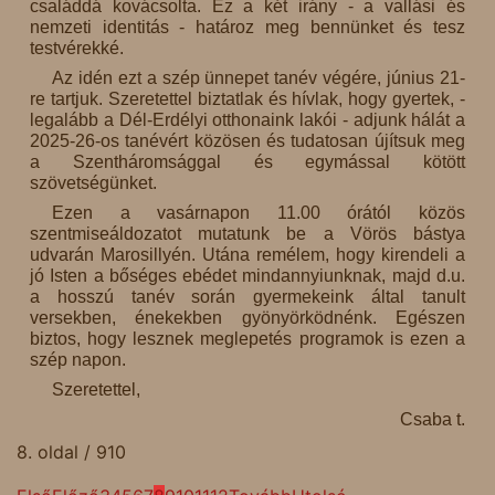
családdá kovácsolta. Ez a két irány - a vallási és
nemzeti identitás - határoz meg bennünket és tesz
testvérekké.
Az idén ezt a szép ünnepet tanév végére, június 21-
re tartjuk. Szeretettel biztatlak és hívlak, hogy gyertek, -
legalább a Dél-Erdélyi otthonaink lakói - adjunk hálát a
2025-26-os tanévért közösen és tudatosan újítsuk meg
a Szentháromsággal és egymással kötött
szövetségünket.
Ezen a vasárnapon 11.00 órától közös
szentmiseáldozatot mutatunk be a Vörös bástya
udvarán Marosillyén. Utána remélem, hogy kirendeli a
jó Isten a bőséges ebédet mindannyiunknak, majd d.u.
a hosszú tanév során gyermekeink által tanult
versekben, énekekben gyönyörködnénk. Egészen
biztos, hogy lesznek meglepetés programok is ezen a
szép napon.
Szeretettel,
Csaba t.
8. oldal / 910