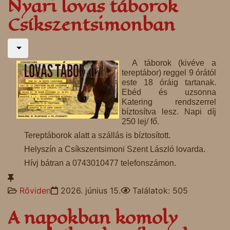
Nyari lovas táborok
Csíkszentsimonban
A táborok (kivéve a
tereptábor) reggel 9 órától
este 18 óráig tartanak.
Ebéd és uzsonna
Katering rendszerrel
bíztosítva lesz. Napi díj
250 lej/ fő.
Tereptáborok alatt a szállás is bíztosított.
Helyszín a Csíkszentsimoni Szent László lovarda.
Hívj bátran a 0743010477 telefonszámon.
Rőviden
2026. június 15.
Találatok: 505
A napokban komoly