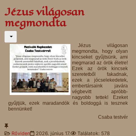
Jézus világosan
megmondta
Jézus világosan
megmondta, hogy olyan
kincseket gyűjtsünk, ami
megmarad az örök életre!
Ezek az örök kincsek
szeretetből fakadnak,
ezek a jócselekedetek,
embertársaink javára
végbevitt apróbb-
nagyobb tettek! Ezeket
gyűjtjük, ezek maradandók és boldoggá is tesznek
bennünket!
Csaba testvér
Rőviden
2026. június 17.
Találatok: 578