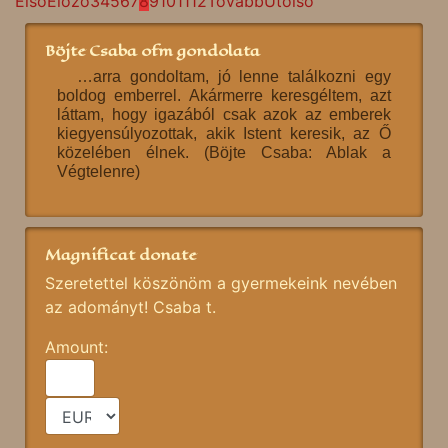
Első
Előző
3
4
5
6
7
8
9
10
11
12
Tovább
Utolsó
Böjte Csaba ofm gondolata
…arra gondoltam, jó lenne találkozni egy
boldog emberrel. Akármerre keresgéltem, azt
láttam, hogy igazából csak azok az emberek
kiegyensúlyozottak, akik Istent keresik, az Ő
közelében élnek. (Böjte Csaba: Ablak a
Végtelenre)
Magnificat donate
Szeretettel köszönöm a gyermekeink nevében
az adományt! Csaba t.
Amount: