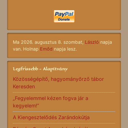
Ma 2026. augusztus 8. szombat,
László
napja
van. Holnap
Emőd
napja lesz.
Legfrissebb - Alapítvány
Közösségépítő, hagyományőrző tábor
Keresden
„Fegyelemmel kézen fogva jár a
kegyelem!”
A Kiengesztelődés Zarándokútja