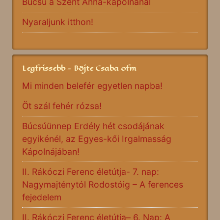
Búcsú a Szent Anna-kápolnánál
Nyaraljunk itthon!
Legfrissebb - Böjte Csaba ofm
Mi minden belefér egyetlen napba!
Öt szál fehér rózsa!
Búcsúünnep Erdély hét csodájának
egyikénél, az Egyes-kői Irgalmasság
Kápolnájában!
II. Rákóczi Ferenc életútja- 7. nap:
Nagymajténytól Rodostóig – A ferences
fejedelem
II. Rákóczi Ferenc életútja– 6. Nap: A