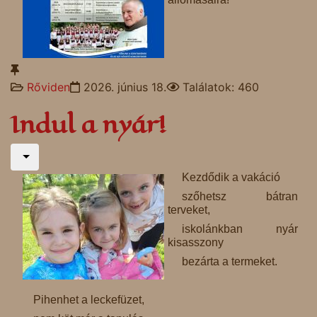
Rőviden
2026. június 18.
Találatok: 460
Indul a nyár!
Kezdődik a vakáció
szőhetsz bátran
terveket,
iskolánkban nyár
kisasszony
bezárta a termeket.
Pihenhet a leckefüzet,