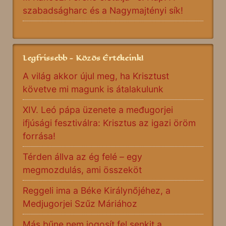
szabadságharc és a Nagymajtényi sík!
Legfrissebb - Közös Értékeink!
A világ akkor újul meg, ha Krisztust
követve mi magunk is átalakulunk
XIV. Leó pápa üzenete a međugorjei
ifjúsági fesztiválra: Krisztus az igazi öröm
forrása!
Térden állva az ég felé – egy
megmozdulás, ami összeköt
Reggeli ima a Béke Királynőjéhez, a
Medjugorjei Szűz Máriához
Más bűne nem jogosít fel senkit a