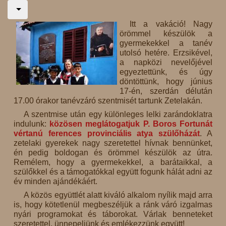
Itt a vakáció! Nagy
örömmel készülök a
gyermekekkel a tanév
utolsó hetére. Erzsikével,
a napközi nevelőjével
egyeztettünk, és úgy
döntöttünk, hogy június
17-én, szerdán délután
17.00 órakor tanévzáró szentmisét tartunk Zetelakán.
A szentmise után egy különleges lelki zarándoklatra
indulunk:
közösen meglátogatjuk P. Boros Fortunát
vértanú ferences provinciális atya szülőházát
. A
zetelaki gyerekek nagy szeretettel hívnak bennünket,
én pedig boldogan és örömmel készülök az útra.
Remélem, hogy a gyermekekkel, a barátaikkal, a
szülőkkel és a támogatókkal együtt fogunk hálát adni az
év minden ajándékáért.
A közös együttlét alatt kiváló alkalom nyílik majd arra
is, hogy kötetlenül megbeszéljük a ránk váró izgalmas
nyári programokat és táborokat. Várlak benneteket
szeretettel, ünnepeljünk és emlékezzünk együtt!